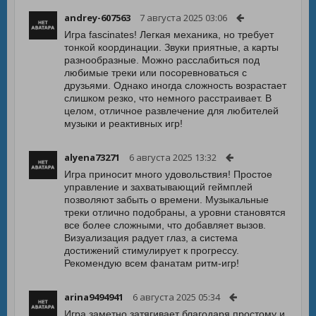
andrey-607563
7 августа 2025 03:06
Игра fascinates! Легкая механика, но требует
тонкой координации. Звуки приятные, а карты
разнообразные. Можно расслабиться под
любимые треки или посоревноваться с
друзьями. Однако иногда сложность возрастает
слишком резко, что немного расстраивает. В
целом, отличное развлечение для любителей
музыки и реактивных игр!
alyena73271
6 августа 2025 13:32
Игра приносит много удовольствия! Простое
управление и захватывающий геймплей
позволяют забыть о времени. Музыкальные
треки отлично подобраны, а уровни становятся
все более сложными, что добавляет вызов.
Визуализация радует глаз, а система
достижений стимулирует к прогрессу.
Рекомендую всем фанатам ритм-игр!
arina9494941
6 августа 2025 05:34
Игра заметно затягивает благодаря простому и