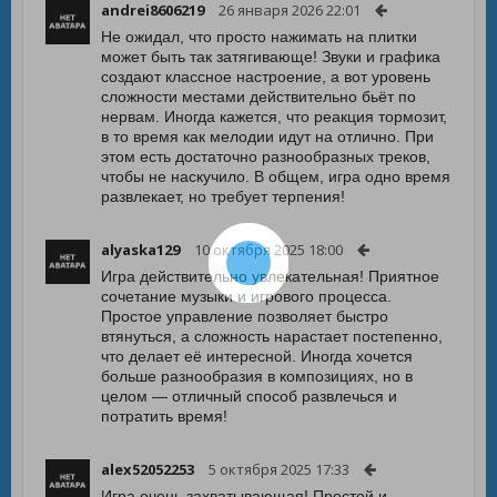
andrei8606219
26 января 2026 22:01
Не ожидал, что просто нажимать на плитки
может быть так затягивающе! Звуки и графика
создают классное настроение, а вот уровень
сложности местами действительно бьёт по
нервам. Иногда кажется, что реакция тормозит,
в то время как мелодии идут на отлично. При
этом есть достаточно разнообразных треков,
чтобы не наскучило. В общем, игра одно время
развлекает, но требует терпения!
alyaska129
10 октября 2025 18:00
Игра действительно увлекательная! Приятное
сочетание музыки и игрового процесса.
Простое управление позволяет быстро
втянуться, а сложность нарастает постепенно,
что делает её интересной. Иногда хочется
больше разнообразия в композициях, но в
целом — отличный способ развлечься и
потратить время!
alex52052253
5 октября 2025 17:33
Игра очень захватывающая! Простой и