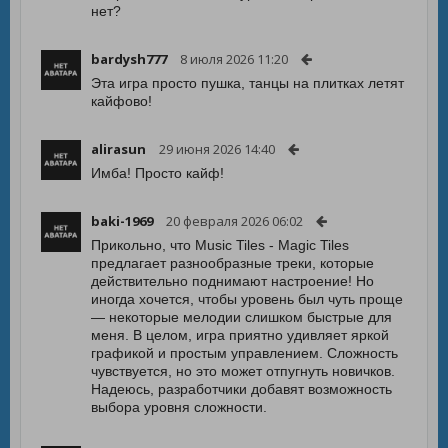
нет?
bardysh777
8 июля 2026 11:20
Эта игра просто пушка, танцы на плитках летят
кайфово!
alirasun
29 июня 2026 14:40
Имба! Просто кайф!
baki-1969
20 февраля 2026 06:02
Прикольно, что Music Tiles - Magic Tiles
предлагает разнообразные треки, которые
действительно поднимают настроение! Но
иногда хочется, чтобы уровень был чуть проще
— некоторые мелодии слишком быстрые для
меня. В целом, игра приятно удивляет яркой
графикой и простым управлением. Сложность
чувствуется, но это может отпугнуть новичков.
Надеюсь, разработчики добавят возможность
выбора уровня сложности.