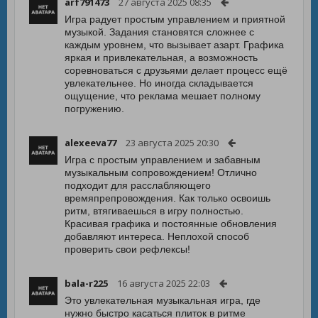
arf791473
27 августа 2025 08:35
Игра радует простым управлением и приятной
музыкой. Задания становятся сложнее с
каждым уровнем, что вызывает азарт. Графика
яркая и привлекательная, а возможность
соревноваться с друзьями делает процесс ещё
увлекательнее. Но иногда складывается
ощущение, что реклама мешает полному
погружению.
alexeeva77
23 августа 2025 20:30
Игра с простым управлением и забавным
музыкальным сопровождением! Отлично
подходит для расслабляющего
времяпрепровождения. Как только освоишь
ритм, втягиваешься в игру полностью.
Красивая графика и постоянные обновления
добавляют интереса. Неплохой способ
проверить свои рефлексы!
bala-r225
16 августа 2025 22:03
Это увлекательная музыкальная игра, где
нужно быстро касаться плиток в ритме