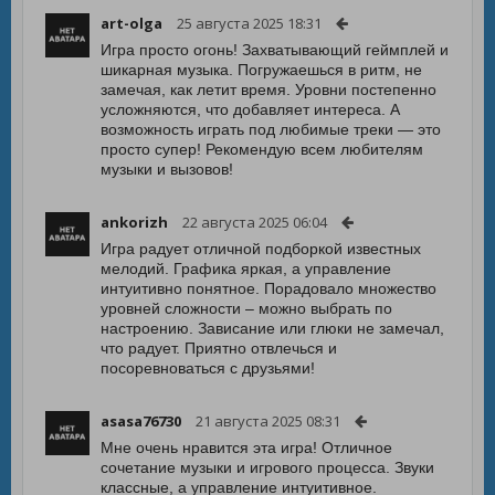
art-olga
25 августа 2025 18:31
Игра просто огонь! Захватывающий геймплей и
шикарная музыка. Погружаешься в ритм, не
замечая, как летит время. Уровни постепенно
усложняются, что добавляет интереса. А
возможность играть под любимые треки — это
просто супер! Рекомендую всем любителям
музыки и вызовов!
ankorizh
22 августа 2025 06:04
Игра радует отличной подборкой известных
мелодий. Графика яркая, а управление
интуитивно понятное. Порадовало множество
уровней сложности – можно выбрать по
настроению. Зависание или глюки не замечал,
что радует. Приятно отвлечься и
посоревноваться с друзьями!
asasa76730
21 августа 2025 08:31
Мне очень нравится эта игра! Отличное
сочетание музыки и игрового процесса. Звуки
классные, а управление интуитивное.