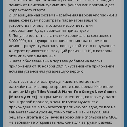
память от неиспользуемых игр, файлов или программ для
корректного старта.
2. Операционная система - Требуемая версия Android - 4.4 и
выше, советуем посмотреть параметры вашего
устройства потому что, из-за несоответствия
требованиям, будут зависания при запуске.
3. Популярность - по статистике сервиса она составляет
5 000 000+, о популярности приложения красноречиво
демонстрирует сумма запусков, сделайте его популярнее.
4. Версия приложения - текущий релиз - 1.0.19, в котором
оптимизированы данные.
5. Дата обновления - на портале добавлена версия
приложения от 10 ноября 2021 г. - установите приложение,
если вы установили устаревшую версию.
Игра несет свою главную функцию, помогает вам
расслабиться и задорно провести свое время. Ключевое
отличие
Magic Tiles Vocal & Piano Top Songs New Games
[Много денег]
- открытые перспективы, которые украсят
ваш игровой процесс, а вам не нужно мучаться с
прохождением. Что касается графического ядра, то все на
замечательном уровне, точно так же, как и звуки. Вам
решать - играть в обычную версию или использовать МОД.
Не забывайте открывать наш сайт для загрузки разных