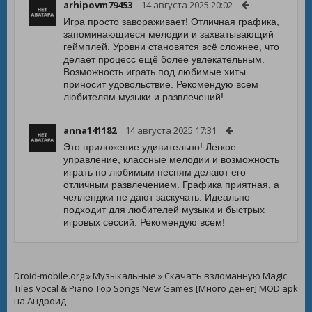
arhipovm79453
14 августа 2025 20:02
Игра просто завораживает! Отличная графика,
запоминающиеся мелодии и захватывающий
геймплей. Уровни становятся всё сложнее, что
делает процесс ещё более увлекательным.
Возможность играть под любимые хиты
приносит удовольствие. Рекомендую всем
любителям музыки и развлечений!
anna141182
14 августа 2025 17:31
Это приложение удивительно! Легкое
управление, классные мелодии и возможность
играть по любимым песням делают его
отличным развлечением. Графика приятная, а
челленджи не дают заскучать. Идеально
подходит для любителей музыки и быстрых
игровых сессий. Рекомендую всем!
Droid-mobile.org
»
Музыкальные
» Скачать взломанную Magic
Tiles Vocal & Piano Top Songs New Games [Много денег] MOD apk
на Андроид