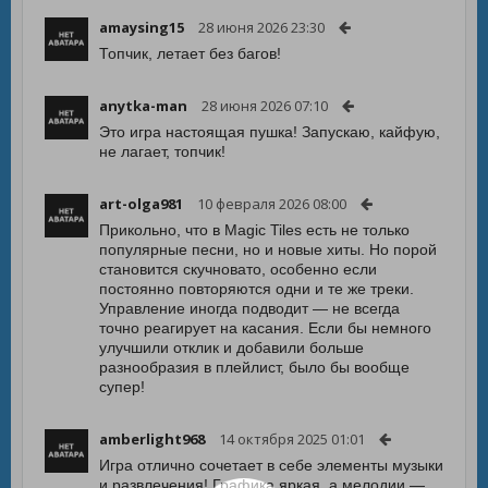
amaysing15
28 июня 2026 23:30
Топчик, летает без багов!
anytka-man
28 июня 2026 07:10
Это игра настоящая пушка! Запускаю, кайфую,
не лагает, топчик!
art-olga981
10 февраля 2026 08:00
Прикольно, что в Magic Tiles есть не только
популярные песни, но и новые хиты. Но порой
становится скучновато, особенно если
постоянно повторяются одни и те же треки.
Управление иногда подводит — не всегда
точно реагирует на касания. Если бы немного
улучшили отклик и добавили больше
разнообразия в плейлист, было бы вообще
супер!
amberlight968
14 октября 2025 01:01
Игра отлично сочетает в себе элементы музыки
и развлечения! Графика яркая, а мелодии —