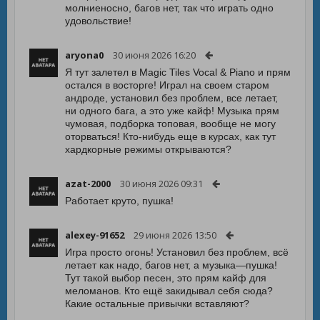
молниеносно, багов нет, так что играть одно
удовольствие!
aryona0
30 июня 2026 16:20
Я тут залетел в Magic Tiles Vocal & Piano и прям
остался в восторге! Играл на своем старом
андроде, установил без проблем, все летает,
ни одного бага, а это уже кайф! Музыка прям
чумовая, подборка топовая, вообще не могу
оторваться! Кто-нибудь еще в курсах, как тут
хардкорные режимы открываются?
azat-2000
30 июня 2026 09:31
Работает круто, пушка!
alexey-91652
29 июня 2026 13:50
Игра просто огонь! Установил без проблем, всё
летает как надо, багов нет, а музыка—пушка!
Тут такой выбор песен, это прям кайф для
меломанов. Кто ещё закидывал себя сюда?
Какие остальные привычки вставляют?