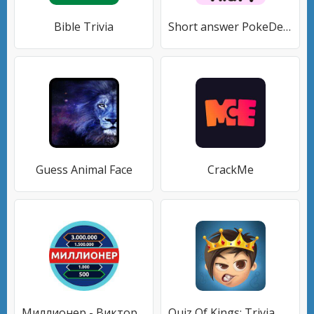
Bible Trivia
Short answer PokeDex Quiz
Guess Animal Face
CrackMe
Миллионер - Викторина
Quiz Of Kings: Trivia Games