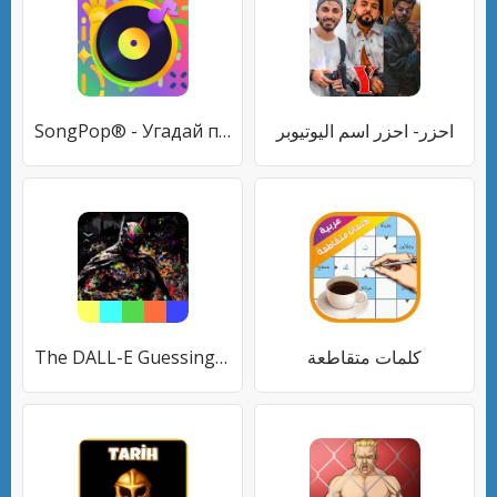
SongPop® - Угадай песню
احزر- احزر اسم اليوتيوبر
The DALL-E Guessing Quiz
كلمات متقاطعة