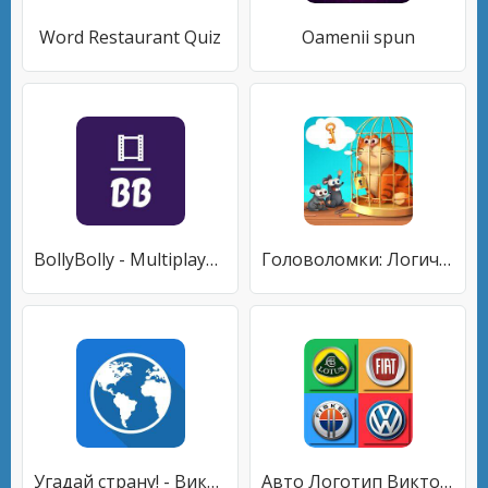
Word Restaurant Quiz
Oamenii spun
BollyBolly - Multiplayer Quiz
Головоломки: Логические Задачи
Угадай страну! - Викторина
Авто Логотип Викторина Игра