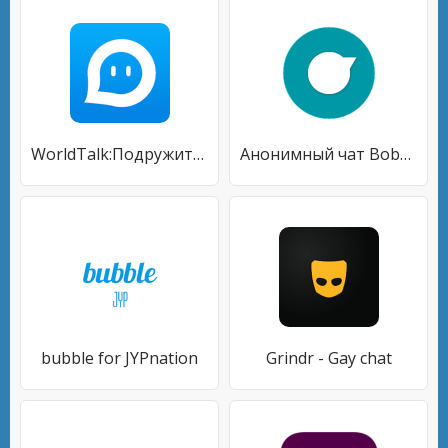
WorldTalk:Подружитесь с людьми по всему миру
Анонимный чат Bobbin
bubble for JYPnation
Grindr - Gay chat