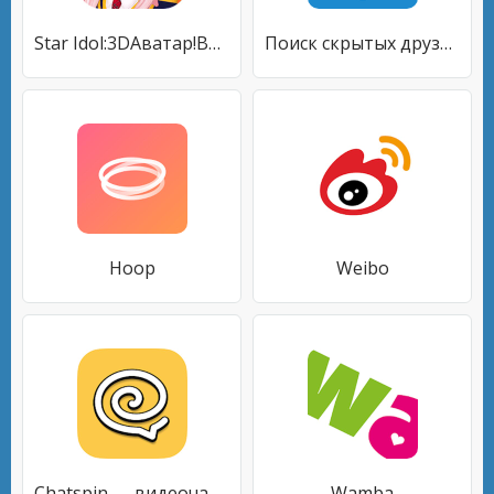
Star Idol:3DАватар!Виртуальный мир&Социальная игра
Поиск скрытых друзей для ВК - Сыщик для Вконтакте
Hoop
Weibo
Chatspin — видеочаты с незнакомыми людьми
Wambа