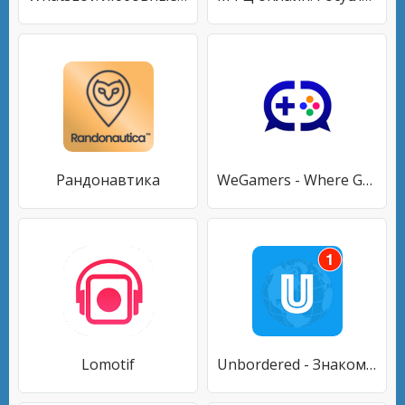
Рандонавтика
WeGamers - Where Gamers Gather
Lomotif
Unbordered - Знакомство с иностранными друзьями