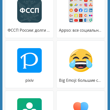
ФССП России: долги у приставов
Appso: все социальные сети в 1
pixiv
Big Emoji: большие смайлы, стикеры WAStickerApps