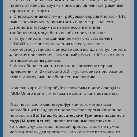
память от неиспользуемых игр, файлов или программ для
корректного старта.
2. Операционная система - Требуемая версия Android - 4.4 и
выше, рекомендуем посмотреть параметры вашего
устройства потому что, из-за несоответствия
требованиям, могут быть ошибки при установке.
3. Популярность - на данный момент она составляет
1 000 000+, о славе приложения четко указывает
количество установок, внесите свой вклад в популярность.
4. Версия приложения - описанный релиз - 1.108, в котором
оптимизированы данные.
5. Дата обновления - на странице загружена версия
приложения от 27 ноября 2020 г. - установите приложение,
если вы загрузили не обновленную версию.
Надоели карты? Попробуйте свои силы в игре
Among Us
[MOD Много монет]
и покажите свой талант детектива.
Игра несет свою ключевую функцию, помогает вам
расслабиться и задорно провести свое время. Основное
несходство
Solitales: Классический Три пика пасьянс в
саду [Много денег]
- дополнительные перспективы,
которые улучшат ваш игровой процесс, а вам не нужно
часами играть для прогресса. Что касается картинки, то