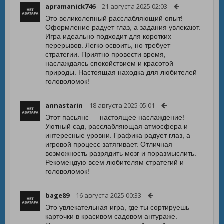
apramanick746
21 августа 2025 02:03
Это великолепный расслабляющий опыт!
Оформление радует глаз, а задания увлекают.
Игра идеально подходит для коротких
перерывов. Легко освоить, но требует
стратегии. Приятно провести время,
наслаждаясь спокойствием и красотой
природы. Настоящая находка для любителей
головоломок!
annastarin
18 августа 2025 05:01
Этот пасьянс — настоящее наслаждение!
Уютный сад, расслабляющая атмосфера и
интересные уровни. Графика радует глаз, а
игровой процесс затягивает. Отличная
возможность разрядить мозг и поразмыслить.
Рекомендую всем любителям стратегий и
головоломок!
bage89
16 августа 2025 00:33
Это увлекательная игра, где ты сортируешь
карточки в красивом садовом антураже.