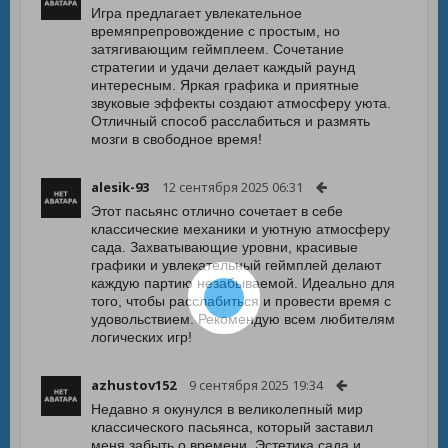
Игра предлагает увлекательное
времяпрепровождение с простым, но
затягивающим геймплеем. Сочетание
стратегии и удачи делает каждый раунд
интересным. Яркая графика и приятные
звуковые эффекты создают атмосферу уюта.
Отличный способ расслабиться и размять
мозги в свободное время!
alesik-93
12 сентября 2025 06:31
Этот пасьянс отлично сочетает в себе
классические механики и уютную атмосферу
сада. Захватывающие уровни, красивые
графики и увлекательный геймплей делают
каждую партию незабываемой. Идеально для
того, чтобы расслабиться и провести время с
удовольствием. Рекомендую всем любителям
логических игр!
azhustov152
9 сентября 2025 19:34
Недавно я окунулся в великолепный мир
классического пасьянса, который заставил
меня забыть о времени. Эстетика сада и