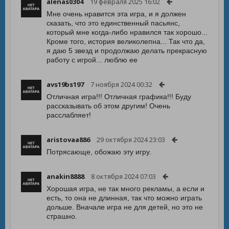
alenas0304
19 февраля 2025 16:02
Мне очень нравится эта игра, и я должен
сказать, что это единственный пасьянс,
который мне когда-либо нравился так хорошо...
Кроме того, история великолепна... Так что да,
я даю 5 звезд и продолжаю делать прекрасную
работу с игрой... люблю ее
avs19bs197
7 ноября 2024 00:32
Отличная игра!!! Отличная графика!!! Буду
рассказывать об этом другим! Очень
расслабляет!
aristovaa886
29 октября 2024 23:03
Потрясающе, обожаю эту игру.
anakin8888
8 октября 2024 07:03
Хорошая игра, не так много рекламы, а если и
есть, то она не длинная, так что можно играть
дольше. Вначале игра не для детей, но это не
страшно.