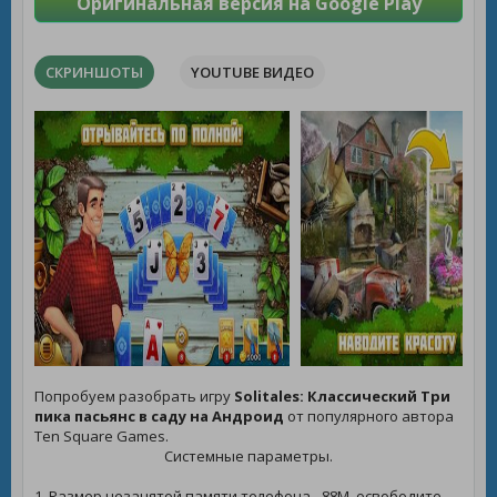
Оригинальная версия на Google Play
СКРИНШОТЫ
YOUTUBE ВИДЕО
Попробуем разобрать игру
Solitales: Классический Три
пика пасьянс в саду на Андроид
от популярного автора
Ten Square Games.
Системные параметры.
1. Размер незанятой памяти телефона - 88M, освободите