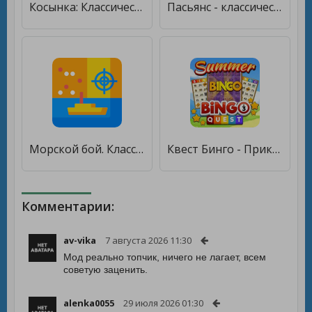
Косынка: Классический пасьянс [Много денег]
Пасьянс - классический пасьянс [Мод меню]
Морской бой. Классический. [Много денег]
Квест Бинго - Приключение в Летнем Саду [Бесплатные покупки]
Комментарии:
av-vika
7 августа 2026 11:30
Мод реально топчик, ничего не лагает, всем
советую заценить.
alenka0055
29 июля 2026 01:30