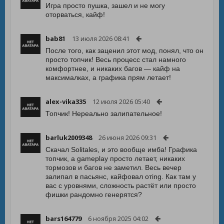
Игра просто пушка, зашел и не могу
оторваться, кайф!
bab81
13 июля 2026 08:41
После того, как заценил этот мод, понял, что он
просто топчик! Весь процесс стал намного
комфортнее, и никаких багов — кайф на
максималках, а графика прям летает!
alex-vika335
12 июля 2026 05:40
Топчик! Нереально залипательное!
barluk2009348
26 июня 2026 09:31
Скачал Solitales, и это вообще имба! Графика
топчик, а gameplay просто летает, никаких
тормозов и багов не заметил. Весь вечер
залипал в пасьянс, кайфовал отing. Как там у
вас с уровнями, сложность растёт или просто
фишки рандомно генерятся?
bars164779
6 ноября 2025 04:02