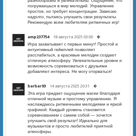
разнообразны и увлекательны. Ощущение, что
погружаешься в мир мелодий. Управление
простое, но требует концентрации. Зависаю
надолго, пытаясь улучшить свои результаты.
Рекомендую всем любителям ритмичных игр!
amp237754
18 августа 2025 03:00
Игра захватывает с первых минут! Простой и
интуитивный геймплей позволяет
расслабиться, а красивые мелодии создают
отличную атмосферу. Увлекательные уровни и
возможность соревноваться с друзьями
добавляют интереса. Не могу оторваться!
barbar93
14 августа 2025 20:31
Эта игра придает ощущение магии благодаря
отличной музыке и простому управлению. Я
наслаждаюсь ритмичными мелодиями и яркой
графикой. Каждый уровень становится
соревнованием с самим собой — хочется
улучшить свой результат! Идеально для
музыкантов и просто любителей приятной
атмосферы.