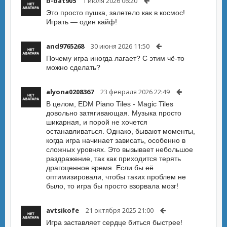
b-bat905
1 июля 2026 06:20
Это просто пушка, залетело как в космос!
Играть — один кайф!
and9765268
30 июня 2026 11:50
Почему игра иногда лагает? С этим чё-то
можно сделать?
alyona0208367
23 февраля 2026 22:49
В целом, EDM Piano Tiles - Magic Tiles
довольно затягивающая. Музыка просто
шикарная, и порой не хочется
останавливаться. Однако, бывают моменты,
когда игра начинает зависать, особенно в
сложных уровнях. Это вызывает небольшое
раздражение, так как приходится терять
драгоценное время. Если бы её
оптимизировали, чтобы таких проблем не
было, то игра бы просто взорвала мозг!
avtsikofe
21 октября 2025 21:00
Игра заставляет сердце биться быстрее!