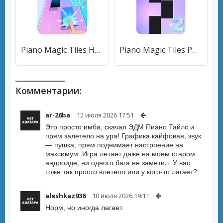
Piano Magic Tiles Hot song - Free Piano Game [Бесплатные покупки]
Piano Magic Tiles Pop Music 2 [Мод меню]
Комментарии:
ar-26ba
12 июля 2026 17:51
Это просто имба, скачал ЭДМ Пиано Тайлс и
прям залетело на ура! Графика кайфовая, звук
— пушка, прям поднимает настроение на
максимум. Игра летает даже на моем старом
андроиде, ни одного бага не заметил. У вас
тоже так просто влетело или у кого-то лагает?
aleshkaz936
10 июля 2026 19:11
Норм, но иногда лагает.