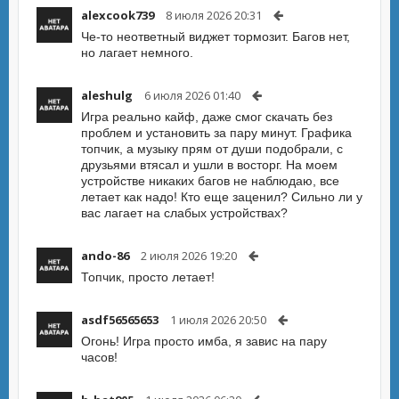
alexcook739
8 июля 2026 20:31
Че-то неответный виджет тормозит. Багов нет,
но лагает немного.
aleshulg
6 июля 2026 01:40
Игра реально кайф, даже смог скачать без
проблем и установить за пару минут. Графика
топчик, а музыку прям от души подобрали, с
друзьями втясал и ушли в восторг. На моем
устройстве никаких багов не наблюдаю, все
летает как надо! Кто еще заценил? Сильно ли у
вас лагает на слабых устройствах?
ando-86
2 июля 2026 19:20
Топчик, просто летает!
asdf56565653
1 июля 2026 20:50
Огонь! Игра просто имба, я завис на пару
часов!