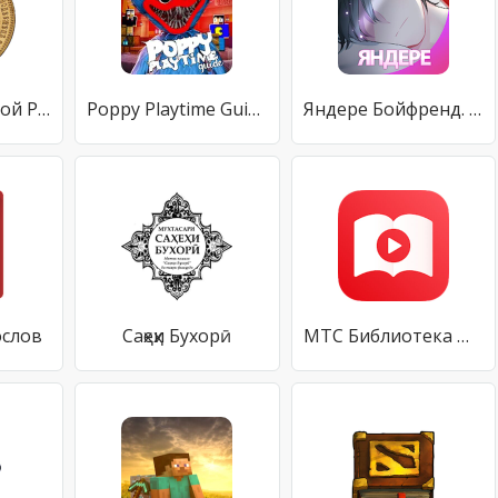
Монеты Царской России
Poppy Playtime Guide
Яндере Бойфренд. Отоме чат
слов
Саҳеҳи Бухорӣ
МТС Библиотека — читать и слушать книги онлайн