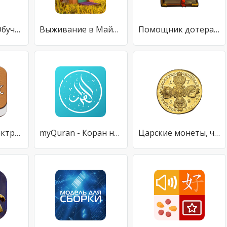
Namazvdom - Обучение намазу
Выживание в Майнкрафте. Лучшие карты на выживание.
Помощник дотера для Dota 2
Для чтения электронных книг
myQuran - Коран на русском
Царские монеты, чешуя 1359-1917