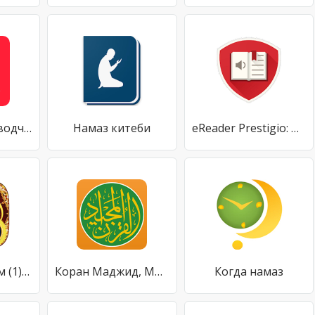
Словарь-переводчик ABBYY Lingvo без интернета
Намаз китеби
eReader Prestigio: Читалка
Қуръони Карим (1) - mp3.
Коран Маджид, Молитва Таймс, Азан и Киблой - قرآن
Когда намаз