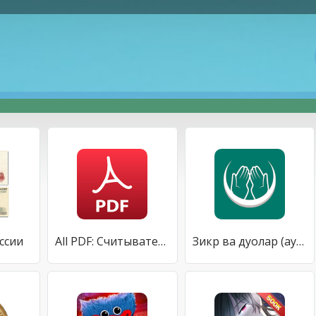
ссии
All PDF: Считыватель PDF для Android, сжатие PDF
Зикр ва дуолар (аудиоси билан)