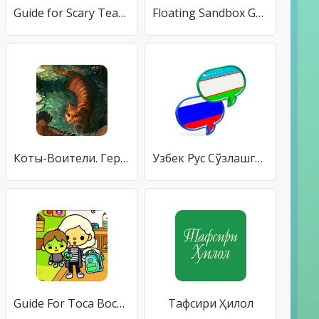
Guide for Scary Teacher 3D 2021
Floating Sandbox Guide
Коты-Воители. Герои книг
Узбек Рус Сўзлашгичи
Guide For Toca Boca Life World Town
Тафсири Ҳилол