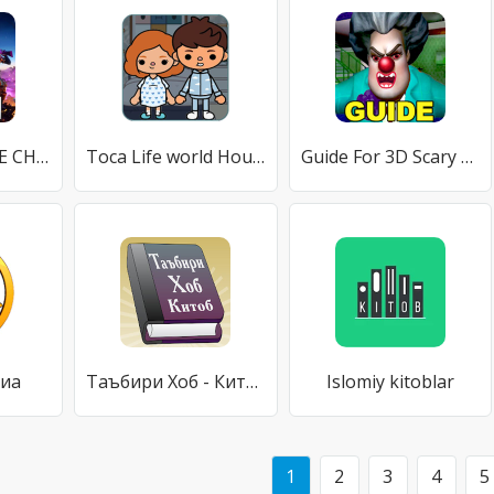
BATTLE ROYALE CHAPTER 2 SEASON 8 HD WALLPAPER
Toca Life world House FreeGuide
Guide For 3D Scary Teacher
диа
Таъбири Хоб - Китоб
Islomiy kitoblar
1
2
3
4
5