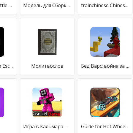
walkthrough: Little nightmares 2
Модель для Сборки - аудиокниги
trainchinese Chinese Dictionary and Flash Cards
Справочник по Escape From Tarkov
Молитвослов
Бед Варс: война за кровать
Игра в Кальмара Мод Майнкрафт
Guide for Hot Wheels Race Off Car Game Tips 2021