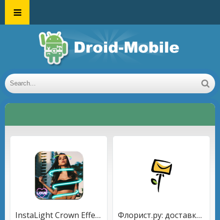
InstaLight Crown Effect : Neon Photo Effect
Флорист.ру: доставка цветов, цветы на заказ