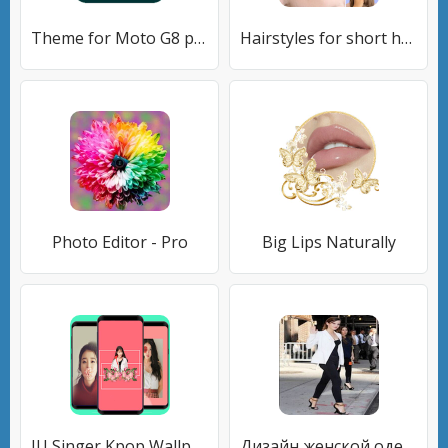
Theme for Moto G8 plus /Launcher moto g8 plus
Hairstyles for short hair Girls
Photo Editor - Pro
Big Lips Naturally
IU Singer Kpop Wallpaper- HD 4K
Дизайн женской одежды