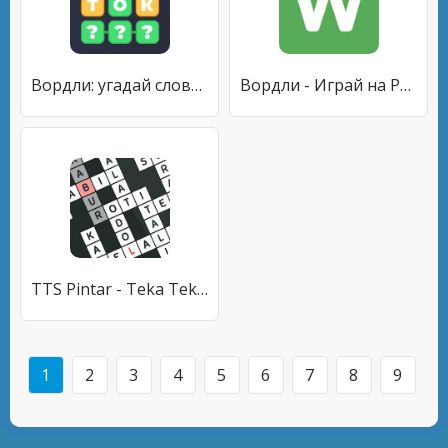
Вордли: угадай слово из 5 букв
Вордли - Играй на Русском
TTS Pintar - Teka Teki Silang
1
2
3
4
5
6
7
8
9