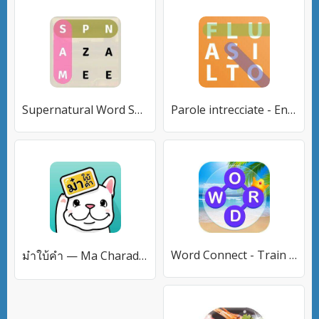
Supernatural Word Search
Parole intrecciate - Enigmisti
Word Connect - Train Brain
ม๋าใบ้คำ — Ma Charades