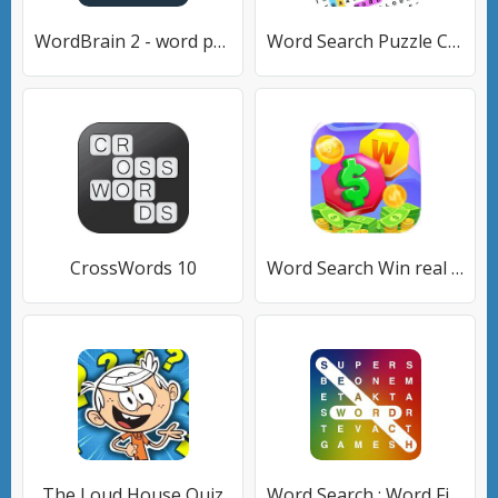
WordBrain 2 - word puzzle game
Word Search Puzzle Challenge
CrossWords 10
Word Search Win real Money
The Loud House Quiz
Word Search : Word Find