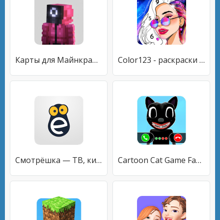
Карты для Майнкрафт ПЕ. Сборник от MCPELab
Color123 - раскраски по номерам, рисовать игры
Смотрёшка — ТВ, кино и сериалы
Cartoon Cat Game Fake Call & Video