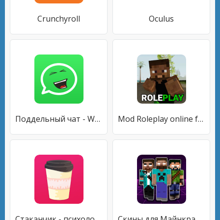
Crunchyroll
Oculus
Поддельный чат - WhatsPrank
Mod Roleplay online for GTA 5
Cтаканчик - психология, наука, новости, факты
Скины для Майнкрафта - Коллекция Хиробринов