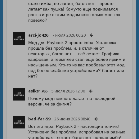
стало имba, не лагает, багов нет – просто
летает как пушка! Кому-то еще поднимался
ранг в игре с этим модом или только мне так
повезло?
arci-jo426
7 июля 2026 06:20
Мод для Payback 2 просто imba! Установка
прошла без проблем, и, в отличие от
некоторых, багов нет — всё летает. Графика
кайфовая, а геймплей стал ещё более ярким и
насыщенным. Кто-то из вас пробовал этот мод
под более слабыми устройствами? Лагает или
нет?
asiks1785
5 июля 2026 12:30
Почему мод немного лагает на последней
версии, чё за фигня?
bad-far-59
26 июня 2026 08:40
Вот это игра! Payback 2 - настоящий топчик!
Установил без проблем, испробовал на разных
устройствах - летает, багов нет, полная имба!