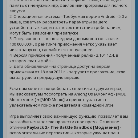
память от ненужных игр, файлов или программ для полного
запуска.
2. Операционная система - Требуемая версия Android - 5.0 и
выше, советуем рассмотреть параметры вашего
устройства так как, из-за несоответствия требованиям,
могут быть зависания при запуске.
3. Популярность - по последним данным она составляет
100 000 000+, о рейтинге приложения четко указывает
число запусков, сделайте его популярнее.
4. Версия приложения - полученный релиз - 2.104.12.4, в
котором сжаты файлы.
5. Дата обновления - на странице доступна версия
приложения от 18 мая 2021 г. - загрузите приложение, если
вы загрузили предыдущую версию.
Если вам хочется попробовать свои силы в других играх,
мы вас советуем посмотреть на
Among Us (Амонг Ас) - [MOD
Много монет] + [MOD Меню]
и принять участие в
увлекательном поиске предателя в командной игре.
Игра выполняет свою важнейшую функцию, позволяет вам
расслабиться и весело провести свое время. Основное
отличие
Payback 2 - The Battle Sandbox [Мод меню]
-
вспомогательные перспективы, которые улучшат ваш