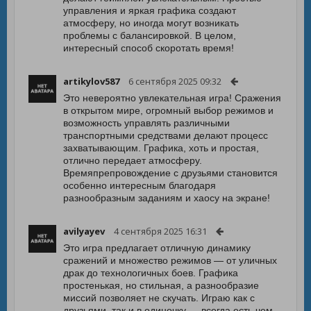
управления и яркая графика создают
атмосферу, но иногда могут возникать
проблемы с балансировкой. В целом,
интересный способ скоротать время!
artikylov587
6 сентября 2025 09:32
Это невероятно увлекательная игра! Сражения
в открытом мире, огромный выбор режимов и
возможность управлять различными
транспортными средствами делают процесс
захватывающим. Графика, хоть и простая,
отлично передает атмосферу.
Времяпрепровождение с друзьями становится
особенно интересным благодаря
разнообразным заданиям и хаосу на экране!
avilyayev
4 сентября 2025 16:31
Это игра предлагает отличную динамику
сражений и множество режимов — от уличных
драк до технологичных боев. Графика
простенькая, но стильная, а разнообразие
миссий позволяет не скучать. Играю как с
друзьями, так и в одиночку — всегда есть чем