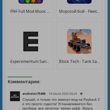
FNF Full Mod Music Battle [Мод меню]
Морской бой - Fleet Battle [Мод меню]
Experementum SandBox [Бесплатные покупки]
Block Tech : Tank Sandbox Craft Simulator Online [Мод меню]
Комментарии:
andreizv75495
14 июля 2026 04:20
Слушай, я только что закинул мод на Payback 2
и это просто годнота! Устанавливается без
проблем, все легкотня, прямо кайф. Играть