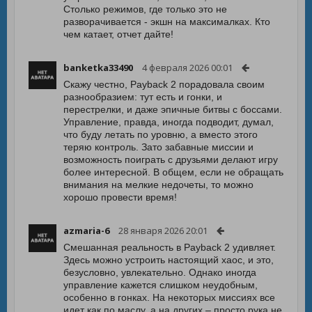
Столько режимов, где только это не
разворачивается - экшн на максималках. Кто
чем катает, отчет дайте!
banketka33490
4 февраля 2026 00:01
Скажу честно, Payback 2 порадовала своим
разнообразием: тут есть и гонки, и
перестрелки, и даже эпичные битвы с боссами.
Управление, правда, иногда подводит, думал,
что буду летать по уровню, а вместо этого
теряю контроль. Зато забавные миссии и
возможность поиграть с друзьями делают игру
более интересной. В общем, если не обращать
внимания на мелкие недочеты, то можно
хорошо провести время!
azmaria-6
28 января 2026 20:01
Смешанная реальность в Payback 2 удивляет.
Здесь можно устроить настоящий хаос, и это,
безусловно, увлекательно. Однако иногда
управление кажется слишком неудобным,
особенно в гонках. На некоторых миссиях все
идет как по маслу, а на других – просто рука не