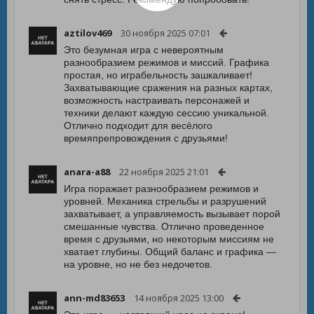
aztilov469
30 ноября 2025 07:01
Это безумная игра с невероятным
разнообразием режимов и миссий. Графика
простая, но играбельность зашкаливает!
Захватывающие сражения на разных картах,
возможность настраивать персонажей и
техники делают каждую сессию уникальной.
Отлично подходит для весёлого
времяпрепровождения с друзьями!
anara-a88
22 ноября 2025 21:01
Игра поражает разнообразием режимов и
уровней. Механика стрельбы и разрушений
захватывает, а управляемость вызывает порой
смешанные чувства. Отлично проведенное
время с друзьями, но некоторым миссиям не
хватает глубины. Общий баланс и графика —
на уровне, но не без недочетов.
ann-md83653
14 ноября 2025 13:00