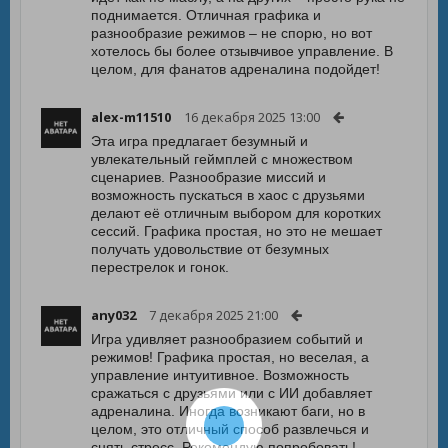
поднимается. Отличная графика и
разнообразие режимов – не спорю, но вот
хотелось бы более отзывчивое управление. В
целом, для фанатов адреналина подойдет!
alex-m11510
16 декабря 2025 13:00
Эта игра предлагает безумный и
увлекательный геймплей с множеством
сценариев. Разнообразие миссий и
возможность пускаться в хаос с друзьями
делают её отличным выбором для коротких
сессий. Графика простая, но это не мешает
получать удовольствие от безумных
перестрелок и гонок.
any032
7 декабря 2025 21:00
Игра удивляет разнообразием событий и
режимов! Графика простая, но веселая, а
управление интуитивное. Возможность
сражаться с друзьями или с ИИ добавляет
адреналина. Иногда возникают баги, но в
целом, это отличный способ развлечься и
снять стресс. Рекомендую попробовать!