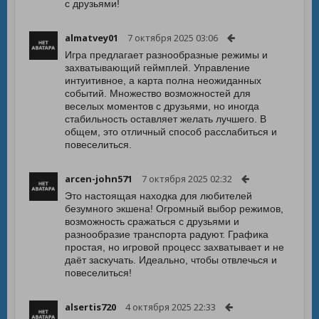
с друзьями!
almatvey01
7 октября 2025 03:06
Игра предлагает разнообразные режимы и
захватывающий геймплей. Управление
интуитивное, а карта полна неожиданных
событий. Множество возможностей для
веселых моментов с друзьями, но иногда
стабильность оставляет желать лучшего. В
общем, это отличный способ расслабиться и
повеселиться.
arcen-john571
7 октября 2025 02:32
Это настоящая находка для любителей
безумного экшена! Огромный выбор режимов,
возможность сражаться с друзьями и
разнообразие транспорта радуют. Графика
простая, но игровой процесс захватывает и не
даёт заскучать. Идеально, чтобы отвлечься и
повеселиться!
alsertis720
4 октября 2025 22:33