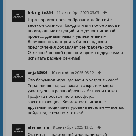
b-brigite864
11 сентября 2025 03:03
Игра поражает разнообразием действий и
веселой физикой. Каждый матч полон хаоса и
неожиданных ситуаций, что делает игровой
процесс динамичным и увлекательным.
Возможность настроить битвы под свои
предпочтения добавляет реиграбельности.
Отличный способ провести время с друзьями и
испытать разные режимы!
anja86996
10 сентября 2025 06:32
Это безумная игра, где можно устроить хаос!
Управляешь персонажем в открытом мире,
участвуешь в разнообразных битвах и гонках.
Графика простая, но атмосфера
захватывающая. Возможность играть с
друзьями поднимает уровень веселья — всегда
найдется, с кем потягаться!
alenaalina
9 сентября 2025 13:05
Эта игра — настоящий адреналиновый