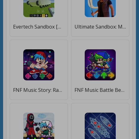
Evertech Sandbox [Много денег]
Ultimate Sandbox: Мод онлайн [Мод меню]
FNF Music Story: Rap Battle [Мод меню]
FNF Music Battle Beat Fire [Мод меню]