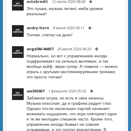
avtokredit
12 июля 2026 08:40
Это пушка, музыка летает, имба уровни
реальные!
andry-horn
8 июля 2026 09:11
Топчик, слетал на днях!
angel86-86657
26 июня 2026 06:30
Нормально, но вот с управлением иногда
подфризивает на сильных вытяжках, а так
вообще кайф, звуки супер. А главное — можно
играть с крутыми кастомизируемыми треками,
это просто топчик!
aw305607
1 февраля 2026 05:02
Забавная штука, но есть и свои нюансы.
Музыка классная, да и графика радует глаз.
Однако после нескольких партий начинает
возникать ощущение, что игра повторяет одни
и те же мелодии слишком часто. Кроме того,
управление иногда бывает не совсем
отзывчивым, и это портит впечатление. В