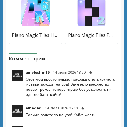
Piano Magic Tiles Hot song - Free Piano Game [Бесплатные покупки]
Piano Magic Tiles Pop Music 2 [Мод меню]
Комментарии:
ameleshin16
14 июля 2026 13:50
Этот мод просто пушка, графика стала круче, а
музыка заходит на ура! Залетело множество
новых треков, теперь играю без усталости, ни
одного бага, кайф!
alhadad
14 июля 2026 05:40
Топчик, залетело на ура! Кайф жесть!