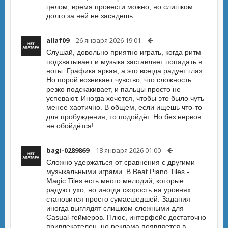
целом, время провести можно, но слишком
долго за ней не засядешь.
allaf09
26 января 2026 19:01
Слушай, довольно приятно играть, когда ритм
подхватывает и музыка заставляет попадать в
ноты. Графика яркая, а это всегда радует глаз.
Но порой возникает чувство, что сложность
резко подскакивает, и пальцы просто не
успевают. Иногда хочется, чтобы это было чуть
менее хаотично. В общем, если ищешь что-то
для пробуждения, то подойдёт. Но без нервов
не обойдётся!
bagi-0289869
18 января 2026 01:00
Сложно удержаться от сравнения с другими
музыкальными играми. В Beat Piano Tiles -
Magic Tiles есть много мелодий, которые
радуют ухо, но иногда скорость на уровнях
становится просто сумасшедшей. Задания
иногда выглядят слишком сложными для
Casual-геймеров. Плюс, интерфейс достаточно
привлекателен, но реклама появляется в