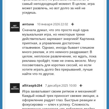
самый неподходящий момент. В целом, игра
может развлечь, но вот долго за ней не
усидишь.
antuva
10 января 2026 22:02
Сначала думал, что это просто ещё одна
музыкальная игра, но некоторые треки
действительно заряжают энергией! Картинка
приятная, а управление достаточно
отзывчивое. Однако, иногда бывает слишком
много реклам, и это немного раздражает. В
целом, неплохое развлечение, но ждать, пока
реклама пройдёт, тоже не очень весело. Могу
посоветовать для коротких сессий, но если
хотите играть долго без прерываний, лучше
найти что-то другое.
allitaspb254
7 декабря 2025 10:00
Игра захватывает своим ритмом и механикой!
Каждый новый трек приносит свежие эмоции, а
оформление радует глаз. Быстрые реакции и
фокусировка — ключ к успеху. Сложность
постепенно нарастает, что добавляет драйва.