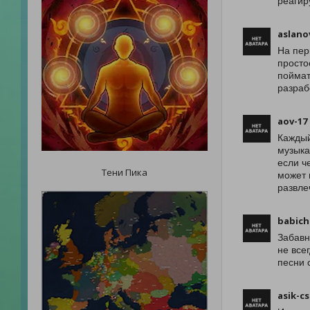
реагир
aslano
На пер
просто
поймат
разраб
aov-17
Каждый
музыка
если ч
Тени Пика
может 
развле
babich
Забавн
не все
песни 
asik-cs