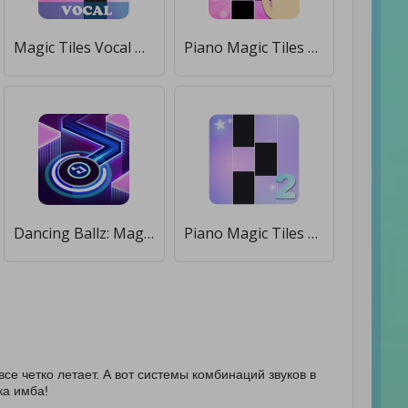
Magic Tiles Vocal & Piano Top Songs New Games [Много денег]
Piano Magic Tiles 2 [Много монет]
Dancing Ballz: Magic Dance Line Tiles Game [Много денег]
Piano Magic Tiles Pop Music 2 [Мод меню]
се четко летает. А вот системы комбинаций звуков в
ка имба!