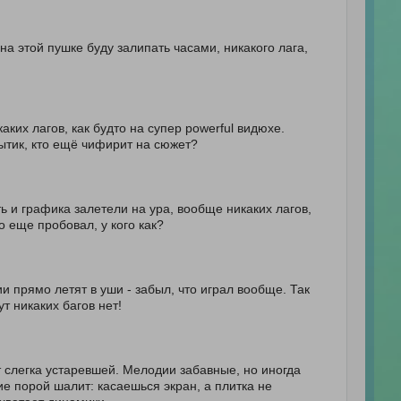
 на этой пушке буду залипать часами, никакого лага,
аких лагов, как будто на супер powerful видюхе.
ытик, кто ещё чифирит на сюжет?
сть и графика залетели на ура, вообще никаких лагов,
о еще пробовал, у кого как?
 прямо летят в уши - забыл, что играл вообще. Так
т никаких багов нет!
т слегка устаревшей. Мелодии забавные, но иногда
е порой шалит: касаешься экран, а плитка не