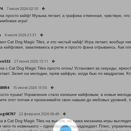
74
7 июля 2026 02:10
тка просто кайф! Музыка летает, а графика отменная, чувствую, что
 имбовая игра!
n
6 июля 2026 21:31
вил Cat Dog Magic Tiles, и это чистый кайф! Игра летает, вообще ник
а кайфовая, заваливаюсь в ритм и просто фана отрываюсь. Как оп
va532
27 июня 2026 13:11
тка с Cat Dog Magic Tiles просто огонь! Установил за секунды, ярко
летает. Залип на мелодии, прям кайфую, когда бью по квадратам. Кт
68954
15 июня 2026 15:50
осто пушка! Управление стало излишне кайфовым, а новые мелодии
вите этот топчик и прокачивайте свои навыки до имбовых уровней, ту
ug68787
22 февраля 2026 06:49
а в Cat Dog Magic Tiles на высоте, но сама механика игры выгляди
я чего-то новенького – однообразие поднадоедает. Плюс, управлени