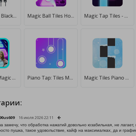
Magic Tiles - Blackpink Edition (K-Pop) [Много денег]
Magic Ball Tiles Hop Music Run [Много монет]
Magic Tap Tiles - Фортепиано [Бесплатные покупки]
Lady Diana Magic Tiles Hop Edm Rush [Мод меню]
Piano Tap: Tiles Melody Magic [Много денег]
Magic Tiles Piano Despacito [Мод меню]
арии:
90us609
16 июля 2026 22:11
а замечу, что обработка нажатий довольно юзабильная, не лагает, в
росто пушка, такое удовольствие, кайф на максималках, да и графи