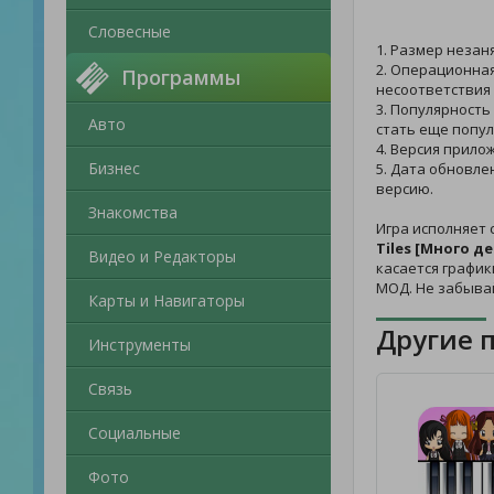
Словесные
1. Размер незан
2. Операционная
Программы
несоответствия 
3. Популярность
Авто
стать еще попул
4. Версия прило
Бизнес
5. Дата обновле
версию.
Знакомства
Игра исполняет 
Tiles [Много де
Видео и Редакторы
касается график
МОД. Не забыва
Карты и Навигаторы
Другие 
Инструменты
Связь
Социальные
Фото