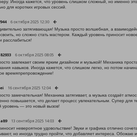
еру. Иногда кажется, что уровень слишком сложный, но именно эт
но для коротких игровых сессий.
944
6 октября 2025 12:30
дивительно затягивающая! Музыка просто волшебная, а взаимодей
освоить, но сложно стать мастером. Каждый уровень приносит ново
и расслабиться!
l82933
6 октября 2025 08:05
росто завлекает своим ярким дизайном и музыкой! Механика проста
вания навыков. Иногда кажется, что слишком легко, но потом начин
ое времяпрепровождение!
ei
16 сентября 2025 12:04
росто замечательная! Механика затягивает, а музыка создаёт атмо
енно повышается, что делает процесс увлекательным. Супер для те
 уровень — это новый вызов!
ja89
13 сентября 2025 14:03
риносит невероятное удовольствие! Звуки и графика отлично сочет
ывают, но иногда трудно пройти, что добавляет интереса. Обожаю и