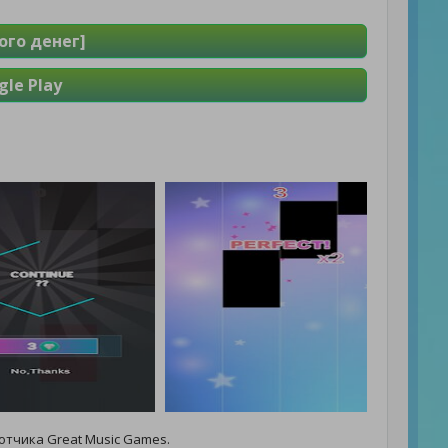
ого денег]
le Play
отчика Great Music Games.