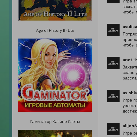
Игра в
захват
чтобы 
asulik
Age of History II - Lite
Потряс
принос
чтобы 
anet-1
Захват
сеанс 
рассла
as-shk
Игра п
увлека
достиж
Гаминатор Казино Слоты
alijon8
Игра р