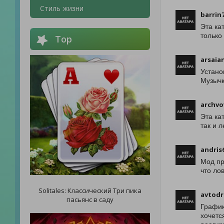
Стиль жизни
barrin
Эта ка
только
Top
arsaia
Устано
Музычк
archvo
Эта ка
так и 
andris
Мод пр
что ло
Solitales: Классический Три пика
avtodr
пасьянс в саду
График
хочетс