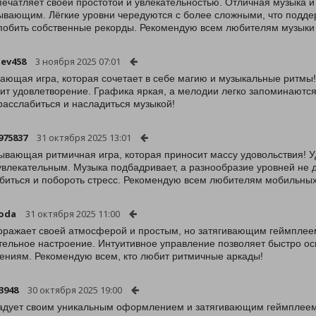
печатляет своей простотой и увлекательностью. Отличная музыка 
ывающим. Лёгкие уровни чередуются с более сложными, что поддерж
побить собственные рекорды. Рекомендую всем любителям музыки 
aev458
3 ноября 2025 07:01
ающая игра, которая сочетает в себе магию и музыкальные ритмы! 
ит удовлетворение. Графика яркая, а мелодии легко запоминаются
расслабиться и насладиться музыкой!
975837
31 октября 2025 13:01
ывающая ритмичная игра, которая приносит массу удовольствия! 
увлекательным. Музыка подбадривает, а разнообразие уровней не д
биться и побороть стресс. Рекомендую всем любителям мобильных
oda
31 октября 2025 11:00
оражает своей атмосферой и простым, но затягивающим геймплеем
тельное настроение. Интуитивное управление позволяет быстро осв
ениям. Рекомендую всем, кто любит ритмичные аркады!
3948
30 октября 2025 19:00
адует своим уникальным оформлением и затягивающим геймплеем