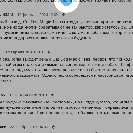
ует. Если вы любите простые ритм-игры, может и зайдёт, но мне не
v-63243
17 февраля 2026 12:02
вый взгляд, Cat Dog Magic Tiles выглядит довольно ярко и привле
е, но иногда кнопки срабатывают не так быстро, как хотелось бы. 
ь нужный ритм. Однако сама идея с котами и собаками, которые та
отчики подправят мелкие недочёты в будущем.
14 февраля 2026 02:01
 раз, когда заходит речь о Cat Dog Magic Tiles, первое, что прих
льной игры с такими милыми персонажами, как кот и собака. График
естно, иногда чувствуешь разочарование из-за быстро меняющегося 
немного раздражать. Однако, если соберешься и настроишься, игр
чения.
-vv
10 января 2026 20:01
ая задумка с музыкальной составной, но иногда чувство, что ритм 
гда лучшее сочетание мелодий и игровой механики. Понравилась пр
слишком короткие. Приятно поиграть, чтобы скоротать время, но не
866
22 ноября 2025 04:00