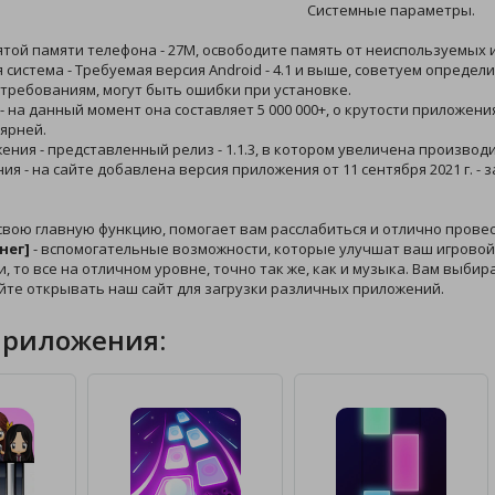
Системные параметры.
ятой памяти телефона - 27M, освободите память от неиспользуемых и
 система - Требуемая версия Android - 4.1 и выше, советуем определ
требованиям, могут быть ошибки при установке.
 - на данный момент она составляет 5 000 000+, о крутости приложен
ярней.
жения - представленный релиз - 1.1.3, в котором увеличена производ
ния - на сайте добавлена версия приложения от 11 сентября 2021 г. 
свою главную функцию, помогает вам расслабиться и отлично прове
нег]
- вспомогательные возможности, которые улучшат ваш игровой 
и, то все на отличном уровне, точно так же, как и музыка. Вам выби
йте открывать наш сайт для загрузки различных приложений.
приложения: