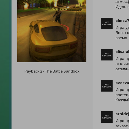
атмосф
Идеаль
almaz7
Игра у
Легко 
время 
alisa-a
Игра п
оттачи
отличн
Payback 2 - The Battle Sandbox
azeeva
Игра п
постеп
Каждый
arhide
Игра п
захват