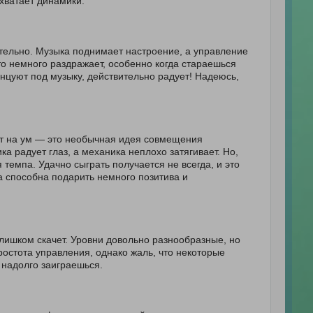
 хватает динамики.
кательно. Музыка поднимает настроение, а управление
Это немного раздражает, особенно когда стараешься
нцуют под музыку, действительно радует! Надеюсь,
одит на ум — это необычная идея совмещения
а радует глаз, а механика неплохо затягивает. Но,
темпа. Удачно сыграть получается не всегда, и это
а способна подарить немного позитива и
слишком скачет. Уровни довольно разнообразные, но
остота управления, однако жаль, что некоторые
 надолго заиграешься.