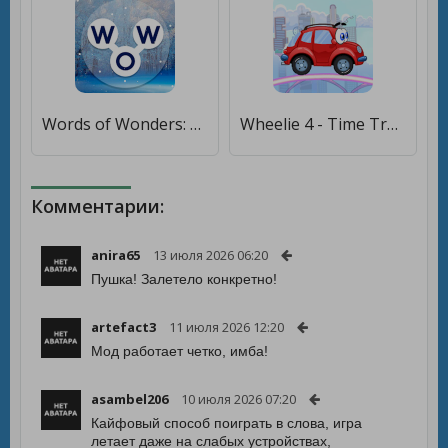
Words of Wonders: Соединялки Слова Кроссворд [Много денег]
Wheelie 4 - Time Travel [Бесплатные покупки]
Комментарии:
anira65
13 июля 2026 06:20
Пушка! Залетело конкретно!
artefact3
11 июля 2026 12:20
Мод работает четко, имба!
asambel206
10 июля 2026 07:20
Кайфовый способ поиграть в слова, игра
летает даже на слабых устройствах,