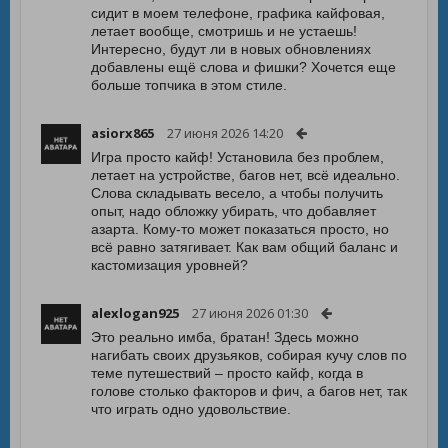
сидит в моем телефоне, графика кайфовая,
летает вообще, смотришь и не устаешь!
Интересно, будут ли в новых обновлениях
добавлены ещё слова и фишки? Хочется еще
больше топчика в этом стиле.
asiorx865
27 июня 2026 14:20
Игра просто кайф! Установила без проблем,
летает на устройстве, багов нет, всё идеально.
Слова складывать весело, а чтобы получить
опыт, надо обложку убирать, что добавляет
азарта. Кому-то может показаться просто, но
всё равно затягивает. Как вам общий баланс и
кастомизация уровней?
alexlogan925
27 июня 2026 01:30
Это реально имба, братан! Здесь можно
нагибать своих друзьяков, собирая кучу слов по
теме путешествий – просто кайф, когда в
голове столько факторов и фич, а багов нет, так
что играть одно удовольствие.