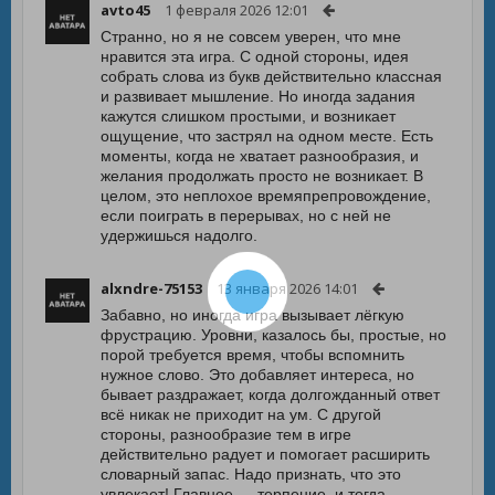
avto45
1 февраля 2026 12:01
Странно, но я не совсем уверен, что мне
нравится эта игра. С одной стороны, идея
собрать слова из букв действительно классная
и развивает мышление. Но иногда задания
кажутся слишком простыми, и возникает
ощущение, что застрял на одном месте. Есть
моменты, когда не хватает разнообразия, и
желания продолжать просто не возникает. В
целом, это неплохое времяпрепровождение,
если поиграть в перерывах, но с ней не
удержишься надолго.
alxndre-75153
13 января 2026 14:01
Забавно, но иногда игра вызывает лёгкую
фрустрацию. Уровни, казалось бы, простые, но
порой требуется время, чтобы вспомнить
нужное слово. Это добавляет интереса, но
бывает раздражает, когда долгожданный ответ
всё никак не приходит на ум. С другой
стороны, разнообразие тем в игре
действительно радует и помогает расширить
словарный запас. Надо признать, что это
увлекает! Главное — терпение, и тогда