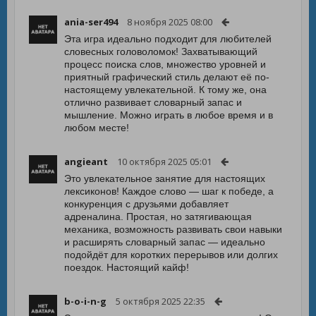
ania-ser494
8 ноября 2025 08:00
Эта игра идеально подходит для любителей
словесных головоломок! Захватывающий
процесс поиска слов, множество уровней и
приятный графический стиль делают её по-
настоящему увлекательной. К тому же, она
отлично развивает словарный запас и
мышление. Можно играть в любое время и в
любом месте!
angieant
10 октября 2025 05:01
Это увлекательное занятие для настоящих
лексиконов! Каждое слово — шаг к победе, а
конкуренция с друзьями добавляет
адреналина. Простая, но затягивающая
механика, возможность развивать свои навыки
и расширять словарный запас — идеально
подойдёт для коротких перерывов или долгих
поездок. Настоящий кайф!
b-o-i-n-g
5 октября 2025 22:35