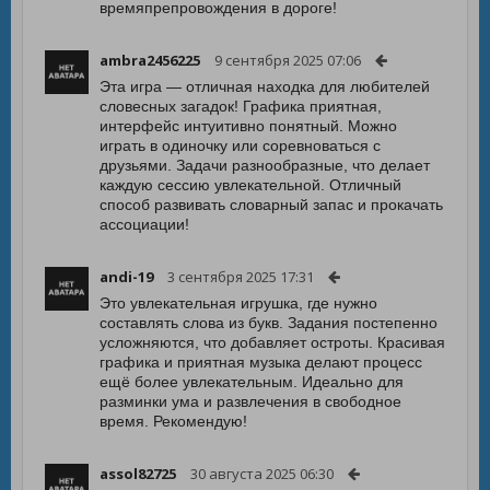
времяпрепровождения в дороге!
ambra2456225
9 сентября 2025 07:06
Эта игра — отличная находка для любителей
словесных загадок! Графика приятная,
интерфейс интуитивно понятный. Можно
играть в одиночку или соревноваться с
друзьями. Задачи разнообразные, что делает
каждую сессию увлекательной. Отличный
способ развивать словарный запас и прокачать
ассоциации!
andi-19
3 сентября 2025 17:31
Это увлекательная игрушка, где нужно
составлять слова из букв. Задания постепенно
усложняются, что добавляет остроты. Красивая
графика и приятная музыка делают процесс
ещё более увлекательным. Идеально для
разминки ума и развлечения в свободное
время. Рекомендую!
assol82725
30 августа 2025 06:30