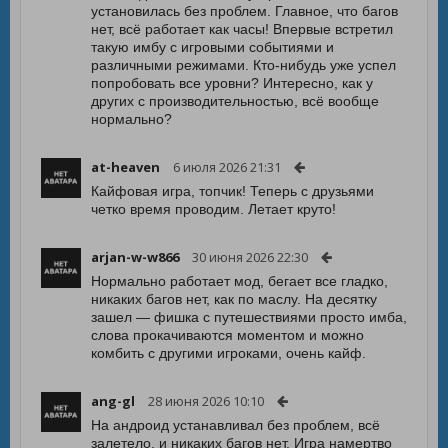
установилась без проблем. Главное, что багов
нет, всё работает как часы! Впервые встретил
такую имбу с игровыми событиями и
различными режимами. Кто-нибудь уже успел
попробовать все уровни? Интересно, как у
других с производительностью, всё вообще
нормально?
at-heaven
6 июля 2026 21:31
Кайфовая игра, топчик! Теперь с друзьями
четко время проводим. Летает круто!
arjan-w-w866
30 июня 2026 22:30
Нормально работает мод, бегает все гладко,
никаких багов нет, как по маслу. На десятку
зашел — фишка с путешествиями просто имба,
слова прокачиваются моментом и можно
комбить с другими игроками, очень кайф.
ang-gl
28 июня 2026 10:10
На андроид устанавливал без проблем, всё
залетело, и никаких багов нет. Игра намертво