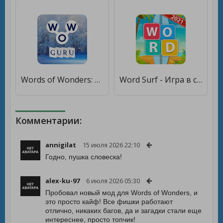
Words of Wonders: Гуру [Много монет]
Word Surf - Игра в слова & Кроссворд [Бесплатные покупки]
Комментарии:
annigilat
15 июля 2026 22:10
Годно, пушка словеска!
alex-ku-97
6 июля 2026 05:30
Пробовал новый мод для Words of Wonders, и
это просто кайф! Все фишки работают
отлично, никаких багов, да и загадки стали еще
интереснее, просто топчик!