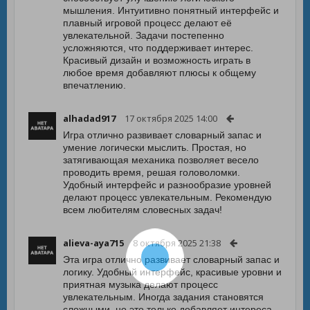
мышления. Интуитивно понятный интерфейс и
плавный игровой процесс делают её
увлекательной. Задачи постепенно
усложняются, что поддерживает интерес.
Красивый дизайн и возможность играть в
любое время добавляют плюсы к общему
впечатлению.
alhadad917
17 октября 2025 14:00
Игра отлично развивает словарный запас и
умение логически мыслить. Простая, но
затягивающая механика позволяет весело
проводить время, решая головоломки.
Удобный интерфейс и разнообразие уровней
делают процесс увлекательным. Рекомендую
всем любителям словесных задач!
alieva-aya715
8 октября 2025 21:38
Эта игра отлично развивает словарный запас и
логику. Удобный интерфейс, красивые уровни и
приятная музыка делают процесс
увлекательным. Иногда задания становятся
сложными, но это только добавляет интереса.