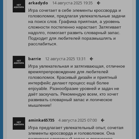
arkadydo
14 августа 2025 19:35
Игра сочетает в себе элементы кроссворда и
головоломки, предлагая увлекательные задачи
на поиск слов. Графика приятная, а уровень
сложности постепенно нарастает. Затягивает
надолго, помогает развить словарный запас.
Подходит для любителей поразмышлять и
расслабиться.
barrie
12 августа 2025 13:31
Игра увлекательная и затягивающая, отличное
времяпрепровождение для любителей
головоломок. Красивый дизайн и приятный
интерфейс делают процесс ещё более
enjoyable. Разнообразие уровней и задач не
даёт заскучать. Рекомендую всем, кто хочет
развивать словарный запас и логическое
мышление!
aminka65735
4 августа 2025 07:00
Игра предлагает увлекательный опыт, сочетая
элементы кроссворда и головоломок. Она
развивает словарный запас и логическое