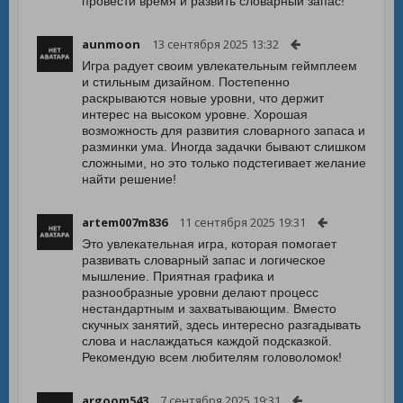
провести время и развить словарный запас!
aunmoon
13 сентября 2025 13:32
Игра радует своим увлекательным геймплеем
и стильным дизайном. Постепенно
раскрываются новые уровни, что держит
интерес на высоком уровне. Хорошая
возможность для развития словарного запаса и
разминки ума. Иногда задачки бывают слишком
сложными, но это только подстегивает желание
найти решение!
artem007m836
11 сентября 2025 19:31
Это увлекательная игра, которая помогает
развивать словарный запас и логическое
мышление. Приятная графика и
разнообразные уровни делают процесс
нестандартным и захватывающим. Вместо
скучных занятий, здесь интересно разгадывать
слова и наслаждаться каждой подсказкой.
Рекомендую всем любителям головоломок!
argoom543
7 сентября 2025 19:31