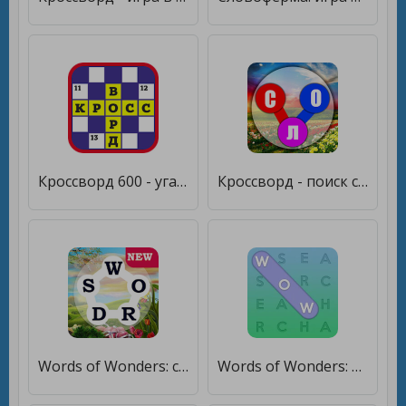
Кроссворд 600 - угадывай слова [Много денег]
Кроссворд - поиск слова бесплатно игры в слова [Много монет]
Words of Wonders: соединялка поиск слов [Много монет]
Words of Wonders: Search [Мод меню]