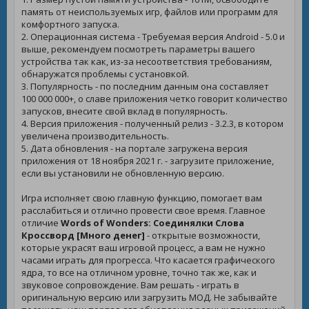
память от неиспользуемых игр, файлов или программ для
комфортного запуска.
2. Операционная система - Требуемая версия Android - 5.0 и
выше, рекомендуем посмотреть параметры вашего
устройства так как, из-за несоответствия требованиям,
обнаружатся проблемы с установкой.
3. Популярность - по последним данным она составляет
100 000 000+, о славе приложения четко говорит количество
запусков, внесите свой вклад в популярность.
4. Версия приложения - полученный релиз - 3.2.3, в котором
увеличена производительность.
5. Дата обновления - на портале загружена версия
приложения от 18 ноября 2021 г. - загрузите приложение,
если вы установили не обновленную версию.
Игра исполняет свою главную функцию, помогает вам
расслабиться и отлично провести свое время. Главное
отличие
Words of Wonders: Соединялки Слова
Кроссворд [Много денег]
- открытые возможности,
которые украсят ваш игровой процесс, а вам не нужно
часами играть для прогресса. Что касается графического
ядра, то все на отличном уровне, точно так же, как и
звуковое сопровождение. Вам решать - играть в
оригинальную версию или загрузить МОД. Не забывайте