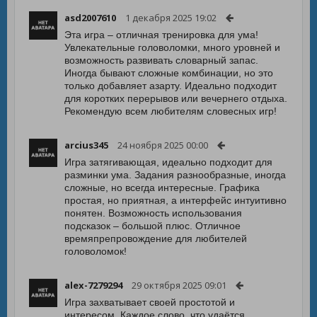
asd2007610
1 декабря 2025 19:02
Эта игра – отличная тренировка для ума!
Увлекательные головоломки, много уровней и
возможность развивать словарный запас.
Иногда бывают сложные комбинации, но это
только добавляет азарту. Идеально подходит
для коротких перерывов или вечернего отдыха.
Рекомендую всем любителям словесных игр!
arcius345
24 ноября 2025 00:00
Игра затягивающая, идеально подходит для
разминки ума. Задания разнообразные, иногда
сложные, но всегда интересные. Графика
простая, но приятная, а интерфейс интуитивно
понятен. Возможность использования
подсказок – большой плюс. Отличное
времяпрепровождение для любителей
головоломок!
alex-7279294
29 октября 2025 09:01
Игра захватывает своей простотой и
интересом. Каждое слово, что удаётся