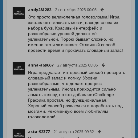
andy281282
2 сентября 2025 00:06
Это просто великолепная головоломка! Игра
заставляет включать мозги, находя слова из
набора букв. Красивый интерфейс и
разнообразие уровней делают её
увлекательной. Порою бывает сложно, но
именно это и затягивает. Отличный способ
провести время и прокачать словарный запас!
anna-a69667
27 августа 2025 08:06
Игра предлагает интересный способ проверить
словарный запас и логику. Уровни
разнообразные, что делает процесс
увлекательным. Иногда приходится сильно
ломать голову, но это добавляетChallenge.
Графика простая, но функциональная.
Хороший способ развлечься и поработать над
мозгами. Рекомендую всем любителям
головоломок!
asta-92377
21 августа 2025 09:32