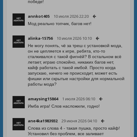
победе!
annkot405
10 июля 2026 22:20
Мод реально топчик, багов нет!
alinka-15756
10 июля 2026 10:10
Не могу понять, чё за треш с установкой мода,
он не цепляется к игре, ребята, кто-то
сталкивался с такой фигнёй? В остальном всё
летает, играю спокойно, никаких багов нет,
кайф работать с такой имбой. Просто когда
запускаю, ничего не происходит, может есть
фишки или скрытые настройки для нормальной
работы мода?
amaysing15864
1 июля 2026 06:10
Имба игра! Слов насложили, годно!
ane4ka1983932
29 июня 2026 04:10
Слова из слова 4 - такая пушка, просто кайф!
Установил без проблем, все заливает