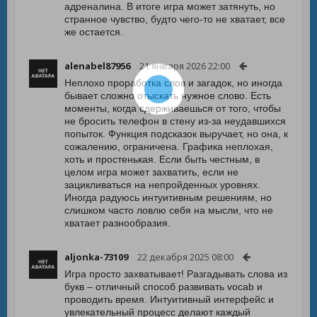
адреналина. В итоге игра может затянуть, но
странное чувство, будто чего-то не хватает, все
же остается.
alenabel87956
21 января 2026 22:00
Неплохо проработка слов и загадок, но иногда
бывает сложно отыскать нужное слово. Есть
моменты, когда сдерживаешься от того, чтобы
не бросить телефон в стену из-за неудавшихся
попыток. Функция подсказок выручает, но она, к
сожалению, ограничена. Графика неплохая,
хоть и простенькая. Если быть честным, в
целом игра может захватить, если не
зацикливаться на непройденных уровнях.
Иногда радуюсь интуитивным решениям, но
слишком часто ловлю себя на мысли, что не
хватает разнообразия.
aljonka-73109
22 декабря 2025 08:00
Игра просто захватывает! Разгадывать слова из
букв – отличный способ развивать vocab и
проводить время. Интуитивный интерфейс и
увлекательный процесс делают каждый