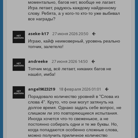
моментально, багов нет, вообще не лагает.
Игра летает, радуюсь каждому найденному
слову. Ребята, а у кого-то кто-то уже выбивал
все награды?
aseke-k17
27 июня 2026 20:50
Играю, кайф неимоверный, уровень реально
топчик, залетело!
andreeke
27 июня 2026 14:50
Топчик мод, всё летает, никаких багов не
нашёл, имба!
angel9023219
18 февраля 2026 01:01
Порадовало количество уровней в "Слова из
слова 4". Круто, что они могут затянуть на
долгое время. Однако задать себе вопрос, не
слишком ли это повторяющиеся испытания.
Иногда хочется что-то свеженькое, а не
постоянно собирать одни и те же буквы. Но,
когда попадаются особенно сложные слова,
можно получить приличное количество