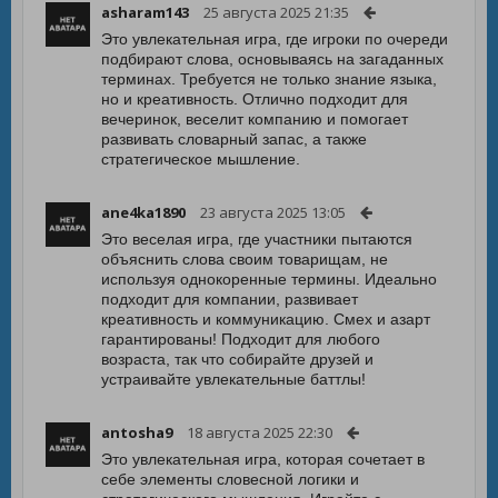
asharam143
25 августа 2025 21:35
Это увлекательная игра, где игроки по очереди
подбирают слова, основываясь на загаданных
терминах. Требуется не только знание языка,
но и креативность. Отлично подходит для
вечеринок, веселит компанию и помогает
развивать словарный запас, а также
стратегическое мышление.
ane4ka1890
23 августа 2025 13:05
Это веселая игра, где участники пытаются
объяснить слова своим товарищам, не
используя однокоренные термины. Идеально
подходит для компании, развивает
креативность и коммуникацию. Смех и азарт
гарантированы! Подходит для любого
возраста, так что собирайте друзей и
устраивайте увлекательные баттлы!
antosha9
18 августа 2025 22:30
Это увлекательная игра, которая сочетает в
себе элементы словесной логики и