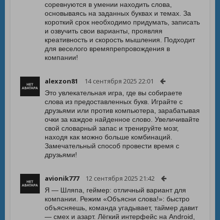
соревнуются в умении находить слова,
основываясь на заданных буквах и темах. За
короткий срок необходимо придумать, записать
и озвучить свои варианты, проявляя
креативность и скорость мышления. Подходит
для веселого времяпрепровождения в
компании!
alexzon81
14 сентября 2025 22:01
Это увлекательная игра, где вы собираете
слова из предоставленных букв. Играйте с
друзьями или против компьютера, зарабатывая
очки за каждое найденное слово. Увеличивайте
свой словарный запас и тренируйте мозг,
находя как можно больше комбинаций.
Замечательный способ провести время с
друзьями!
avionik777
12 сентября 2025 21:42
Я — Шляпа, геймер: отличный вариант для
компании. Режим «Объясни слова!»: быстро
объясняешь, команда угадывает, таймер давит
— смех и азарт. Лёгкий интерфейс на Android,