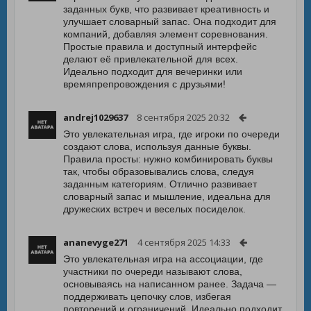
заданных букв, что развивает креативность и
улучшает словарный запас. Она подходит для
компаний, добавляя элемент соревнования.
Простые правила и доступный интерфейс
делают её привлекательной для всех.
Идеально подходит для вечеринки или
времяпрепровождения с друзьями!
andrej1029637
8 сентября 2025 20:32
Это увлекательная игра, где игроки по очереди
создают слова, используя данные буквы.
Правила просты: нужно комбинировать буквы
так, чтобы образовывались слова, следуя
заданным категориям. Отлично развивает
словарный запас и мышление, идеальна для
дружеских встреч и веселых посиделок.
ananevyge271
4 сентября 2025 14:33
Это увлекательная игра на ассоциации, где
участники по очереди называют слова,
основываясь на написанном ранее. Задача —
поддерживать цепочку слов, избегая
повторений и ограничений. Идеально подходит