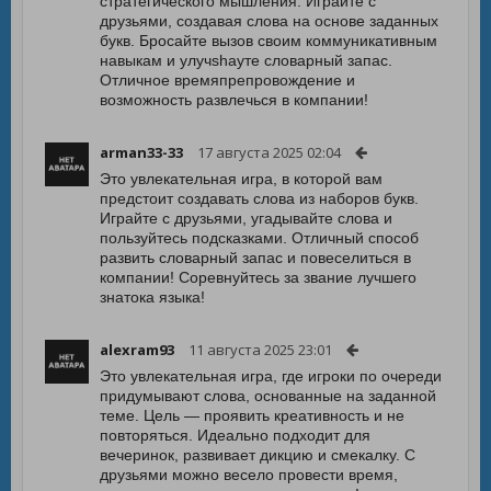
стратегического мышления. Играйте с
друзьями, создавая слова на основе заданных
букв. Бросайте вызов своим коммуникативным
навыкам и улучshayте словарный запас.
Отличное времяпрепровождение и
возможность развлечься в компании!
arman33-33
17 августа 2025 02:04
Это увлекательная игра, в которой вам
предстоит создавать слова из наборов букв.
Играйте с друзьями, угадывайте слова и
пользуйтесь подсказками. Отличный способ
развить словарный запас и повеселиться в
компании! Соревнуйтесь за звание лучшего
знатока языка!
alexram93
11 августа 2025 23:01
Это увлекательная игра, где игроки по очереди
придумывают слова, основанные на заданной
теме. Цель — проявить креативность и не
повторяться. Идеально подходит для
вечеринок, развивает дикцию и смекалку. С
друзьями можно весело провести время,