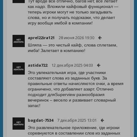
Тут вроде все отлично, багов нет, всё летает
как надо. Вложили кайфовый функционал —
теперь игроки могут не только загадывать
слова, но и получать подсказки, что делает
игру вообще имбой в компании!
aprel22ira121
28 июня 2026 19:30
Шляпа — это чистый кайф, слова сплетаем,
имба! Залетает в компанию!
astida722
12 декабря 2025 04:03
Это увлекательная игра, где участники
составляют слова из заданных букв. За
правильные ответы начисляются очки, а время
ограничено, что добавляет азарт. Отлично
подходит дляSuperview разнообразия
вечеринок – весело и развивает словарный
запас!
bagdat-7534
7 декабря 2025 13:01
Это развлекательное приложение, где игроки
соревнуются в составлении слов из заданных