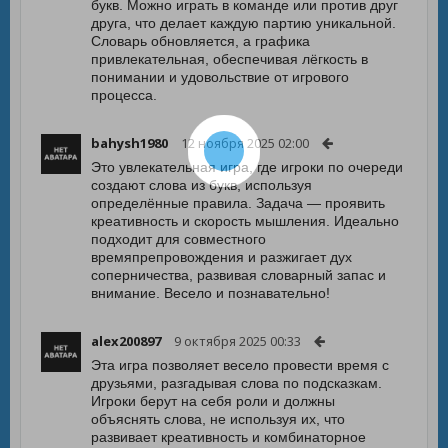
букв. Можно играть в команде или против друг
друга, что делает каждую партию уникальной.
Словарь обновляется, а графика
привлекательная, обеспечивая лёгкость в
понимании и удовольствие от игрового
процесса.
bahysh1980
12 ноября 2025 02:00
Это увлекательная игра, где игроки по очереди
создают слова из букв, используя
определённые правила. Задача — проявить
креативность и скорость мышления. Идеально
подходит для совместного
времяпрепровождения и разжигает дух
соперничества, развивая словарный запас и
внимание. Весело и познавательно!
alex200897
9 октября 2025 00:33
Эта игра позволяет весело провести время с
друзьями, разгадывая слова по подсказкам.
Игроки берут на себя роли и должны
объяснять слова, не используя их, что
развивает креативность и комбинаторное