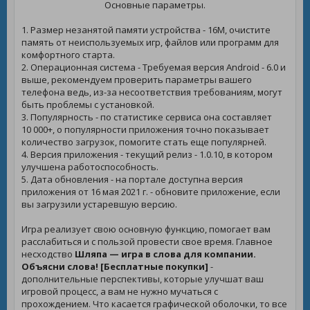
Основные параметры.
1. Размер незанятой памяти устройства - 16M, очистите
память от неиспользуемых игр, файлов или программ для
комфортного старта.
2. Операционная система - Требуемая версия Android - 6.0 и
выше, рекомендуем проверить параметры вашего
телефона ведь, из-за несоответствия требованиям, могут
быть проблемы с установкой.
3. Популярность - по статистике сервиса она составляет
10 000+, о популярности приложения точно показывает
количество загрузок, помогите стать еще популярней.
4. Версия приложения - текущий релиз - 1.0.10, в котором
улучшена работоспособность.
5. Дата обновления - на портале доступна версия
приложения от 16 мая 2021 г. - обновите приложение, если
вы загрузили устаревшую версию.
Игра реализует свою основную функцию, помогает вам
расслабиться и с пользой провести свое время. Главное
несходство
Шляпа — игра в слова для компании.
Объясни слова! [Бесплатные покупки]
-
дополнительные перспективы, которые улучшат ваш
игровой процесс, а вам не нужно мучаться с
прохождением. Что касается графической оболочки, то все