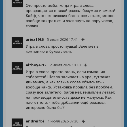
Это просто имба, когда игра в слова
превращается в такой развал безумия и смеха!
Кайф, что нет никаких багов, все летает, можно
вообще заиграться и залипнуть на пару часов,
топчик.
ariez1986
5 июля 2026 17:41
Игра в слова просто пушка! Залетает в
компанию и буквы летят.
altboy4312
2 июля 2026 10:10
Игра в слова просто огонь, если компания
соберется! Шляпа залипает на ура, тут такая
динамика, а как всякие слова объяснять -
вообще кайф. Установка прошла без проблем,
сразу всё залетело, багов нет, геймплей летает,
на производительность даже не жалуюсь. Как
насчет того, чтобы добавили ещё режимы,
интересно было бы?
andreifbi
1 июля 2026 07:30