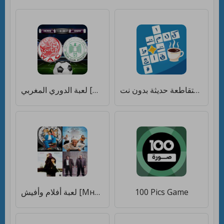
كلمات متقاطعة حديثة بدون نت [Мод меню]
لعبة الدوري المغربي [Много монет]
لعبة أفلام وأفيش [Много монет]
100 Pics Game