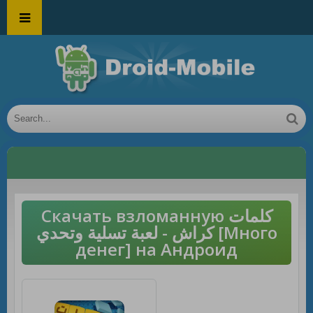
Скачать взломанную كلمات
كراش - لعبة تسلية وتحدي [Много
денег] на Андроид