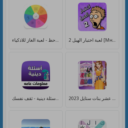
لعبة اختبار الهبل 2‎ [Много монет]
ضربة حظ - لعبة الغاز للاذكياء [Много денег]
لعبة تلبيس عشر بنات ستايل 2023 [Мод меню]
لعبة اسئلة دينية - ثقف نفسك [Много денег]