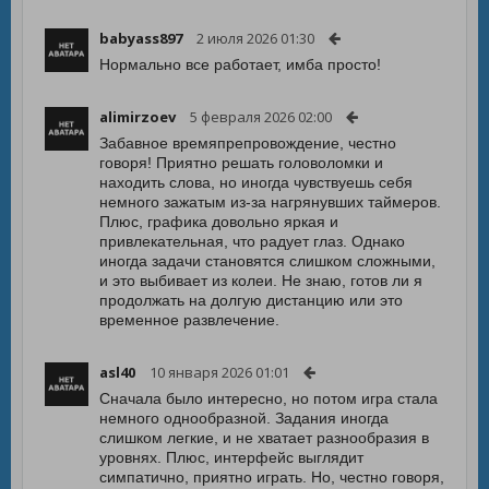
babyass897
2 июля 2026 01:30
Нормально все работает, имба просто!
alimirzoev
5 февраля 2026 02:00
Забавное времяпрепровождение, честно
говоря! Приятно решать головоломки и
находить слова, но иногда чувствуешь себя
немного зажатым из-за нагрянувших таймеров.
Плюс, графика довольно яркая и
привлекательная, что радует глаз. Однако
иногда задачи становятся слишком сложными,
и это выбивает из колеи. Не знаю, готов ли я
продолжать на долгую дистанцию или это
временное развлечение.
asl40
10 января 2026 01:01
Сначала было интересно, но потом игра стала
немного однообразной. Задания иногда
слишком легкие, и не хватает разнообразия в
уровнях. Плюс, интерфейс выглядит
симпатично, приятно играть. Но, честно говоря,