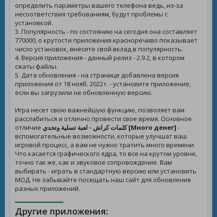
определить параметры вашего телефона ведь, из-за
несоответствия требованиям, будут проблемы с
установкой.
3. Популярность - по состоянию на сегодня она составляет
770000, о крутости приложения красноречиво показывает
число установок, внесите свой вклад в популярность.
4. Версия приложения - данный релиз - 2.9.2, в котором
сжаты файлы.
5. Дата обновления - на странице добавлена версия
приложения от 18 нояб. 2022 г. - установите приложение,
если вы загрузили не обновленную версию.
Игра несет свою важнейшую функцию, позволяет вам
расслабиться и отлично провести свое время. Основное
отличие
كلمات كراش - لعبة تسلية وتحدي [Много денег]
-
вспомогательные возможности, которые улучшат ваш
игровой процесс, а вам не нужно тратить много времени.
Что касается графического ядра, то все на крутом уровне,
точно так же, как и звуковое сопровождение. Вам
выбирать - играть в стандартную версию или установить
МОД. Не забывайте посещать наш сайт для обновления
разных приложений.
Другие приложения: