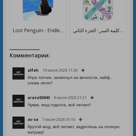
Lost Penguin - Endless Journey [Много денег]
لعبة كلمة السر : الجزء الثاني [Много денег]
Комментарии:
alfah
19 июля 2026 11:30
Игра топчик, залипнул на вечности, кайф,
слова летят!
araza92943
9 июля 2026 21:21
Чувак, мод годнота, всё летает!
as-sa
7 июля 2026 01:10
Крутой мод, всё летает, задротишь на полную
катушку!