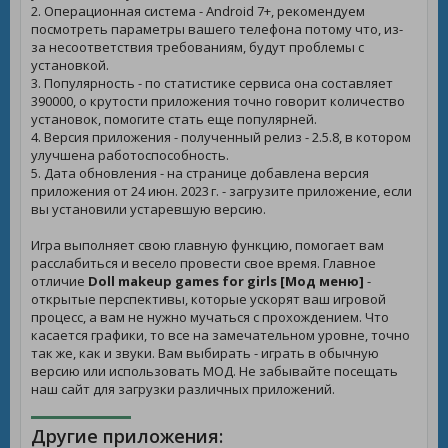
2. Операционная система - Android 7+, рекомендуем
посмотреть параметры вашего телефона потому что, из-
за несоответствия требованиям, будут проблемы с
установкой.
3. Популярность - по статистике сервиса она составляет
390000, о крутости приложения точно говорит количество
установок, помогите стать еще популярней.
4. Версия приложения - полученный релиз - 2.5.8, в котором
улучшена работоспособность.
5. Дата обновления - на странице добавлена версия
приложения от 24 июн. 2023 г. - загрузите приложение, если
вы установили устаревшую версию.
Игра выполняет свою главную функцию, помогает вам
расслабиться и весело провести свое время. Главное
отличие
Doll makeup games for girls [Мод меню]
-
открытые перспективы, которые ускорят ваш игровой
процесс, а вам не нужно мучаться с прохождением. Что
касается графики, то все на замечательном уровне, точно
так же, как и звуки. Вам выбирать - играть в обычную
версию или использовать МОД. Не забывайте посещать
наш сайт для загрузки различных приложений.
Другие приложения: