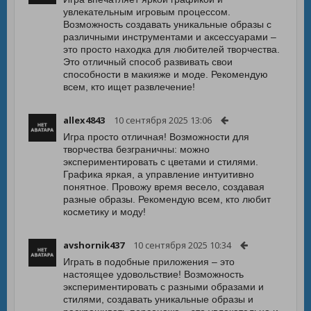
увлекательным игровым процессом.
Возможность создавать уникальные образы с
различными инструментами и аксессуарами –
это просто находка для любителей творчества.
Это отличный способ развивать свои
способности в макияже и моде. Рекомендую
всем, кто ищет развлечение!
allex4843
10 сентября 2025 13:06
Игра просто отличная! Возможности для
творчества безграничны: можно
экспериментировать с цветами и стилями.
Графика яркая, а управление интуитивно
понятное. Провожу время весело, создавая
разные образы. Рекомендую всем, кто любит
косметику и моду!
avshornik437
10 сентября 2025 10:34
Играть в подобные приложения – это
настоящее удовольствие! Возможность
экспериментировать с разными образами и
стилями, создавать уникальные образы и