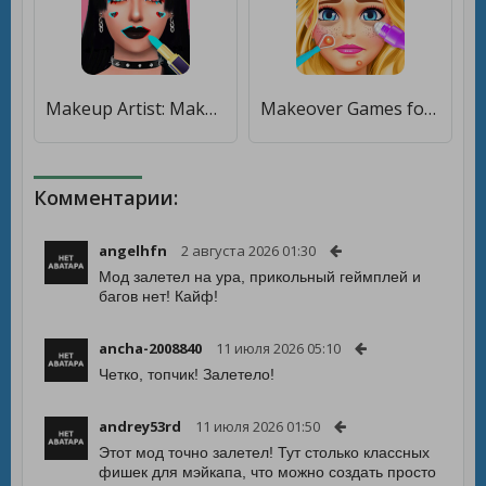
Makeup Artist: Makeup Games, Fashion Stylist [Много монет]
Makeover Games for Girls: Makeup Artist Salon Day [Много монет]
Комментарии:
angelhfn
2 августа 2026 01:30
Мод залетел на ура, прикольный геймплей и
багов нет! Кайф!
ancha-2008840
11 июля 2026 05:10
Четко, топчик! Залетело!
andrey53rd
11 июля 2026 01:50
Этот мод точно залетел! Тут столько классных
фишек для мэйкапа, что можно создать просто