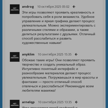
androg
10 октября 2025 05:02
Эти игры позволяют проявить креативность и
попробовать себя в роли визажиста. Удобное
управление и яркая графика делают процесс
увлекательным. Можно экспериментировать с
различными стилями и образами, а также
делиться результатами с друзьями. Отличный
способ расслабиться и развить
художественные навыки!
anyklim
10 сентября 2025 15:35
Обожаю такие игры! Они позволяют проявить
творчество и создать уникальный образ.
Интуитивно понятный интерфейс и
разнообразие материалов делают процесс
увлекательным. Погружаешься в мир красоты и
фантазии — просто отличный способ
отвлечься и расслабиться! Рекомендую всем
любителям макияжа!
arnelqp
10 сентября 2025 13:35
Игра впечатляет яркой графикой и