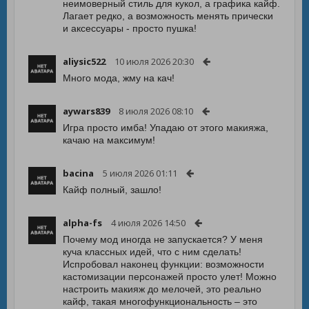
неимоверный стиль для кукол, а графика кайф.
Лагает редко, а возможность менять прически
и аксессуары - просто пушка!
aliysic522
10 июля 2026 20:30
Много мода, жму на кач!
aywars839
8 июля 2026 08:10
Игра просто имба! Упадаю от этого макияжа,
качаю на максимум!
bacina
5 июля 2026 01:11
Кайф полный, зашло!
alpha-fs
4 июля 2026 14:50
Почему мод иногда не запускается? У меня
куча классных идей, что с ним сделать!
Испробовал наконец функции: возможности
кастомизации персонажей просто улет! Можно
настроить макияж до мелочей, это реально
кайф, такая многофункциональность – это