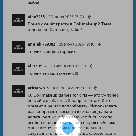
имба!
alex3255
30 июня 2026 05:20
Почему сечёт краску в Doll makeup? Тема
годная, но багов нет, кайф!
anelek--89382
29 июня 2026 19:40
Топчик, кайфово красить!
alina-m-2
29 июня 2026 05:30
Топчик темка, залетело!!!
arina62819
4 апреля 2026 21:00
О, Doll makeup games for girls — это уж точно
не мой излюбленный жанр, но в какой-то
момент я решил попробовать. Использовать
разнообразные косметические средства и
делать разные образы может быть весело,
особенно если вам нравятся куклы. Однако,
мне кажется, что интерфейс немного
запутанный, из-за чего иногда сложно найти