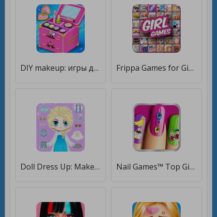
DIY makeup: игры для девочек [Бесплатные покупки]
Frippa Games for Girls [Мод меню]
Doll Dress Up: Makeup Games [Много монет]
Nail Games™ Top Girls Makeup and Makeover Salon [Полная версия]