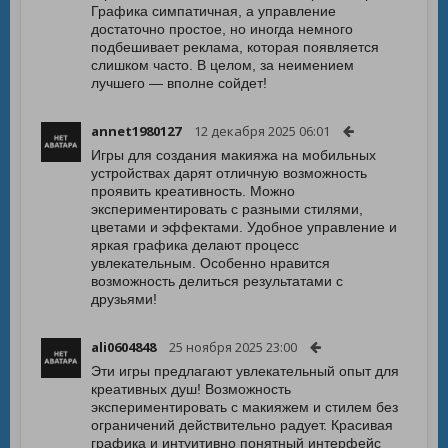
Графика симпатичная, а управление
достаточно простое, но иногда немного
подбешивает реклама, которая появляется
слишком часто. В целом, за неимением
лучшего — вполне сойдет!
annet1980127
12 декабря 2025 06:01
Игры для создания макияжа на мобильных
устройствах дарят отличную возможность
проявить креативность. Можно
экспериментировать с разными стилями,
цветами и эффектами. Удобное управление и
яркая графика делают процесс
увлекательным. Особенно нравится
возможность делиться результатами с
друзьями!
ali0604848
25 ноября 2025 23:00
Эти игры предлагают увлекательный опыт для
креативных душ! Возможность
экспериментировать с макияжем и стилем без
ограничений действительно радует. Красивая
графика и интуитивно понятный интерфейс