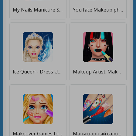
My Nails Manicure Spa Salon [Premium]
You face Makeup photo editor [Unlocked]
Ice Queen - Dress Up & Makeup [Полная версия]
Makeup Artist: Makeup Games, Fashion Stylist [Много монет]
Makeover Games for Girls: Makeup Artist Salon Day [Много монет]
Маникюрный салон nail art - игры для девочек [Мод меню]