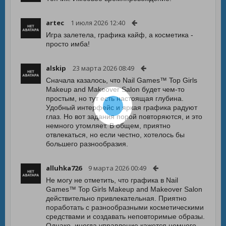
artec
1 июля 2026 12:40
Игра залетела, графика кайф, а косметика -
просто имба!
alskip
23 марта 2026 08:49
Сначала казалось, что Nail Games™ Top Girls
Makeup and Makeover Salon будет чем-то
простым, но тут есть настоящая глубина.
Удобный интерфейс и яркая графика радуют
глаз. Но вот задания порой повторяются, и это
немного утомляет. В общем, приятно
отвлекаться, но если честно, хотелось бы
большего разнообразия.
alluhka726
9 марта 2026 00:49
Не могу не отметить, что графика в Nail
Games™ Top Girls Makeup and Makeover Salon
действительно привлекательная. Приятно
поработать с разнообразными косметическими
средствами и создавать неповторимые образы.
Однако, иногда управление кажется немного