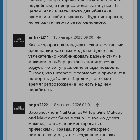
неудобным, и процесс может затянуться. В
целом, если ищете что-то для убивания
времени и любите красоту—будет интересно,
но не ждите чего-то революционного.
anka-2211
18 января 2026 09:00
Как же здорово выкладывать свои креативные
идеи на виртуальных моделях! Довольно
увлекательно комбинировать разные стили и
макияжи, а выбор цветовых палитр всегда
радует. Но вот управление иногда подводит.
Бывает, что интерфейс тормозит, и приходится
повторять действия. В целом, неплохое
времяпрепровождение, но есть над чем
поработать.
anga2222
18 января 2026 01:01
Забавно, что в Nail Games™ Top Girls Makeup
and Makeover Salon можно не только делать
макияж, но и экспериментировать с
прическами. Правда, порой интерфейс
немного запутан, и не всегда понятно, как