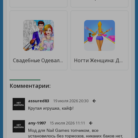
Свадебные Одевалки Раскраски [Мод меню]
Ногти Женщина: Девушки длинные гонки - Nail Woman [Бесплатные покупки]
Комментарии:
assured83
19 июля 2026 20:30
Крутая игрушка, кайф!
any-1997
15 июля 2026 11:11
Мод для Nail Games топчиком, все
установилось без тормозов, никаких баков нет,