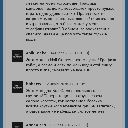
летает на моём устройстве. Графика
кайфовая, выделка персонажей просто пушка,
играть одно удовольствие. Правда, как-то
встрял момент, когда пытался выйти из салона
и игра зависла, это бывает или у меня
телефчик глючит? В общем, за впечатления
спасибо, давай еще бомбить такие годные
моды!
aniki-neko
14 июля 2026 13:20
Этот мод на Nail Games просто пушка! Графика
кайф, а возможности по макияжу и стайлингу
просто имба, залетело на все 100.
babaew
12 июля 2026 09:10
Этот мод для Nail Games реально завез
крутость! Теперь тащишь вокруг в своем
салоне красоты, как настоящая боссиха –
всякие крутые косметические фишки залетели,
а багов даже не наблюдается, всё летает!
armenia19
10 июля 2026 17:30