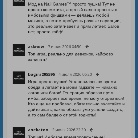
Мод на Nail Games™ просто пушка! Тут не
просто косметика, а целый салон красоты с
имбовыми фишками — делаешь любой
макияж, а потом пробуешь разные вариации,
это реально затягивает и прям летает. Багов
нет, просто кайф!
asknow
7 июля 2026 04:50
Топ игра, реально для девчонок, кайфово
залипать!
bagira205596
4 июля 2026 06:20
Игра просто пушка! Установилась во время
обеда и летает на моем гаджете — никаких
лагов или багов! Генерация образов прям
имба, забирает все время, не могу оторваться!
Кто еще не пробовал, обязательно залетайте и
дайте знать, какие образы уже успели создать,
а то сам балдею от этой годноты!
anekaton
3 июля 2026 22:30
Топчик! Имбовое времяпровождение!