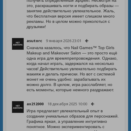
получить определенный эффект. Несмотря на
это, раскрашивать ногти и подбирать образы —
занятие действительно увлекательное. Жаль,
что бесплатная версия имеет слишком много
рекламы. Но в целом можно приколоться с
друзьями!
asutorc
9 января 2026 23:01
Сначала казалось, что Nail Games™ Top Girls
Makeup and Makeover Salon — это просто ещё
одна игра для времяпрепровождения. Однако,
когда начал играть, задержался на несколько
часов! Действительно увлекательно подбирать
макияж и делать прически. Но вот с системой
монет не очень удобно: зарабатывать их
можно долго. В целом, игра расслабляет, но
есть моменты, которые немного раздражают.
ax212000
18 декабря 2025 10:00
Игра предлагает увлекательный опыт в
создании уникальных образов для персонажей.
Графика яркая, а управление интуитивно
понятное. Можно экспериментировать с