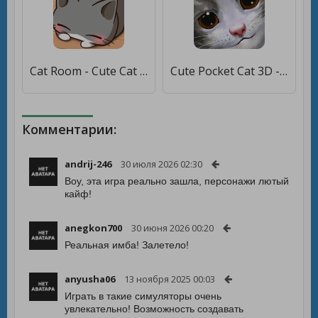
Cat Room - Cute Cat Games [Много денег]
Cute Pocket Cat 3D - Part 2 [Мод меню]
Комментарии:
andrij-246
30 июля 2026 02:30
Воу, эта игра реально зашла, персонажи лютый
кайф!
anegkon700
30 июня 2026 00:20
Реальная имба! Залетело!
anyusha06
13 ноября 2025 00:03
Играть в такие симуляторы очень
увлекательно! Возможность создавать