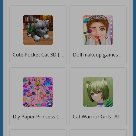
Cute Pocket Cat 3D [Бесплатные покупки]
Doll makeup games for girls [Мод меню]
Diy Paper Princess Cute Dolls [Мод меню]
Cat Warrior Girls : Afk Idle [Мод меню]