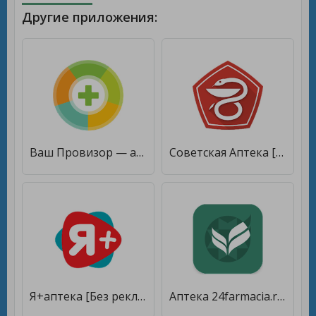
Другие приложения:
Ваш Провизор — аптека и сканер [Unlocked]
Советская Аптека [Полная версия]
Я+аптека [Без рекламы]
Аптека 24farmacia.ru [Unlocked]