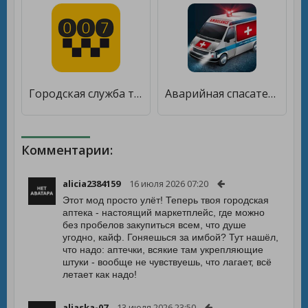
Городская служба такси 007 [Unlocked]
Аварийная спасательная городская скорая помощь [Premium]
Комментарии:
alicia2384159
16 июля 2026 07:20
Этот мод просто улёт! Теперь твоя городская
аптека - настоящий маркетплейс, где можно
без пробелов закупиться всем, что душе
угодно, кайф. Гоняешься за имбой? Тут нашёл,
что надо: аптечки, всякие там укрепляющие
штуки - вообще не чувствуешь, что лагает, всё
летает как надо!
aljaska-07
13 июля 2026 23:50