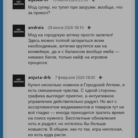
Мод супер, но тупит при загрузке, вообще, что
за прикол?
andreis
28 июня 2026 18:10
Мод на городскую аптеку просто залетел!
Здесь можно толпой затариться всем
необходимым, аптечки крутятся как на
конвейере, да и с балансом вообще имба —
никаких багов, только кайф на игровом
процессе.
anjuta-drb
7 февраля 2026 18:00
Купил несколько новинок в Городской Аптеке, и
есть смешанные чувства. С одной стороны,
графика выглядит приятно, а интуитивное
управление действительно радует. Но вот с
ассортиментом медикаментов и товаров тут не
всё гладко — иногда приходится тратить время
на поиск нужного. Бесплатные обновления
хоть и радуют, но хотелось бы больше
новшеств. В общем, как-то так, игра неплохая,
но есть куда расти.