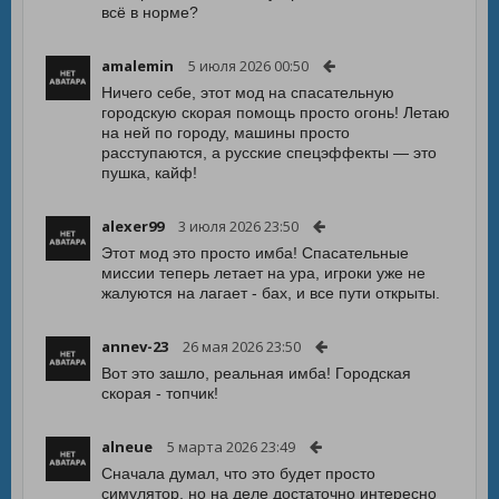
всё в норме?
amalemin
5 июля 2026 00:50
Ничего себе, этот мод на спасательную
городскую скорая помощь просто огонь! Летаю
на ней по городу, машины просто
расступаются, а русские спецэффекты — это
пушка, кайф!
alexer99
3 июля 2026 23:50
Этот мод это просто имба! Спасательные
миссии теперь летает на ура, игроки уже не
жалуются на лагает - бах, и все пути открыты.
annev-23
26 мая 2026 23:50
Вот это зашло, реальная имба! Городская
скорая - топчик!
alneue
5 марта 2026 23:49
Сначала думал, что это будет просто
симулятор, но на деле достаточно интересно