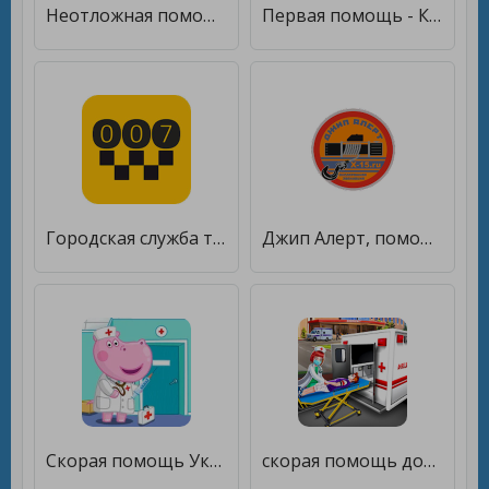
Неотложная помощь [Unlocked]
Первая помощь - Карманный доктор (базовая версия) [Без рекламы]
Городская служба такси 007 [Unlocked]
Джип Алерт, помощь на дороге [Полная версия]
Скорая помощь Уколы и прививки [Много монет]
скорая помощь доктор больница [Мод меню]