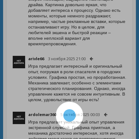
драйва. Картинка довольно яркая, что
добавляет интереса к процессу. Однако есть
моменты, которые немного раздражают,
например, частые рекламные вставки, которые
останавливают игру. Но в целом, для
любителей экшена и быстрой реакции –
вполне неплохой вариант для
времяпрепровождения.
arivle66
3 ноября 2025 21:00
Игра предлагает интересный и оригинальный
опыт, погружая в роли спасателя в городских
условиях. Графика простая, но проработанная.
Механика завлекает, особенно с элементами
стратегического планирования. Однако, иногда
управление кажется не совсем интуитивным. В
целом, удовольствие от игры есть!
ardolemar360
5 октября 2025 00:03
Игра предлагает уникальный опыт управления
экстренной службой. Графика приятная, а
механика достаточно интересная, хотя иногда
действия могут казаться повторяющимися.