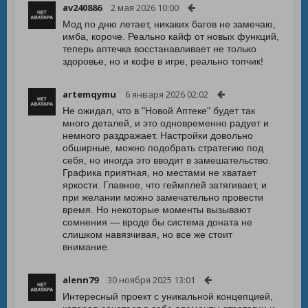
av240886
2 мая 2026 10:00
Мод по дню летает, никаких багов не замечаю,
имба, короче. Реально кайф от новых функций,
теперь аптечка восстанавливает не только
здоровье, но и кофе в игре, реально топчик!
artemqymu
6 января 2026 02:02
Не ожидал, что в "Новой Аптеке" будет так
много деталей, и это одновременно радует и
немного раздражает. Настройки довольно
обширные, можно подобрать стратегию под
себя, но иногда это вводит в замешательство.
Графика приятная, но местами не хватает
яркости. Главное, что геймплей затягивает, и
при желании можно замечательно провести
время. Но некоторые моменты вызывают
сомнения — вроде бы система доната не
слишком навязчивая, но все же стоит
внимание.
alenn79
30 ноября 2025 13:01
Интересный проект с уникальной концепцией,