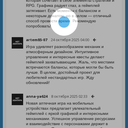
которая сочетает в себе элементы стратегии и
RPG. Графика радует глаз, а геймплей
затягивает. Есть моменты с балансом и
некоторым донатом, но в целом — отличный
способ провести время. Рекомендую
попробовать!
artem85-07
24 октября 2025 04:00
Игра удивляет разнообразием механик и
атмосферным дизайном. Интуитивное
управление и интересные квесты делают
геймплей захватывающим. Жаль, что местами
встречаются балансы, которые могли бы быть
лучше. В целом, достойный проект для
любителей нестандартных игр. Жду
обновлений!
anna-ya624
8 октября 2025 02:33
Новая аптечная игра на мобильных
устройствах предлагает увлекательный
геймплей с яркой графикой и интересными
механиками. Успешное управление ресурсами
и взаимодействие с персонажами держит в