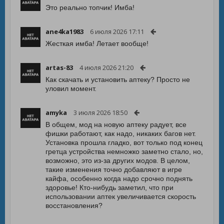
Это реально топчик! Имба!
ane4ka1983
6 июля 2026 17:11
Жесткая имба! Летает вообще!
artas-83
4 июля 2026 21:20
Как скачать и установить аптеку? Просто не
уловил момент.
amyka
3 июля 2026 18:50
В общем, мод на новую аптеку радует, все
фишки работают, как надо, никаких багов нет.
Установка прошла гладко, вот только под конец
гретца устройства немножко заметно стало, но,
возможно, это из-за других модов. В целом,
такие изменения точно добавляют в игре
кайфа, особенно когда надо срочно поднять
здоровье! Кто-нибудь заметил, что при
использовании аптек увеличивается скорость
восстановления?