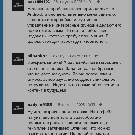
azat080192
26 августа 2025 14:01
Недавно попробовал новое приложение на
Android, и оно действительно меня удивило.
Простота интерфейса, интуитивное
управление и интересные функции делают его
привлекательным. Но есть и небольшие
недочёты, которые требуют внимания. В
целом, стоящий проект для любителей.
alihankbr
18 августа 2025 21:03
Интересная игра! В ней необычная механика и
стильная графика. Задания разнообразные,
что не дает заскучать. Яркие персонажи и
атмосферное звучание создают уникальное
погружение. Надеюсь на новые обновления и
контент в будущем!
badykoff655
18 августа 2025 13:33
Ну что, потрясающая находка! Интерфейс
интуитивно понятен, а разнообразие
предметов радует. Графика на высоте, а
геймплей затягивает. Отлично, что можно
развивать стратегии. Но порой не хватает