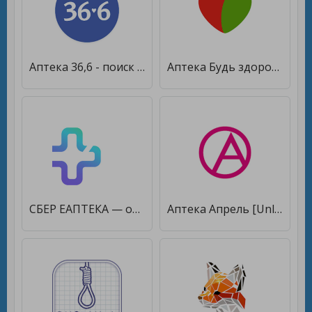
Аптека 36,6 - поиск и заказ лекарств онлайн [Без рекламы]
Аптека Будь здоров! [Полная версия]
СБЕР ЕАПТЕКА — онлайн аптека [Без рекламы]
Аптека Апрель [Unlocked]