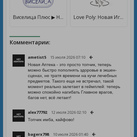
Виселица Плюс ▶ Новая версия словесной игры [Много монет]
Love Poly: Новая Игра Пазл [Мод меню]
Комментарии:
ametist5
15 июля 2026 07:10
Новая Аптека - это просто топчик, теперь
можно быстро пополнять здоровье в экшен-
сценах, не тратя времени на кучи лечебных
предметов. Такого еще не встречал, такой
момент реально залетает в геймплей: теперь
можно спокойно нагибать Главное врагов,
багов нет, всё летает!
alex77792
12 июля 2026 02:10
Топчик имба, кайфово!
bagerx798
10 июля 2026 01:40