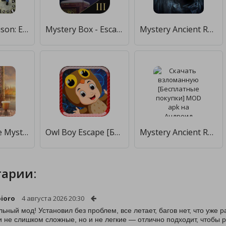
Grand Jail Prison: Escape Game [Бесплатные покупки]
Mystery Box - Escape The Room [Мод меню]
Mystery Ancient Ruins Escape [Много денег]
Room Escape Mystery Quest [Мод меню]
Owl Boy Escape [Бесплатные покупки]
Mystery Ancient Ruins Escape [Бесплатные покупки]
арии:
ioro
4 августа 2026 20:30
ьный мод! Установил без проблем, все летает, багов нет, что уже 
и не слишком сложные, но и не легкие — отлично подходит, чтобы ра