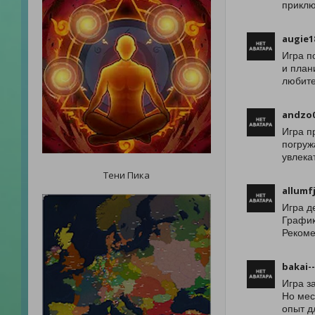
приклю
augie1
Игра п
и план
любите
andzo0
Игра п
погруж
увлека
Тени Пика
allumf
Игра д
График
Рекоме
bakai-
Игра з
Но мес
опыт д