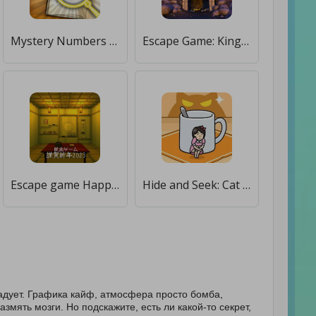
Mystery Numbers 2 [Бесплатные покупки]
Escape Game: King Of Mystery [Бесплатные покупки]
Escape game HappyNewYear 2023 [Бесплатные покупки]
Hide and Seek: Cat Escape! [Бесплатные покупки]
радует. Графика кайф, атмосфера просто бомба,
змять мозги. Но подскажите, есть ли какой-то секрет,