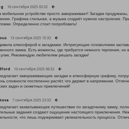
-g
16 сентября 2025 03:32
а мобильном устройстве просто завораживает! Загадки продуманы,
ении. Графика стильная, а музыка создаёт нужное настроение. Пр
ломки. Определенно стоит попробовать!
ous
13 сентября 2025 15:33
дивила атмосферой и загадками. Интригующие головоломки застав
венного замка. Есть моменты, где требуется немного терпения, но 
 улик. Рекомендую любителям решать загадки!
dford
10 сентября 2025 06:32
редлагает завораживающие загадки и атмосферную графику, погру
ень сложности постепенно растёт, что держит в напряжении. Отли
ских задач и сюжетных приключений!
kova
7 сентября 2025 23:33
редлагает захватывающее путешествие по загадочному замку, пол
тельные задания создают ощущение настоящего приключения. Нек
ельности, что лишь подчеркивает увлекательность процесса. Отли