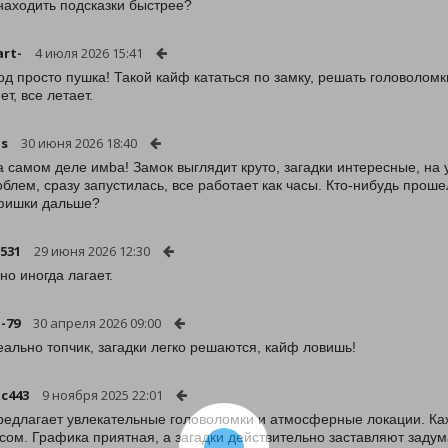
находить подсказки быстрее?
rt-
4 июля 2026 15:41
од просто пушка! Такой кайф кататься по замку, решать головолом
ет, все летает.
us
30 июня 2026 18:40
а самом деле имba! Замок выглядит круто, загадки интересные, на 
облем, сразу запустилась, все работает как часы. Кто-нибудь прош
фишки дальше?
-531
29 июня 2026 12:30
но иногда лагает.
-79
30 апреля 2026 09:00
еально топчик, загадки легко решаются, кайф ловишь!
xc443
9 ноября 2025 22:01
редлагает увлекательные головоломки и атмосферные локации. Ка
сом. Графика приятная, а загадки действительно заставляют зад