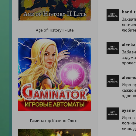
bandit
Захват
логиче
Age of History II - Lite
любите
alenka
Забавн
задума
провес
alexm
Игра п
каждой
адрена
ayana-
Игра в
Гаминатор Казино Слоты
логиче
лишь д