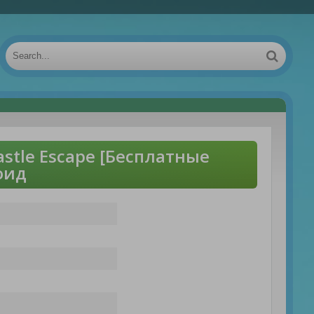
astle Escape [Бесплатные
оид