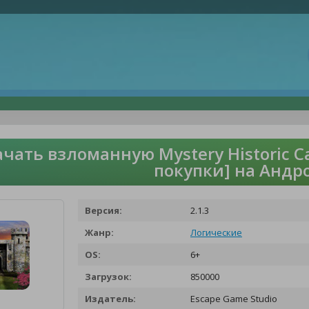
ачать взломанную Mystery Historic C
покупки] на Андр
Версия:
2.1.3
Жанр:
Логические
OS:
6+
Загрузок:
850000
Издатель:
Escape Game Studio