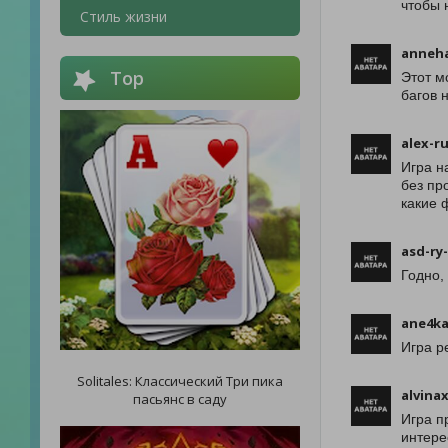
чтобы 
Стиль жизни
anneha
Top
Этот м
багов н
alex-r
Игра н
без пр
какие 
asd-ry
Годно, 
ane4ka
Игра р
Solitales: Классический Три пика
alvina
пасьянс в саду
Игра п
интере