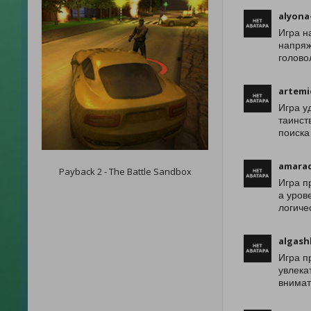
alyona
Игра н
напряж
голово
artemi
Игра у
таинст
поиска
amara
Payback 2 - The Battle Sandbox
Игра п
а уров
логиче
algash
Игра п
увлека
внимат