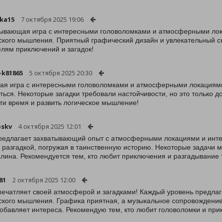
ka15
7 октября 2025 19:06
ывающая игра с интересными головоломками и атмосферными лока
ского мышления. Приятный графический дизайн и увлекательный 
лям приключений и загадок!
-k81865
5 октября 2025 20:30
ая игра с интересными головоломками и атмосферными локациями
ться. Некоторые загадки требовали настойчивости, но это только д
ти время и развить логическое мышление!
oskv
4 октября 2025 12:01
редлагает захватывающий опыт с атмосферными локациями и инте
 разгадкой, погружая в таинственную историю. Некоторые задачи м
лина. Рекомендуется тем, кто любит приключения и разгадывание 
81
2 октября 2025 12:00
печатляет своей атмосферой и загадками! Каждый уровень предлаг
ского мышления. Графика приятная, а музыкальное сопровождение 
обавляет интереса. Рекомендую тем, кто любит головоломки и при