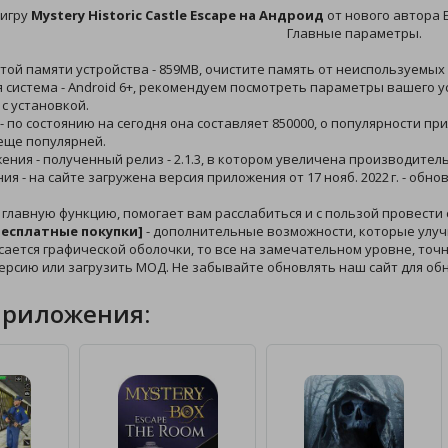
 игру
Mystery Historic Castle Escape на Андроид
от нового автора E
Главные параметры.
той памяти устройства - 859MB, очистите память от неиспользуемых 
 система - Android 6+, рекомендуем посмотреть параметры вашего ус
с установкой.
 - по состоянию на сегодня она составляет 850000, о популярности 
еще популярней.
жения - полученный релиз - 2.1.3, в котором увеличена производител
ния - на сайте загружена версия приложения от 17 нояб. 2022 г. - об
 главную функцию, помогает вам расслабиться и с пользой провести
[Бесплатные покупки]
- дополнительные возможности, которые улучш
сается графической оболочки, то все на замечательном уровне, точно
ерсию или загрузить МОД. Не забывайте обновлять наш сайт для об
приложения: