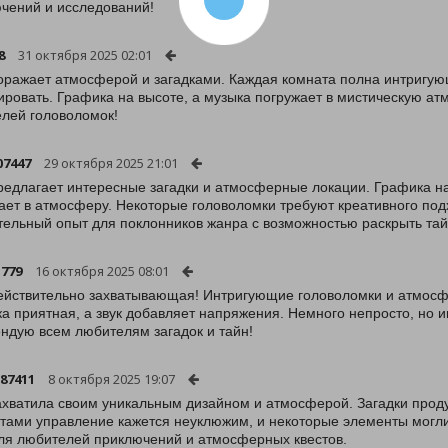
чений и исследований!
8
31 октября 2025 02:01
оражает атмосферой и загадками. Каждая комната полна интригую
ировать. Графика на высоте, а музыка погружает в мистическую 
лей головоломок!
7447
29 октября 2025 21:01
редлагает интересные загадки и атмосферные локации. Графика н
ает в атмосферу. Некоторые головоломки требуют креативного подх
тельный опыт для поклонников жанра с возможностью раскрыть тай
j779
16 октября 2025 08:01
ействительно захватывающая! Интригующие головоломки и атмосф
а приятная, а звук добавляет напряжения. Немного непросто, но и
ндую всем любителям загадок и тайн!
-87411
8 октября 2025 19:07
ахватила своим уникальным дизайном и атмосферой. Загадки проду
тами управление кажется неуклюжим, и некоторые элементы могли
ля любителей приключений и атмосферных квестов.