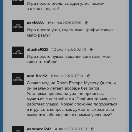
Игра просто огонь, загадки улёт, часами
залипаю, пушка!
axel8888
16 июля 2026 02:20
Игра просто угар, гадам взял, график топчик,
кайф рвать!
aluska0525
12 июля 2026 02:40
Игра просто пушка, задания залетают, мозг
кипит от кайфа!
andiho198
8 июля 2026 07:30
Скачал мод на Room Escape Mystery Quest, и
он реально летает, вообще без багов.
Установка прошла на ура, не пришлось
мучиться с настройками. Графика топчик, все
работает гладко, можно спокойно погружаться
в игру. Есть вопрос: как думаете, сможете ли
выпустить обновление с новыми уровнями?
axonardi242
4 июля 2026 09:30