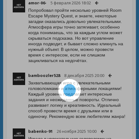
amor-06-
5 февраля 2026 18:02
Попробовал пройти несколько уровней Room
Escape Mystery Quest, и знаете, некоторые
загадки оказались довольно увлекательными.
Атмосфера игры точно затягивает, особенно
когда понимаешь, что за каждым углом может
скрываться подсказка. Но вот управление
иногда подводит, и бывает сложно кликнуть на
нужный объект. В целом, можно провести
время с интересом, если не слишком
зацикливаться на недочётах.
bamboozler528
8 декабря 2025 20:00
Захватывающая игра с увлекательными
головоломками и атмосферными локациями!
Каждый уровень предлагает интересные
задания и неожиданные повороты. Отлично
развивает логику и креативность. Идеальный
способ провести время с друзьями или в
одиночку. Рекомендую всем любителям жанра!
babenko-91
26 ноября 2025 10:00
Играла в увлекательную головоломку на