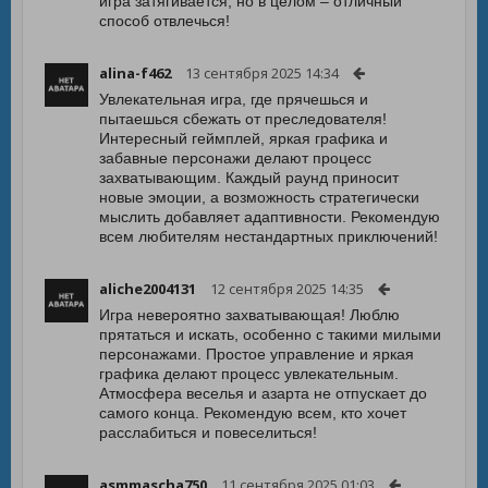
игра затягивается, но в целом – отличный
способ отвлечься!
alina-f462
13 сентября 2025 14:34
Увлекательная игра, где прячешься и
пытаешься сбежать от преследователя!
Интересный геймплей, яркая графика и
забавные персонажи делают процесс
захватывающим. Каждый раунд приносит
новые эмоции, а возможность стратегически
мыслить добавляет адаптивности. Рекомендую
всем любителям нестандартных приключений!
aliche2004131
12 сентября 2025 14:35
Игра невероятно захватывающая! Люблю
прятаться и искать, особенно с такими милыми
персонажами. Простое управление и яркая
графика делают процесс увлекательным.
Атмосфера веселья и азарта не отпускает до
самого конца. Рекомендую всем, кто хочет
расслабиться и повеселиться!
asmmascha750
11 сентября 2025 01:03