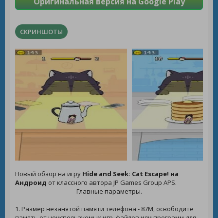
Оригинальная версия на Google Play
СКРИНШОТЫ
Новый обзор на игру
Hide and Seek: Cat Escape! на
Андроид
от классного автора JP Games Group APS.
Главные параметры.
1. Размер незанятой памяти телефона - 87M, освободите
память от неиспользуемых игр, файлов или программ для