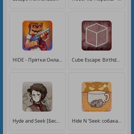
HIDE - Прятки Онлайн! [Бесплатные покупки]
Cube Escape: Birthday [Бесплатные покупки]
Hyde and Seek [Бесплатные покупки]
Hide N ’Seek: собака и кошка [Мод меню]