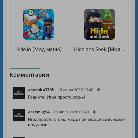
Hide.io [Мод меню]
Hide and Seek [Мод меню]
Комментарии:
asechka7395
16 июля 2026 19:40
Годнота! Игра просто огонь!
artem-g94
10 июля 2026 08:40
Игра просто огонь, когда прячешься за всякими
штучками!