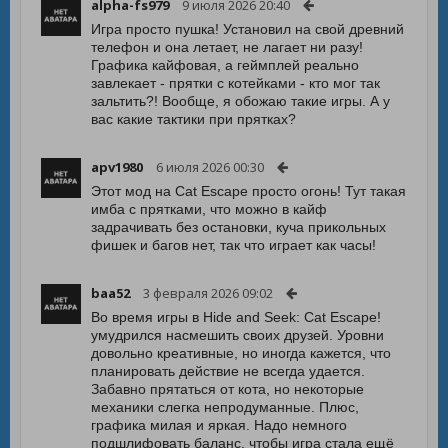
alpha-fs979
9 июля 2026 20:40
Игра просто пушка! Установил на свой древний
телефон и она летает, не лагает ни разу!
Графика кайфовая, а геймплей реально
завлекает - прятки с котейками - кто мог так
зальтить?! Вообще, я обожаю такие игры. А у
вас какие тактики при прятках?
apv1980
6 июля 2026 00:30
Этот мод на Cat Escape просто огонь! Тут такая
имба с прятками, что можно в кайф
задрачивать без остановки, куча прикольных
фишек и багов нет, так что играет как часы!
baa52
3 февраля 2026 09:02
Во время игры в Hide and Seek: Cat Escape!
умудрился насмешить своих друзей. Уровни
довольно креативные, но иногда кажется, что
планировать действие не всегда удается.
Забавно прятаться от кота, но некоторые
механики слегка непродуманные. Плюс,
графика милая и яркая. Надо немного
подшлифовать баланс, чтобы игра стала ещё