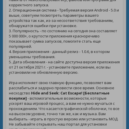
корректного запуска.
2. Операционная система - Требуемая версия Android - 5.0 и
выше, советуем посмотреть параметры вашего
устройства так как, из-за несоответствия требованиям,
обнаружатся ошибки при установке.
3. Популярность - по состоянию на сегодня она составляет
5 000 000+, о крутости приложения красноречиво
показывает сумма запусков, помогите стать еще
популярней.
4. Версия приложения - данный релиз - 1.0.6, в котором
уменьшены требования.
5. Дата обновления - на сайте доступна версия приложения
от 21 октября 2021 г. - установите приложение, если вы
установили не обновленную версию.
Игра исполняет свою главную функцию, позволяет вам
расслабиться и задорно провести свое время. Основное
несходство
Hide and Seek: Cat Escape! [Бесплатные
покупки]
- вспомогательные возможности, которые
ускорят ваш игровой процесс, а вам не нужно мучаться с
прохождением. Что касается графической оболочки, то все
на высоком уровне, точно так же, как и музыка. Вам
выбирать - играть в простую версию или установить МОД.
Не забывайте открывать наш портал для установки