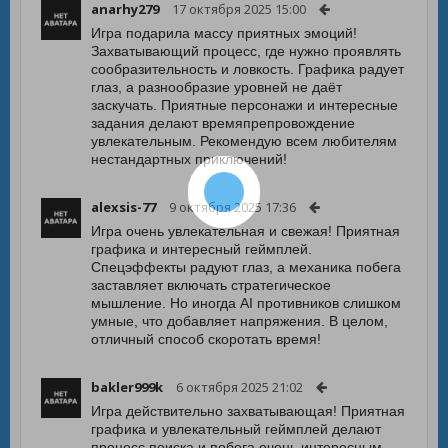
anarhy279
17 октября 2025 15:00
Игра подарила массу приятных эмоций!
Захватывающий процесс, где нужно проявлять
сообразительность и ловкость. Графика радует
глаз, а разнообразие уровней не даёт
заскучать. Приятные персонажи и интересные
задания делают времяпрепровождение
увлекательным. Рекомендую всем любителям
нестандартных приключений!
alexsis-77
9 октября 2025 17:36
Игра очень увлекательная и свежая! Приятная
графика и интересный геймплей.
Спецэффекты радуют глаз, а механика побега
заставляет включать стратегическое
мышление. Но иногда AI противников слишком
умные, что добавляет напряжения. В целом,
отличный способ скоротать время!
bakler999k
6 октября 2025 21:02
Игра действительно захватывающая! Приятная
графика и увлекательный геймплей делают
процесс поиска и побега очень интересным.