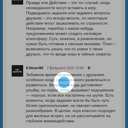
Правда или Действие – это тот случай, когда
неожиданности могут вставить в игру.
Подкидывать задания или задавать вопросы
друзьям – это всегда весело, но некоторые
действия могут зашкаливать по странности.
Например, перебор с каком-нибудь
предложением может создать неловкую
атмосферу. Суть, конечно, в развлечение, но
нужно быть готовым к смелым вызовам. Плюс –
возможность узнать что-то новое о твоих
друзьях, что-то вроде игры в тайные секреты.
b3man89
7 февраля 2026 13:00
Забавное времяпровождение с друзьями,
особенно когда нужно немного развлечься и
развеяться. Вопросы иногда доставляют
улыбку, но порой также вызывают недоумение
— хорошо, если все настроены на шутки. Есть
моменты, когда задания могли бы быть чуть
более оригинальными, не хватает немного
разнообразия. В целом, игра классно подходит
для весёлых встреч, но не рассчитывайте на
глубокое взаимодействие.