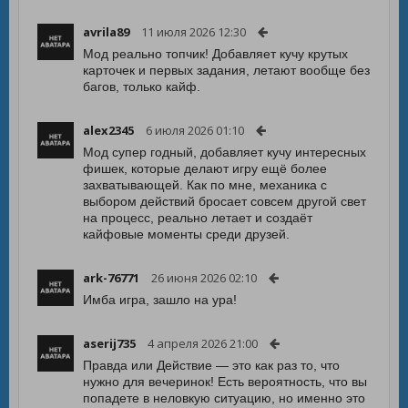
avrila89
11 июля 2026 12:30
Мод реально топчик! Добавляет кучу крутых
карточек и первых задания, летают вообще без
багов, только кайф.
alex2345
6 июля 2026 01:10
Мод супер годный, добавляет кучу интересных
фишек, которые делают игру ещё более
захватывающей. Как по мне, механика с
выбором действий бросает совсем другой свет
на процесс, реально летает и создаёт
кайфовые моменты среди друзей.
ark-76771
26 июня 2026 02:10
Имба игра, зашло на ура!
aserij735
4 апреля 2026 21:00
Правда или Действие — это как раз то, что
нужно для вечеринок! Есть вероятность, что вы
попадете в неловкую ситуацию, но именно это