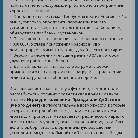
память от неиспользуемых игр, файлов или программ для
корректного старта.
2. Операционная система - Требуемая версия Android - 4.1 и
выше, советуем определить параметры вашего
устройства так как, из-за несоответствия требованиям,
обнаружатся проблемы с установкой.
3. Популярность - по состоянию на сегодня она составляет
1 000 000+, о славе приложения красноречиво
демонстрирует сумма запусков, сделайте его популярнее.
4. Версия приложения - текущий релиз - 3.0.1, в котором
улучшена работоспособность.
5. Дата обновления - на портале загружена версия
приложения от 10 января 2021 г. - загрузите приложение,
если вы загрузили не обновленную версию.
Игра выполняет свою главную функцию, помогает вам
расслабиться и отлично провести свое время. Главное
отличие
Игры для компании: Правда или Действие
[Много денег]
- вспомогательные возможности, которые
ускорят ваш игровой процесс, а вам не нужно часами
играть для прогресса. Что касается графического ядра, то
все на отличном уровне, точно так же, как и музыка. Вам
делать выбор - играть в оригинальную версию или
установить МОД. Не забывайте обновлять наш сайт для