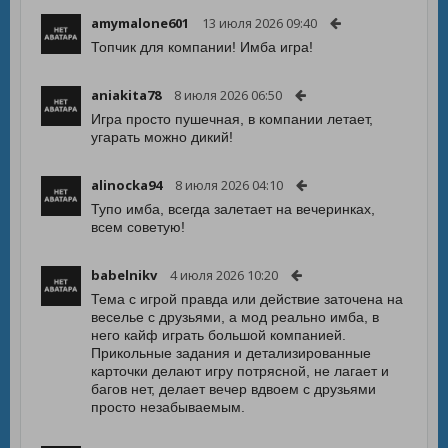
amymalone601
13 июля 2026 09:40
Топчик для компании! Имба игра!
aniakita78
8 июля 2026 06:50
Игра просто пушечная, в компании летает,
угарать можно дикий!
alinocka94
8 июля 2026 04:10
Тупо имба, всегда залетает на вечеринках,
всем советую!
babelnikv
4 июля 2026 10:20
Тема с игрой правда или действие заточена на
веселье с друзьями, а мод реально имба, в
него кайф играть большой компанией.
Прикольные задания и детализированные
карточки делают игру потрясной, не лагает и
багов нет, делает вечер вдвоем с друзьями
просто незабываемым.