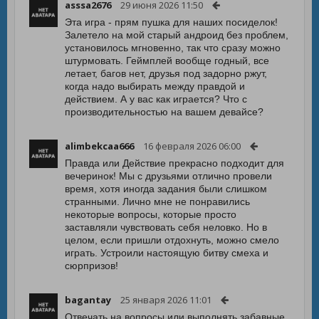
asssa2676
29 июня 2026 11:50
Эта игра - прям пушка для наших посиделок!
Залетело на мой старый андроид без проблем,
установилось мгновенно, так что сразу можно
штурмовать. Геймплей вообще годный, все
летает, багов нет, друзья под задорно ржут,
когда надо выбирать между правдой и
действием. А у вас как играется? Что с
производительностью на вашем девайсе?
alimbekcaa666
16 февраля 2026 06:00
Правда или Действие прекрасно подходит для
вечеринок! Мы с друзьями отлично провели
время, хотя иногда задания были слишком
странными. Лично мне не понравились
некоторые вопросы, которые просто
заставляли чувствовать себя неловко. Но в
целом, если пришли отдохнуть, можно смело
играть. Устроили настоящую битву смеха и
сюрпризов!
bagantay
25 января 2026 11:01
Отвечать на вопросы или выполнять забавные