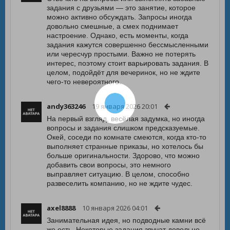
задания с друзьями — это занятие, которое
можно активно обсуждать. Запросы иногда
довольно смешные, а смех поднимает
настроение. Однако, есть моменты, когда
задания кажутся совершенно бессмысленными
или чересчур простыми. Важно не потерять
интерес, поэтому стоит варьировать задания. В
целом, подойдёт для вечеринок, но не ждите
чего-то невероятного.
andy363246
19 января 2026 20:01
На первый взгляд, весёлая задумка, но иногда
вопросы и задания слишком предсказуемые.
Окей, соседи по комнате смеются, когда кто-то
выполняет странные приказы, но хотелось бы
больше оригинальности. Здорово, что можно
добавить свои вопросы, это немного
выправляет ситуацию. В целом, способно
развеселить компанию, но не ждите чудес.
axel8888
10 января 2026 04:01
Занимательная идея, но подводные камни всё
же есть. Некоторые задания звучат довольно