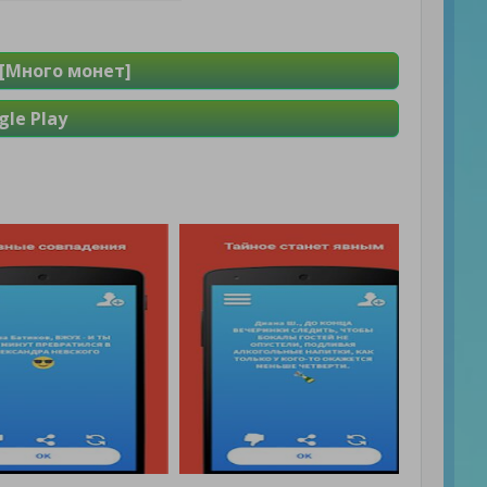
[Много монет]
le Play