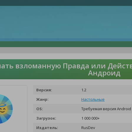
ать взломанную Правда или Действ
Андроид
Версия:
1.2
Жанр:
Настольные
OS:
Требуемая версия Android 
Загрузок:
1 000 000+
Издатель:
RusDev