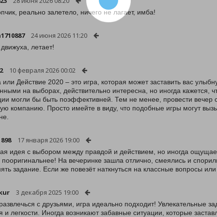
623
28 июня 2026 08:20
опчик, реально залетело, ничего не лагает, имба!
1710887
24 июня 2026 11:20
 движуха, летает!
2
10 февраля 2026 00:02
 или Действие 2020 – это игра, которая может заставить вас улыбн
нными на выборах, действительно интересна, но иногда кажется, ч
ии могли бы быть поэффективней. Тем не менее, провести вечер с
ую компанию. Просто имейте в виду, что подобные игры могут выз
не.
1898
17 января 2026 19:00
ая идея с выбором между правдой и действием, но иногда ощущает
о пооригинальнее! На вечеринке зашла отлично, смеялись и спорили
ять задание. Если же повезёт наткнуться на классные вопросы или
kur
3 декабря 2025 19:00
развлечься с друзьями, игра идеально подходит! Увлекательные 
я и легкости. Иногда возникают забавные ситуации, которые застав