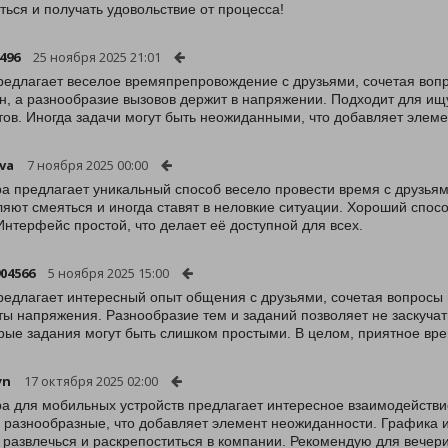
ться и получать удовольствие от процесса!
496
25 ноября 2025 21:01
редлагает веселое времяпрепровождение с друзьями, сочетая воп
н, а разнообразие вызовов держит в напряжении. Подходит для ищ
ов. Иногда задачи могут быть неожиданными, что добавляет элеме
va
7 ноября 2025 00:00
ра предлагает уникальный способ весело провести время с друзь
ляют смеяться и иногда ставят в неловкие ситуации. Хороший спосо
 Интерфейс простой, что делает её доступной для всех.
04566
5 ноября 2025 15:00
редлагает интересный опыт общения с друзьями, сочетая вопросы 
ы напряжения. Разнообразие тем и заданий позволяет не заскучать.
рые задания могут быть слишком простыми. В целом, приятное в
yn
17 октября 2025 02:00
ра для мобильных устройств предлагает интересное взаимодействи
 разнообразные, что добавляет элемент неожиданности. Графика 
 развлечься и раскрепоститься в компании. Рекомендую для вечери