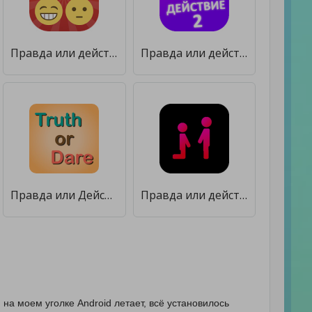
Правда или действие 2 [Мод меню]
Правда или действие игра. Игры для компании [Много монет]
Правда или Действие для подростков [Бесплатные покупки]
Правда или действие [Много монет]
 на моем уголке Android летает, всё установилось