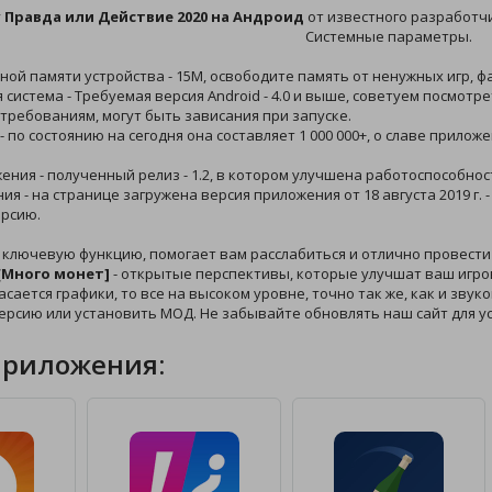
у
Правда или Действие 2020 на Андроид
от известного разработч
Системные параметры.
ной памяти устройства - 15M, освободите память от ненужных игр, ф
 система - Требуемая версия Android - 4.0 и выше, советуем посмотр
требованиям, могут быть зависания при запуске.
- по состоянию на сегодня она составляет 1 000 000+, о славе прилож
жения - полученный релиз - 1.2, в котором улучшена работоспособнос
ния - на странице загружена версия приложения от 18 августа 2019 г.
рсию.
ю ключевую функцию, помогает вам расслабиться и отлично провест
 [Много монет]
- открытые перспективы, которые улучшат ваш игров
касается графики, то все на высоком уровне, точно так же, как и зву
ерсию или установить МОД. Не забывайте обновлять наш сайт для у
приложения: