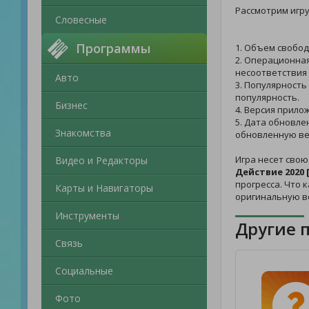
Рассмотрим игр
Словесные
Программы
1. Объем свобод
2. Операционная
несоответствия 
Авто
3. Популярность 
популярность.
Бизнес
4. Версия прило
5. Дата обновле
Знакомства
обновленную ве
Игра несет сво
Видео и Редакторы
Действие 2020
прогресса. Что 
Карты и Навигаторы
оригинальную в
Инструменты
Другие 
Связь
Социальные
Фото