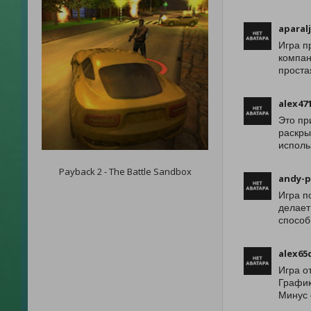
aparal
Игра п
компан
проста
alex47
Это пр
раскры
исполь
Payback 2 - The Battle Sandbox
andy-p
Игра п
делает
способ
alex65
Игра о
График
Минус 