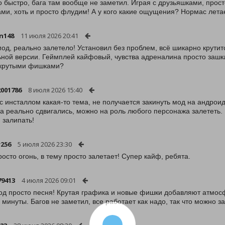
 быстро, бага там вообще не заметил. Играя с друзьяшками, прос
ми, хоть и просто флудим! А у кого какие ощущения? Нормас летае
un148
11 июля 2026 20:41
од, реально залетело! Установил без проблем, всё шикарно крутится
ной версии. Геймплей кайфовый, чувства адреналина просто зашкал
 крутыми фишками?
001786
8 июля 2026 15:40
 с инсталлом какая-то тема, не получается закинуть мод на андроид
а реально сдвигались, можно на роль любого персонажа залететь. 
 залипать!
r256
5 июля 2026 23:30
росто огонь, в тему просто залетает! Супер кайф, ребята.
9413
4 июля 2026 09:01
од просто песня! Крутая графика и новые фишки добавляют атмосф
 минуты. Багов не заметил, все работает как надо, так что можно з