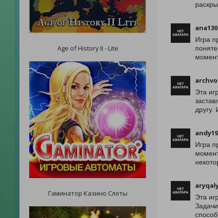
раскры
ana130
Игра п
Age of History II - Lite
поняте
момент
archvo
Эта иг
застав
другу.
andy19
Игра п
момент
некото
aryqal
Гаминатор Казино Слоты
Эта иг
Задачи
способ