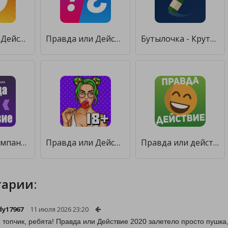
Правда или Действие
Правда или Действие - ИГРА [Полная версия]
Бутылочка - Крути Бутылочку - Правда или Действие [Бесплатные покупки]
Игры для компании: Правда или Действие [Много денег]
Правда или Действие Игра для Взрослых 21+ и 18+ [Бесплатные покупки]
Правда или действие — игра для взрослых 18+ & 21+ [Бесплатные покупки]
арии:
y17967
11 июля 2026 23:20
о топчик, ребята! Правда или Действие 2020 залетело просто пушка,