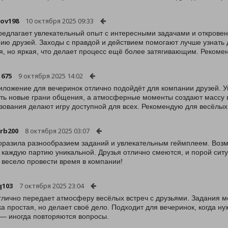
jov198
10 октября 2025 09:33
редлагает увлекательный опыт с интересными задачами и открове
ию друзей. Заходы с правдой и действием помогают лучше узнать 
я, но яркая, что делает процесс ещё более затягивающим. Рекоме
1675
9 октября 2025 14:02
иложение для вечеринок отлично подойдёт для компании друзей. 
ть новые грани общения, а атмосферные моменты создают массу 
зования делают игру доступной для всех. Рекомендую для весёлых 
rb200
8 октября 2025 03:07
оразила разнообразием заданий и увлекательным геймплеем. Воз
 каждую партию уникальной. Друзья отлично смеются, и порой сит
 весело провести время в компании!
q103
7 октября 2025 23:04
тлично передает атмосферу весёлых встреч с друзьями. Задания мо
а простая, но делает своё дело. Подходит для вечеринок, когда ну
— иногда повторяются вопросы.