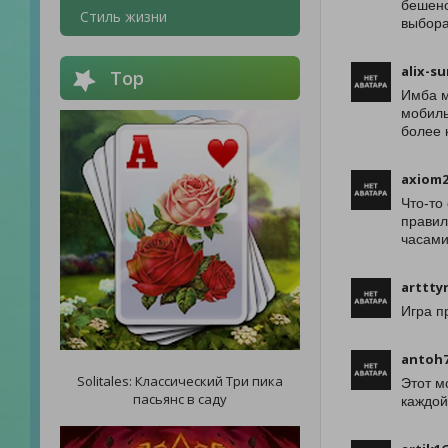
бешено
Стиль жизни
выбора
alix-s
Top
Имба м
мобиль
более
axiom2
Что-то
правил
часами
arttty
Игра п
antoh7
Solitales: Классический Три пика
Этот м
пасьянс в саду
каждой