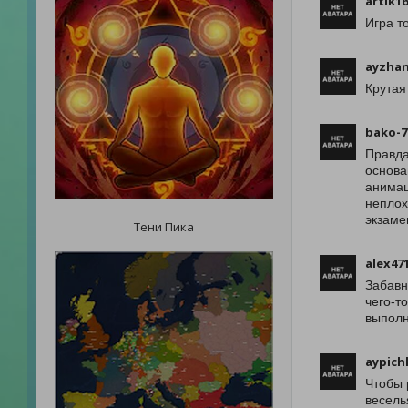
artik1
Игра т
ayzhan
Крутая
bako-7
Правда
основа
анимац
неплох
экзаме
Тени Пика
alex47
Забавн
чего-т
выполн
aypich
Чтобы 
весель