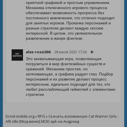
приятной графикой и простым управлением.
Механика отключенного игрового процесса
обеспечивает возможность прогресса без
постоянного вовлечения, что отлично подходит
для занятых игроков. Прокачка персонажей и
разные стратегии делают каждую сессию
интересной. В целом, это увлекательное
развлечение в жанре фэнтези.
alex-rossi306
28 июля 2025 17:26
Это захватывающая игра, позволяющая
погрузиться в мир фэнтезийных существ и
сражений. Механика простая, но
затягивающая, а графика радует глаз. Подбор
персонажей и их развитие делают процесс
интересным, идеально подходит для тех, кто
любит расслабляющий геймплей с элементами
стратегии.
Droid-mobile.org
»
RPG
» Скачать взломанную Cat Warrior Girls :
Afk Idle [Мод меню] MOD apk на Андроид