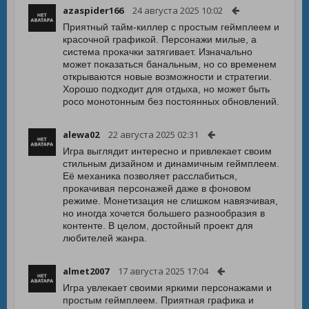
azaspider166
24 августа 2025 10:02
Приятный тайм-киллер с простым геймплеем и
красочной графикой. Персонажи милые, а
система прокачки затягивает. Изначально
может показаться банальным, но со временем
открываются новые возможности и стратегии.
Хорошо подходит для отдыха, но может быть
poco монотонным без постоянных обновлений.
alewa02
22 августа 2025 02:31
Игра выглядит интересно и привлекает своим
стильным дизайном и динамичным геймплеем.
Её механика позволяет расслабиться,
прокачивая персонажей даже в фоновом
режиме. Монетизация не слишком навязчивая,
но иногда хочется большего разнообразия в
контенте. В целом, достойный проект для
любителей жанра.
almet2007
17 августа 2025 17:04
Игра увлекает своими яркими персонажами и
простым геймплеем. Приятная графика и