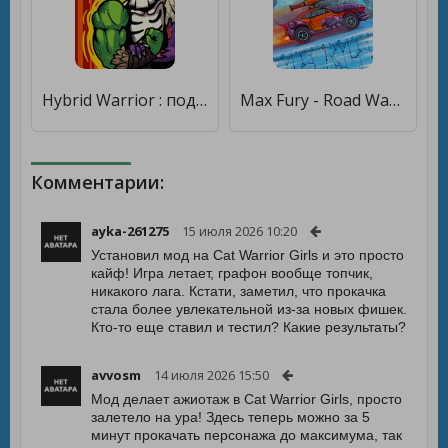
Hybrid Warrior : подземелье владыки демонов [Бесплатные покупки]
Max Fury - Road Warrior Racing [Мод меню]
Комментарии:
ayka-261275
15 июля 2026 10:20
Установил мод на Cat Warrior Girls и это просто
кайф! Игра летает, графон вообще топчик,
никакого лага. Кстати, заметил, что прокачка
стала более увлекательной из-за новых фишек.
Кто-то еще ставил и тестил? Какие результаты?
avvosm
14 июля 2026 15:50
Мод делает ажиотаж в Cat Warrior Girls, просто
залетело на ура! Здесь теперь можно за 5
минут прокачать персонажа до максимума, так