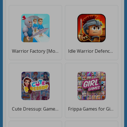
Warrior Factory [Мод меню]
Idle Warrior Defence RPG [Бесплатные покупки]
Cute Dressup: Games for Girls [Мод меню]
Frippa Games for Girls [Мод меню]