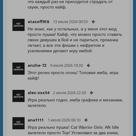
что каждый раз не приходится страдать от
скуки, просто кайф.
atasoff918
13 июля 2026 00:50
Не знаю, как у остальных, а у меня этот мод
просто пушка! Кайф, что можно просто ставить
своих девушек в бой и не париться, прокачка
летает, а все эти фишки с нефритом и
усилениями делают игру имбой.
anzhe-72
9 июля 2026 10:30
Этот релиз просто огонь! Топовая имба, игра
кайф!
alex-xxx54
2 июля 2026 22:30
Игра реально годно, имба графика и механики,
залетело.
ana1111
1 июля 2026 06:10
Игра реально пушка! Cat Warrior Girls: Afk Idle
залетело просто Top! Установил за два клика,