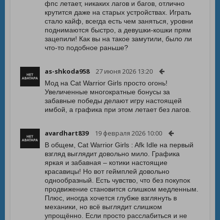
фпс летает, никаких лагов и багов, отлично
крутится даже на старых устройствах. Играть
стало кайф, всегда есть чем заняться, уровни
поднимаются быстро, а девушки-кошки прям
зацепили! Как вы на такое замутили, было ли
что-то подобное раньше?
as-shkoda958
27 июня 2026 13:20
Мод на Cat Warrior Girls просто огонь!
Увеличенные многократные бонусы за
забавные победы делают игру настоящей
имбой, а графика при этом летает без лагов.
avardhart839
19 февраля 2026 10:00
В общем, Cat Warrior Girls : Afk Idle на первый
взгляд выглядит довольно мило. Графика
яркая и забавная – котики настоящие
красавицы! Но вот геймплей довольно
однообразный. Есть чувство, что без покупок
продвижение становится слишком медленным.
Плюс, иногда хочется глубже взглянуть в
механики, но всё выглядит слишком
упрощённо. Если просто расслабиться и не