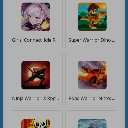
Girls' Connect: Idle RPG [Много монет]
Super Warrior Dino Adventures [Много денег]
Ninja Warrior 2: Rpg & Warzone [Мод меню]
Road Warrior Nitro: пустыня [Много монет]