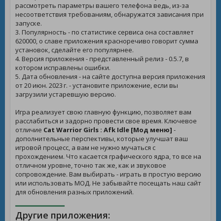
рассмотреть параметры вашего телефона ведь, из-за
несоответствия требованиям, обнаружатся зависания при
запуске.
3. Популярность - по статистике сервиса она составляет
620000, о славе приложения красноречиво говорит сумма
установок, сделайте его популярнее.
4. Версия приложения - представленный релиз - 0.5.7, в
котором исправлены ошибки.
5. Дата обновления - на сайте доступна версия приложения
от 20 июн. 2023 г. - установите приложение, если вы
загрузили устаревшую версию.
Игра реализует свою главную функцию, позволяет вам
расслабиться и задорно провести свое время. Ключевое
отличие
Cat Warrior Girls : Afk Idle [Мод меню]
-
дополнительные перспективы, которые улучшат ваш
игровой процесс, а вам не нужно мучаться с
прохождением. Что касается графического ядра, то все на
отличном уровне, точно так же, как и звуковое
сопровождение. Вам выбирать - играть в простую версию
или использовать МОД. Не забывайте посещать наш сайт
для обновления разных приложений.
Другие приложения: