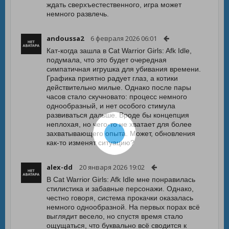
ждать сверхъестественного, игра может
немного развлечь.
andoussa2
6 февраля 2026 06:01
Кат-когда зашла в Cat Warrior Girls: Afk Idle,
подумала, что это будет очередная
симпатичная игрушка для убивания времени.
Графика приятно радует глаз, а котики
действительно милые. Однако после пары
часов стало скучновато: процесс немного
однообразный, и нет особого стимула
развиваться дальше. Вроде бы концепция
неплохая, но чего-то не хватает для более
захватывающего опыта. Может, обновления
как-то изменят ситуацию?
alex-dd
20 января 2026 19:02
В Cat Warrior Girls: Afk Idle мне понравилась
стилистика и забавные персонажи. Однако,
честно говоря, система прокачки оказалась
немного однообразной. На первых порах всё
выглядит весело, но спустя время стало
ощущаться, что буквально всё сводится к