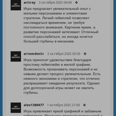
aritrey
3 октября 2025 04:06
Игра предлагает увлекательный опыт с
милыми персонажами и элементами
стратегии. Легкий геймплей позволяет
наслаждаться временем, не требуя
постоянного внимания. Картинки яркие, а
развитие персонажей затягивает. Отличный
способ расслабиться, но иногда хочется
большей глубины в механике.
artemdmitr
2 октября 2025 03:03
Игра приносит удовольствие благодаря
простому геймплейю и милой графике.
Возможность прокачивать персонажей и их
навыки делает процесс увлекательным. Есть
немного экономики и стратегии, что отлично
раскрашивает ожидание результата. Однако
для долгосрочной игры может не хватить
глубины.
alex1389477
1 октября 2025 21:00
Игра привлекает яркой графикой и забавным
геймплеем. Механика прокачки персонажей и