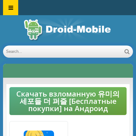
Скачать взломанную 유미의
세포들 더 퍼즐 [Бесплатные
покупки] на Андроид