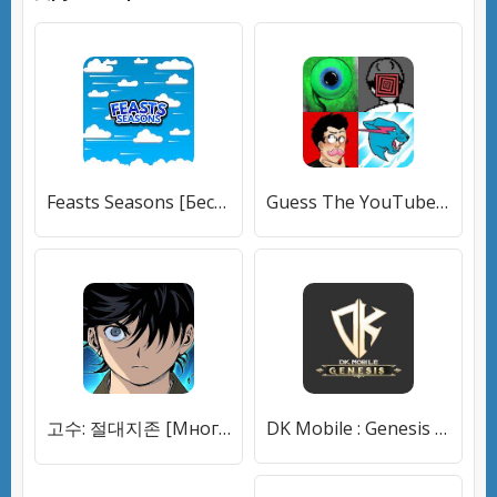
Feasts Seasons [Бесплатные покупки]
Guess The YouTuber 2022 [Бесплатные покупки]
고수: 절대지존 [Много денег]
DK Mobile : Genesis [Бесплатные покупки]