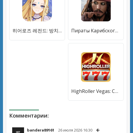
히어로즈 레전드: 방치형 RPG 영웅 키우기 [Бесплатные покупки]
Пираты Карибского моря [Бесплатные покупки]
HighRoller Vegas: Casino Slots [Бесплатные покупки]
Комментарии:
bandera89161
26 июля 2026 16:30