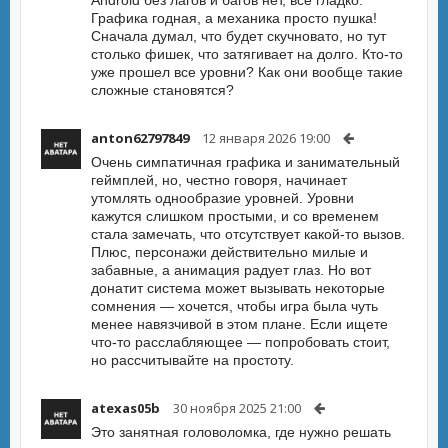
Android без лагов и багов нет, все гладко.
Графика годная, а механика просто пушка!
Сначала думал, что будет скучновато, но тут
столько фишек, что затягивает на долго. Кто-то
уже прошел все уровни? Как они вообще такие
сложные становятся?
anton62797849
12 января 2026 19:00
Очень симпатичная графика и занимательный
геймплей, но, честно говоря, начинает
утомлять однообразие уровней. Уровни
кажутся слишком простыми, и со временем
стала замечать, что отсутствует какой-то вызов.
Плюс, персонажи действительно милые и
забавные, а анимация радует глаз. Но вот
донатит система может вызывать некоторые
сомнения — хочется, чтобы игра была чуть
менее навязчивой в этом плане. Если ищете
что-то расслабляющее — попробовать стоит,
но рассчитывайте на простоту.
atexas05b
30 ноября 2025 21:00
Это занятная головоломка, где нужно решать