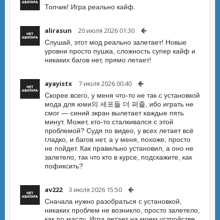
Топчик! Игра реально кайф.
alirasun
20 июля 2026 01:30
Слушай, этот мод реально залетает! Новые
уровни просто пушка, сложность супер кайф и
никаких багов нет, прямо летает!
ayayistx
7 июля 2026 00:40
Скорее всего, у меня что-то не так с установкой
мода для юми의 세포들 더 퍼즐, ибо играть не
смог — синий экран вылетает каждые пять
минут. Может, кто-то сталкивался с этой
проблемой? Судя по видео, у всех летает всё
гладко, и багов нет, а у меня, похоже, просто
не пойдет. Как правильно установил, а оно не
залетело, так что кто в курсе, подскажите, как
пофиксить?
av222
3 июля 2026 15:50
Сначала нужно разобраться с установкой,
никаких проблем не возникло, просто залетело,
как по маслу. Игра летает на моем устройстве,