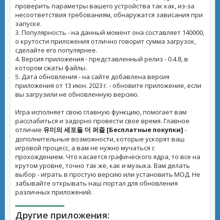
проверить параметры вашего устройства так как, из-за
несоответствия требованиям, обнаружатся зависания при
запуске.
3. Популярность - на данный момент она составляет 140000,
о крутости приложения отлично говорит сумма загрузок,
сделайте его популярнее.
4. Версия приложения - представленный релиз - 0.4.8, в
котором сжаты файлы.
5. Дата обновления - на сайте добавлена версия
приложения от 13 июн. 2023 г. - обновите приложение, если
вы загрузили не обновленную версию.
Игра исполняет свою главную функцию, помогает вам
расслабиться и задорно провести свое время. Главное
отличие
유미의 세포들 더 퍼즐 [Бесплатные покупки]
-
дополнительные возможности, которые ускорят ваш
игровой процесс, а вам не нужно мучаться с
прохождением. Что касается графического ядра, то все на
крутом уровне, точно так же, как и музыка. Вам делать
выбор - играть в простую версию или установить МОД. Не
забывайте открывать наш портал для обновления
различных приложений.
Другие приложения: