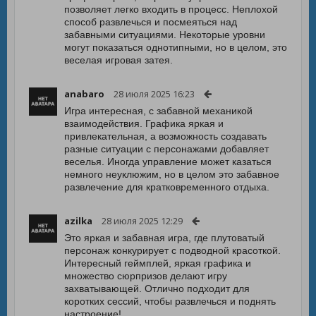
позволяет легко входить в процесс. Неплохой
способ развлечься и посмеяться над
забавными ситуациями. Некоторые уровни
могут показаться однотипными, но в целом, это
веселая игровая затея.
anabaro
28 июля 2025 16:23
Игра интересная, с забавной механикой
взаимодействия. Графика яркая и
привлекательная, а возможность создавать
разные ситуации с персонажами добавляет
веселья. Иногда управление может казаться
немного неуклюжим, но в целом это забавное
развлечение для кратковременного отдыха.
azilka
28 июля 2025 12:29
Это яркая и забавная игра, где плутоватый
персонаж конкурирует с подводной красоткой.
Интересный геймплей, яркая графика и
множество сюрпризов делают игру
захватывающей. Отлично подходит для
коротких сессий, чтобы развлечься и поднять
настроение!