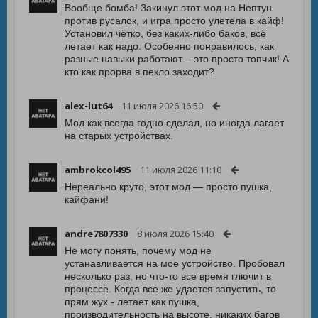
Вообще бомба! Закинул этот мод на Нептун
против русалок, и игра просто улетела в кайф!
Установил чётко, без каких-либо баков, всё
летает как надо. Особенно понравилось, как
разные навыки работают – это просто топчик! А
кто как прорва в пекло заходит?
alex-lut64
11 июля 2026 16:50
Мод как всегда годно сделал, но иногда лагает
на старых устройствах.
ambrokcol495
11 июля 2026 11:10
Нереально круто, этот мод — просто пушка,
кайфани!
andre7807330
8 июля 2026 15:40
Не могу понять, почему мод не
устанавливается на мое устройство. Пробовал
несколько раз, но что-то все время глючит в
процессе. Когда все же удается запустить, то
прям жух - летает как пушка,
производительность на высоте, никаких багов