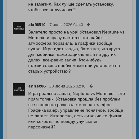
не заметил. Как лучше сделать установку,
чтобы все получилось?
alx98510
7 июля 2026 04:40
Залетело просто на ура! Установил Neptune vs
Mermaid и сразу влетел в этот кайф —
атмосфера поразила, а графика вообще
пушка. Игра идет гладко, багов нет, что круто
для мобилки, даже зацикленный на других
делах, все-равно залип. Кто-нибудь
сталкивался с проблемами при установке на
старых устройствах?
annet06
30 июня 2026 02:10
Игра реально зашла, Neptune vs Mermaid – это
прям топчик! Установка прошла без проблем,
все с первого раза залетело на телефон.
Графика кайф, управление понятное, вообще
не лагает. Интересно, есть ли какие-то фишки
или секреты по поводу улучшения
персонажей?