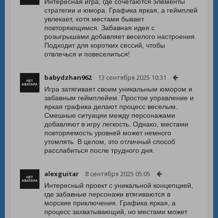
Интересная игра, где сочетаются элементы
стратегии и юмора. Графика яркая, а геймплей
увлекает, хотя местами бывает
повторяющимся. Забавная идея с
розыгрышами добавляет веселого настроения.
Подходит для коротких сессий, чтобы
отвлечься и повеселиться!
babydzhan962
13 сентября 2025 10:31
Игра затягивает своим уникальным юмором и
забавным геймплейем. Простое управление и
яркая графика делают процесс веселым.
Смешные ситуации между персонажами
добавляют в игру легкость. Однако, местами
повторяемость уровней может немного
утомлять. В целом, это отличный способ
расслабиться после трудного дня.
alexguitar
8 сентября 2025 05:05
Интересный проект с уникальной концепцией,
где забавные персонажи втягиваются в
морские приключения. Графика яркая, а
процесс захватывающий, но местами может