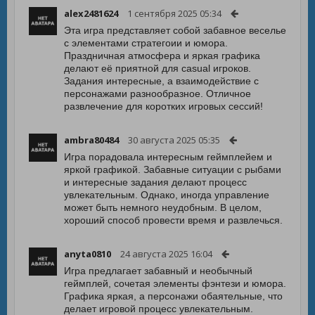
alex2481624
1 сентября 2025 05:34
Эта игра представляет собой забавное веселье
с элементами стратегоии и юмора.
Праздничная атмосфера и яркая графика
делают её приятной для casual игроков.
Задания интересные, а взаимодействие с
персонажами разнообразное. Отличное
развлечение для коротких игровых сессий!
ambra80484
30 августа 2025 05:35
Игра порадовала интересным геймплейем и
яркой графикой. Забавные ситуации с рыбами
и интересные задания делают процесс
увлекательным. Однако, иногда управление
может быть немного неудобным. В целом,
хороший способ провести время и развлечься.
anyta0810
24 августа 2025 16:04
Игра предлагает забавный и необычный
геймплей, сочетая элементы фэнтези и юмора.
Графика яркая, а персонажи обаятельные, что
делает игровой процесс увлекательным.