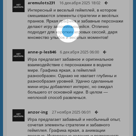
aremulots231
16 декабря 2025 18:02
Интересный и веселый геймплей, в котором
смешиваются элементы стратегии и весёлых
пранков. Яркая графика и забавные персонажи
делают игру запоминающейся. Отлично
подходит для коротких игровых сессий, даря
множество улыбок и весёлых моментов!
anne-p-les846
6 декабря 2025 06:00
Игра предлагает забавное и оригинальное
взаимодействие с персонажами в водном
мире. Графика яркая, а геймплей
разнообразен. Однако не хватает глубины и
разнообразия уровней. Удачно сделанные
мини-игры добавляют интерес, но ожидал
большего от основной идеи. В целом —
неплохой способ развлечься.
anzor-ing
27 ноября 2025 06:01
Игра предлагает забавный и необычный опыт,
сочетая элементы стратегии и забавного
геймплея. Графика яркая, а анимации
веселые. Интересные задания и возможность