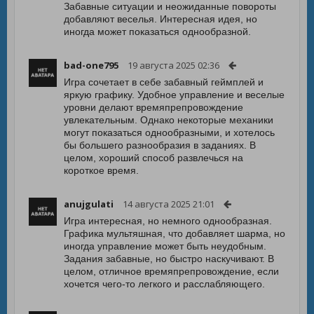
Забавные ситуации и неожиданные повороты
добавляют веселья. Интересная идея, но
иногда может показаться однообразной.
bad-one795
19 августа 2025 02:36
Игра сочетает в себе забавный геймплей и
яркую графику. Удобное управление и веселые
уровни делают времяпрепровождение
увлекательным. Однако некоторые механики
могут показаться однообразными, и хотелось
бы большего разнообразия в заданиях. В
целом, хороший способ развлечься на
короткое время.
anujgulati
14 августа 2025 21:01
Игра интересная, но немного однообразная.
Графика мультяшная, что добавляет шарма, но
иногда управление может быть неудобным.
Задания забавные, но быстро наскучивают. В
целом, отличное времяпрепровождение, если
хочется чего-то легкого и расслабляющего.