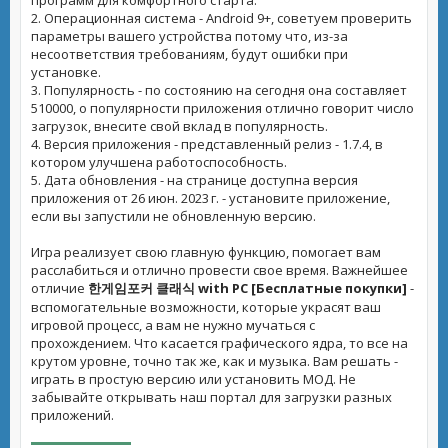
программ для комфортного старта.
2. Операционная система - Android 9+, советуем проверить
параметры вашего устройства потому что, из-за
несоответствия требованиям, будут ошибки при
установке.
3. Популярность - по состоянию на сегодня она составляет
510000, о популярности приложения отлично говорит число
загрузок, внесите свой вклад в популярность.
4. Версия приложения - представленный релиз - 1.7.4, в
котором улучшена работоспособность.
5. Дата обновления - на странице доступна версия
приложения от 26 июн. 2023 г. - установите приложение,
если вы запустили не обновленную версию.
Игра реализует свою главную функцию, помогает вам
расслабиться и отлично провести свое время. Важнейшее
отличие
한게임포커 클래식 with PC [Бесплатные покупки]
-
вспомогательные возможности, которые украсят ваш
игровой процесс, а вам не нужно мучаться с
прохождением. Что касается графического ядра, то все на
крутом уровне, точно так же, как и музыка. Вам решать -
играть в простую версию или установить МОД. Не
забывайте открывать наш портал для загрузки разных
приложений.