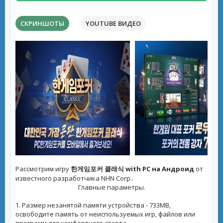
СКРИНШОТЫ
YOUTUBE ВИДЕО
Рассмотрим игру
한게임포커 클래식 with PC на Андроид
от
известного разработчика NHN Corp..
Главные параметры.
1. Размер незанятой памяти устройства - 733MB,
освободите память от неиспользуемых игр, файлов или