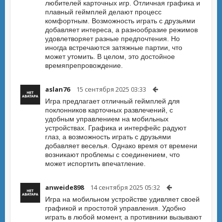
любителей карточных игр. Отличная графика и
плавный геймплей делают процесс
комфортным. Возможность играть с друзьями
добавляет интереса, а разнообразие режимов
удовлетворяет разные предпочтения. Но
иногда встречаются затяжные партии, что
может утомить. В целом, это достойное
времяпрепровождение.
aslan76
15 сентября 2025 03:33
Игра предлагает отличный геймплей для
поклонников карточных развлечений, с
удобным управлением на мобильных
устройствах. Графика и интерфейс радуют
глаз, а возможность играть с друзьями
добавляет веселья. Однако время от времени
возникают проблемы с соединением, что
может испортить впечатление.
anweide898
14 сентября 2025 05:32
Игра на мобильном устройстве удивляет своей
графикой и простотой управления. Удобно
играть в любой момент, а противники вызывают