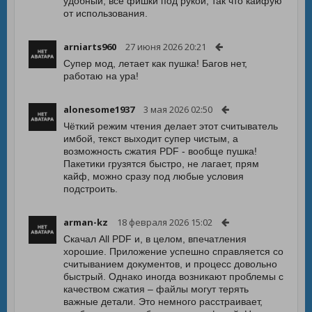
удобный, все фишки под рукой, так что кайфую
от использования.
arniarts960
27 июня 2026 20:21
Супер мод, летает как пушка! Багов нет,
работаю на ура!
alonesome1937
3 мая 2026 02:50
Чёткий режим чтения делает этот считыватель
имбой, текст выходит супер чистым, а
возможность сжатия PDF - вообще пушка!
Пакетики грузятся быстро, не лагает, прям
кайф, можно сразу под любые условия
подстроить.
arman-kz
18 февраля 2026 15:02
Скачал All PDF и, в целом, впечатления
хорошие. Приложение успешно справляется со
считыванием документов, и процесс довольно
быстрый. Однако иногда возникают проблемы с
качеством сжатия – файлы могут терять
важные детали. Это немного расстраивает,