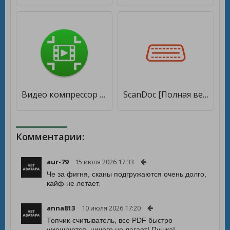
Видео компрессор - Быстрое сжатие видео и фото [Premium]
ScanDoc [Полная версия]
Комментарии:
aur-79
15 июля 2026 17:33
Че за фигня, сканы подгружаются очень долго,
кайф не летает.
anna813
10 июля 2026 17:20
Топчик-считыватель, все PDF быстро
умещаются, ничего не лагает! Пушка!