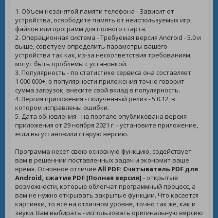
1. Объем незанятой памяти телефона - Зависит от
устройства, освободите память от неиспользуемых игр,
файлов или программ для полного старта.
2. Операционная система - Требуемая версия Android - 5.0 и
выше, советуем определить параметры вашего
устройства так как, из-за несоответствия требованиям,
могут быть проблемы с установкой.
3. Популярность - по статистике сервиса она составляет
1 000 000+, о популярности приложения точно говорит
сумма загрузок, внесите свой вклад в популярность.
4. Версия приложения - полученный релиз - 5.0.12, в
котором исправлены ошибки.
5. Дата обновления - на портале опубликована версия
приложения от 29 ноября 2021 г. - установите приложение,
если вы установили старую версию.
Программа несет свою основную функцию, содействует
вам в решеннии поставленных задач и экономит ваше
время. Основное отличие
All PDF: Считыватель PDF для
Android, сжатие PDF [Полная версия]
- открытые
возможности, которые облегчат программный процесс, а
вам не нужно открывать закрытые функции. Что касается
картинки, то все на отличном уровне, точно так же, как и
звуки. Вам выбирать - использовать оригинальную версию