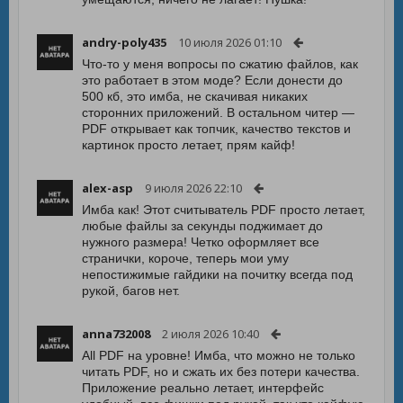
andry-poly435
10 июля 2026 01:10
Что-то у меня вопросы по сжатию файлов, как
это работает в этом моде? Если донести до
500 кб, это имба, не скачивая никаких
сторонних приложений. В остальном читер —
PDF открывает как топчик, качество текстов и
картинок просто летает, прям кайф!
alex-asp
9 июля 2026 22:10
Имба как! Этот считыватель PDF просто летает,
любые файлы за секунды поджимает до
нужного размера! Четко оформляет все
странички, короче, теперь мои уму
непостижимые гайдики на почитку всегда под
рукой, багов нет.
anna732008
2 июля 2026 10:40
All PDF на уровне! Имба, что можно не только
читать PDF, но и сжать их без потери качества.
Приложение реально летает, интерфейс