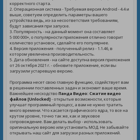
корректного старта.
2. Операционная система - Требуемая версия Android - 4.4 и
выше, советуем определить параметры вашего
устройства ведь, из-за несоответствия требованиям,
будут зависания при запуске.
3. Популярность - на данный момент она составляет
5 000 000+, о популярности приложения отлично говорит
количество установок, сделайте его популярнее.
4. Версия приложения - полученный релиз - 1.1.46, в
котором увеличена производительность.
5. Дата обновления - на сайте доступна версия приложения
от 26 октября 2021 г. - обновите приложение, если вы
загрузили устаревшую версию.
Программа несет свою главную функцию, содействует вам
в решеннии поставленных задач и экономит ваше время.
Важнейшее несходство
Панда Видео: Сжатие видео
файлов [Unlocked]
- открытые возможности, которые
улучшат программный процесс, а вам не нужно тратить
много времени. Что касается графического ядра, то все на
крутом уровне, точно так же, как и звуковое
сопровождение. Вам делать выбор - использовать
оригинальную версию или установить МОД. Не забывайте
открывать наш сайт для загрузки разных приложений.