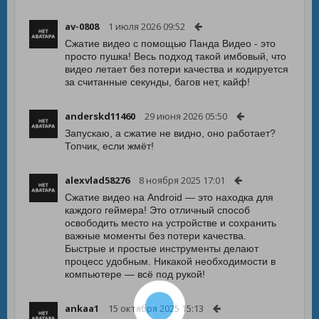
av-0808
1 июля 2026 09:52
Сжатие видео с помощью Панда Видео - это
просто пушка! Весь подход такой имбовый, что
видео летает без потери качества и кодируется
за считанные секунды, багов нет, кайф!
anderskd11460
29 июня 2026 05:50
Запускаю, а сжатие не видно, оно работает?
Топчик, если жмёт!
alexvlad58276
8 ноября 2025 17:01
Сжатие видео на Android — это находка для
каждого геймера! Это отличный способ
освободить место на устройстве и сохранить
важные моменты без потери качества.
Быстрые и простые инструменты делают
процесс удобным. Никакой необходимости в
компьютере — всё под рукой!
ankaa1
15 октября 2025 15:13