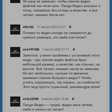
Ни разу не замечал, чтобы сжатие видео
файлов так легко шло. Панда Видео реально в
топку, сжимаешь без потерь в качестве, и все
летает, никаких багов нет.
alko82
11 июля 2026 22:51
Почему-то видео иногда не сжимается до
нужного размера, это имба или косяк?
ava191386
7 июля 2026 21:11
Заметьте, у меня проблема с установкой этого
мода - при сжатии видео файлов брал
небольшой размер, а качество, как обычно, на
высоте. Всё летает, никаких лагов не замечаю.
Но вот любопытно, сколько по времени
занимает сжатие большого видео? Чтобы
успеть пораскинуть, так сказать, на плейлисте!
Этот мод просто пушечный, рекомендую всем!
atik22569
4 июля 2026 13:40
Панда Видео — пушка, видео мега четкие,
имба и ничего не лагает!