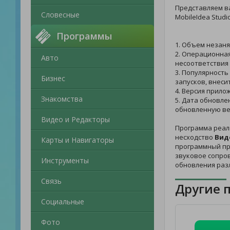
Представляем 
Словесные
MobileIdea Studio
Программы
1. Объем незаня
2. Операционная
Авто
несоответствия 
3. Популярность
Бизнес
запусков, внеси
4. Версия прило
Знакомства
5. Дата обновлен
обновленную ве
Видео и Редакторы
Программа реал
несходство
Вид
Карты и Навигаторы
программный про
звуковое сопро
Инструменты
обновления раз
Связь
Другие 
Социальные
Фото