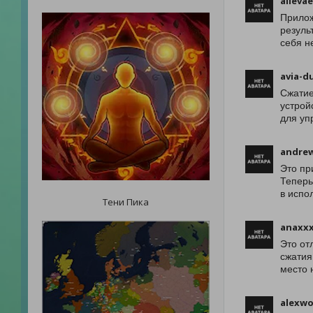
alievae
Прилож
резуль
себя н
avia-d
Сжатие
устрой
для уп
andre
Это пр
Теперь
в испо
Тени Пика
anaxx
Это от
сжатия
место 
alexwo