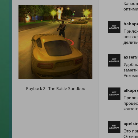
Качест
оптими
babap
Прилож
позвол
делить
axser9
Удобны
заметн
Рекоме
Payback 2 - The Battle Sandbox
alkapr
Прилож
процес
контен
apelsi
Это пр
Отличн