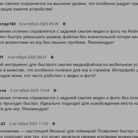
во сжатия сохраняется на высоком уровне, что особенно радует при
зации памяти устройства!
otap183
8 октября 2025 05:05
ение отлично справляется с задачей сжатия видео и фото на Andro
яет быстро уменьшать размер файлов без значительной потери кач
ся моментами из игр без лишних проблем. Рекомендую!
71
4 октября 2025 08:31
й инструмент для быстрого сжатия медиафайлов на мобильном уст
о в качестве, что особенно полезно для игр и стримов. Интерфейс
ндую всем, кто часто работает с видео и фото!
ova
3 октября 2025 13:04
ение отлично справляется с задачей сжатия видео и фото без пот
с проходит быстро. Идеально подходит для освобождения места на
та для игр. Рекомендую!
n23
3 октября 2025 11:30
иложение — настоящий lifesaver для геймеров! Позволяет быстро с
о подходит для тех, кто хочет делиться своими игровыми моментам