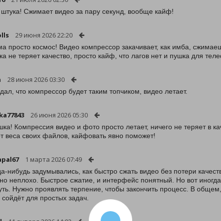
 штука! Сжимает видео за пару секунд, вообще кайф!
lls
29 июня 2026 22:20
ма просто космос! Видео компрессор закачивает, как имба, сжимаеш
ка не теряет качество, просто кайф, что лагов нет и пушка для тел
h
28 июня 2026 03:30
дал, что компрессор будет таким топчиком, видео летает.
ka77843
26 июня 2026 05:30
шка! Компрессия видео и фото просто летает, ничего не теряет в ка
от веса своих файлов, кайфовать явно поможет!
apal67
1 марта 2026 07:49
да-нибудь задумывались, как быстро сжать видео без потери качес
но неплохо. Быстрое сжатие, и интерфейс понятный. Но вот иног
уть. Нужно проявлять терпение, чтобы закончить процесс. В общем
 сойдёт для простых задач.