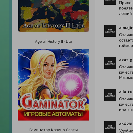
Прилож
поняте
легкий
almajir
Отличн
остает
Age of History II - Lite
геймер
azat-g
Отличн
качест
Рекоме
alla-tu
Отличн
качест
или хо
ar4i28
Гаминатор Казино Слоты
Удобно