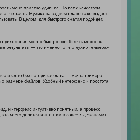
ость меня приятно удивила. Но вот с качеством
ряет четкость. Музыка на заднем плане тоже выдает
льзовать. В целом, для быстрого сжатия подойдёт.
го приложения можно быстро освободить место на
рые результаты — это именно то, что нужно геймерам
ео и фото без потери качества — мечта геймера.
сь о размере файлов. Удобный интерфейс и простота
оид. Интерфейс интуитивно понятный, а процесс
 кто часто делится контентом в соцсетях, экономит