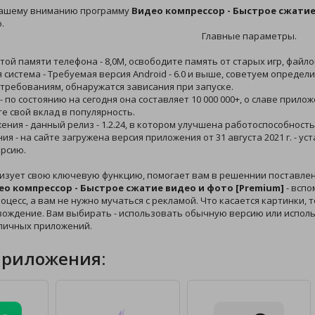
вашему вниманию программу
Видео компрессор - Быстрое сжатие
.
Главные параметры.
той памяти телефона - 8,0M, освободите память от старых игр, файл
 система - Требуемая версия Android - 6.0 и выше, советуем определ
требованиям, обнаружатся зависания при запуске.
 - по состоянию на сегодня она составляет 10 000 000+, о славе при
те свой вклад в популярность.
жения - данный релиз - 1.2.24, в котором улучшена работоспособность
ия - на сайте загружена версия приложения от 31 августа 2021 г. - у
рсию.
изует свою ключевую функцию, помогает вам в решеннии поставле
ео компрессор - Быстрое сжатие видео и фото [Premium]
- вспо
цесс, а вам не нужно мучаться с рекламой. Что касается картинки, т
вождение. Вам выбирать - использовать обычную версию или исполь
личных приложений.
приложения: