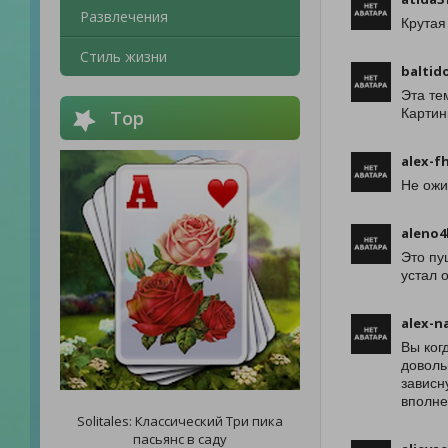
Развлечения
Крутая
Стиль жизни
baltido
Эта те
Картин
Top
alex-f
Не ожи
aleno4
Это пу
устал 
alex-n
Вы ког
доволь
зависн
вполне
Solitales: Классический Три пика
пасьянс в саду