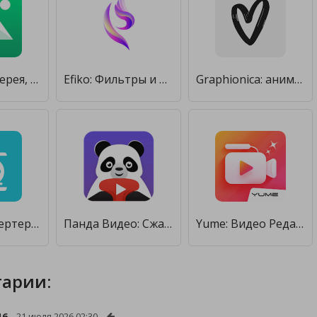
Piktures: галерея, фото и видео [Premium]
Efiko: Фильтры и Эффекты для Видео и Фото Править [Premium]
Graphionica: анимированные фото и видео коллажи [Unlocked]
Видео конвертер и компрессор [Полная версия]
Панда Видео: Сжатие видео файлов [Unlocked]
Yume: Видео Редактор Из Фото [Premium]
арии:
16
21 июля 2026 02:30