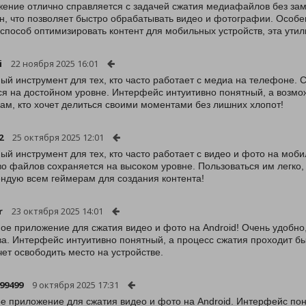
ение отлично справляется с задачей сжатия медиафайлов без зам
н, что позволяет быстро обрабатывать видео и фотографии. Особе
 способ оптимизировать контент для мобильных устройств, эта ут
i
22 ноября 2025 16:01
ый инструмент для тех, кто часто работает с медиа на телефоне. 
ся на достойном уровне. Интерфейс интуитивно понятный, а возм
ам, кто хочет делиться своими моментами без лишних хлопот!
2
25 октября 2025 12:01
ый инструмент для тех, кто часто работает с видео и фото на моб
во файлов сохраняется на высоком уровне. Пользоваться им легко, 
ндую всем геймерам для создания контента!
r
23 октября 2025 14:01
ое приложение для сжатия видео и фото на Android! Очень удобно
ва. Интерфейс интуитивно понятный, а процесс сжатия проходит бы
чет освободить место на устройстве.
199499
9 октября 2025 17:31
е приложение для сжатия видео и фото на Android. Интерфейс по