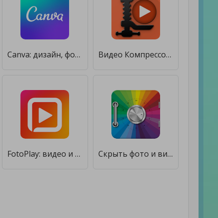
Canva: дизайн, фото и видео [Premium]
Видео Компрессор [Полная версия]
FotoPlay: видео и слайд-шоу из фото и музыки [Premium]
Скрыть фото и видео [Unlocked]