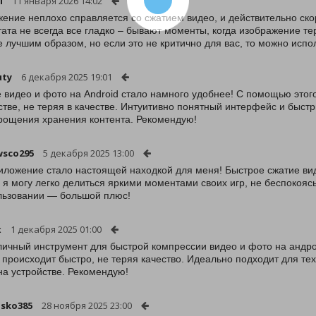
l
11 января 2026 14:02
ение неплохо справляется со сжатием видео, и действительно скор
тата не всегда все гладко – бывают моменты, когда изображение те
е лучшим образом, но если это не критично для вас, то можно испо
uty
6 декабря 2025 19:01
 видео и фото на Android стало намного удобнее! С помощью это
стве, не теряя в качестве. Интуитивно понятный интерфейс и быст
рощения хранения контента. Рекомендую!
wsco295
5 декабря 2025 13:00
иложение стало настоящей находкой для меня! Быстрое сжатие вид
 я могу легко делиться яркими моментами своих игр, не беспокоя
льзовании — большой плюс!
x
1 декабря 2025 01:00
личный инструмент для быстрой компрессии видео и фото на андр
 происходит быстро, не теряя качество. Идеально подходит для тех,
на устройстве. Рекомендую!
sko385
28 ноября 2025 23:00