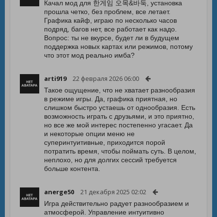
Качал мод для 한게임 오목&바둑, установка
прошла четко, без проблем, все летает.
Графика кайф, играю по несколько часов
подряд, багов нет, все работает как надо.
Вопрос: ты не вкурсе, будет ли в будущем
поддержка новых картах или режимов, потому
что этот мод реально имба?
arti919
22 февраля 2026 06:00
Такое ощущение, что не хватает разнообразия
в режиме игры. Да, графика приятная, но
слишком быстро устаешь от однообразия. Есть
возможность играть с друзьями, и это приятно,
но все же мой интерес постепенно угасает. Да
и некоторые опции меню не
суперинтуитивные, приходится порой
потратить время, чтобы поймать суть. В целом,
неплохо, но для долгих сессий требуется
больше контента.
anerge50
21 декабря 2025 02:02
Игра действительно радует разнообразием и
атмосферой. Управление интуитивно