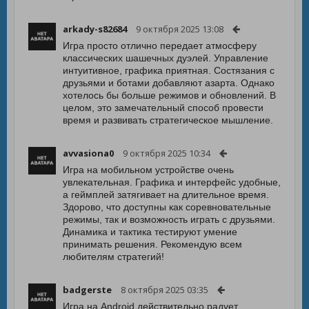
arkady-s82684
9 октября 2025 13:08
Игра просто отлично передает атмосферу
классических шашечных дуэлей. Управление
интуитивное, графика приятная. Состязания с
друзьями и ботами добавляют азарта. Однако
хотелось бы больше режимов и обновлений. В
целом, это замечательный способ провести
время и развивать стратегическое мышление.
avvasiona0
9 октября 2025 10:34
Игра на мобильном устройстве очень
увлекательная. Графика и интерфейс удобные,
а геймплей затягивает на длительное время.
Здорово, что доступны как соревновательные
режимы, так и возможность играть с друзьями.
Динамика и тактика тестируют умение
принимать решения. Рекомендую всем
любителям стратегий!
badgerste
8 октября 2025 03:35
Игра на Android действительно радует