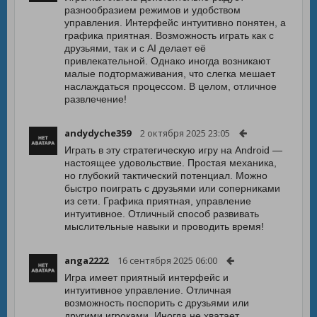
разнообразием режимов и удобством
управления. Интерфейс интуитивно понятен, а
графика приятная. Возможность играть как с
друзьями, так и с AI делает её
привлекательной. Однако иногда возникают
малые подтормаживания, что слегка мешает
наслаждаться процессом. В целом, отличное
развлечение!
andydyche359
2 октября 2025 23:05
Играть в эту стратегическую игру на Android —
настоящее удовольствие. Простая механика,
но глубокий тактический потенциал. Можно
быстро поиграть с друзьями или соперниками
из сети. Графика приятная, управление
интуитивное. Отличный способ развивать
мыслительные навыки и проводить время!
anga2222
16 сентября 2025 06:00
Игра имеет приятный интерфейс и
интуитивное управление. Отличная
возможность поспорить с друзьями или
другими игроками. Иногда не хватает