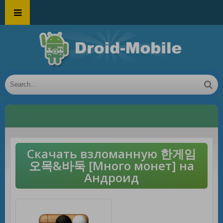
Скачать взломанную 한게임
오목&바둑 [Много монет] на
Андроид