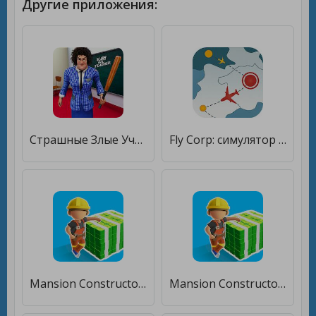
Другие приложения:
Страшные Злые Учителя Игры [Много монет]
Fly Corp: симулятор авиалиний [Много монет]
Mansion Constructor [Много монет]
Mansion Constructor [Много монет]