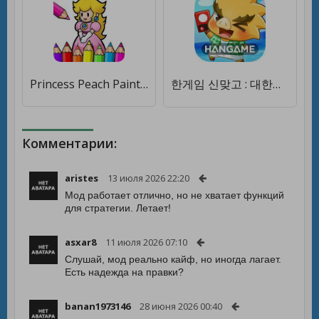
Princess Peach Paint Coloring [Много монет]
한게임 신맞고 : 대한민국 원조 고스톱 [Много монет]
Комментарии:
aristes
13 июля 2026 22:20
Мод работает отлично, но не хватает функций
для стратегии. Летает!
asxar8
11 июля 2026 07:10
Слушай, мод реально кайф, но иногда лагает.
Есть надежда на правки?
banan1973146
28 июня 2026 00:40