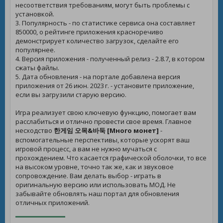
несоответствия требованиям, могут быть проблемы с
установкой.
3. Популярность - по статистике сервиса она составляет
850000, о рейтинге приложения красноречиво
демонстрирует количество загрузок, сделайте его
популярнее.
4. Версия приложения - полученный релиз - 2.8.7, в котором
сжаты файлы.
5. Дата обновления - на портале добавлена версия
приложения от 26 июн. 2023 г. - установите приложение,
если вы загрузили старую версию.
Игра реализует свою ключевую функцию, помогает вам
расслабиться и отлично провести свое время. Главное
несходство
한게임 오목&바둑 [Много монет]
-
вспомогательные перспективы, которые ускорят ваш
игровой процесс, а вам не нужно мучаться с
прохождением. Что касается графической оболочки, то все
на высоком уровне, точно так же, как и звуковое
сопровождение. Вам делать выбор - играть в
оригинальную версию или использовать МОД. Не
забывайте обновлять наш портал для обновления
отличных приложений.