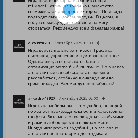
Игра просто шикарная! Затягивающий
геймплей, отличная графика и множество
возможностей для прокачки героев. Но иногда
подводят лаги и долгие загрузки. В целом, я
получаю массу удовольствия и не могу
оторваться! Рекомендую всем фанатам жанра!
alex881808
7 октября 2025 19:00
Игра действительно затягивает! Графика
шикарная, управление интуитивно понятное.
Однако иногда встречаются баги, и
оптимизация могла бы быть лучше. Но в целом
это отличный способ скоротать время и
расслабиться, особенно в очереди или во
время поездки. Рекомендую попробовать!
arkadio45927
7 октября 2025 02:00
Играть на мобильном — это удобно, но порой
не хватает производительности и качественной
графики. Зато можно наслаждаться любимыми
играми в любое время и в любом месте.
Иногда интерфейс неудобный, но всё равно,
это отличная платформа для отдыха и