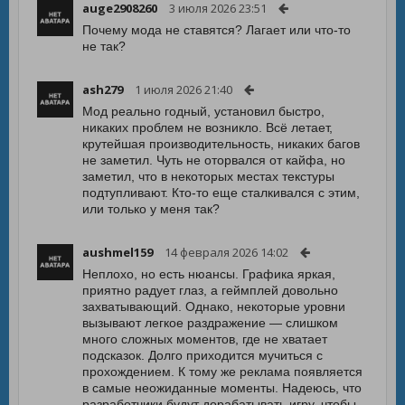
auge2908260
3 июля 2026 23:51
Почему мода не ставятся? Лагает или что-то
не так?
ash279
1 июля 2026 21:40
Мод реально годный, установил быстро,
никаких проблем не возникло. Всё летает,
крутейшая производительность, никаких багов
не заметил. Чуть не оторвался от кайфа, но
заметил, что в некоторых местах текстуры
подтупливают. Кто-то еще сталкивался с этим,
или только у меня так?
aushmel159
14 февраля 2026 14:02
Неплохо, но есть нюансы. Графика яркая,
приятно радует глаз, а геймплей довольно
захватывающий. Однако, некоторые уровни
вызывают легкое раздражение — слишком
много сложных моментов, где не хватает
подсказок. Долго приходится мучиться с
прохождением. К тому же реклама появляется
в самые неожиданные моменты. Надеюсь, что
разработчики будут дорабатывать игру, чтобы