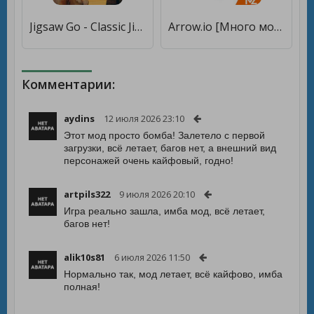
Jigsaw Go - Classic Jigsaw Puz [Много монет]
Arrow.io [Много монет]
Комментарии:
aydins
12 июля 2026 23:10
Этот мод просто бомба! Залетело с первой
загрузки, всё летает, багов нет, а внешний вид
персонажей очень кайфовый, годно!
artpils322
9 июля 2026 20:10
Игра реально зашла, имба мод, всё летает,
багов нет!
alik10s81
6 июля 2026 11:50
Нормально так, мод летает, всё кайфово, имба
полная!