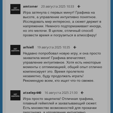
amtoner
20 августа 2025 10:33
Игра затянула с первых минут! Графика на
высоте, а управление интуитивно понятное.
Исследовать мир интересно, а сюжет держит в
напряжении. Немного подтормаживает иногда,
но это мелочи. В целом, отличный способ
провести время и погрузиться в атмосферу!
arhiell
19 августа 2025 10:35
Недавно попробовал новую игру, и она просто
захватила меня! Графика впечатляет,
управление интуитивное. Хотя есть некоторые
моменты с оптимизацией, общий опыт отлично
компенсирует это. Время пролетело
незаметно, буду продолжать играть!
Рекомендую всем, кто ищет что-то свежее.
atselep440
16 августа 2025 21:30
Игра просто зацепила! Отличная графика,
плавный геймплей и захватывающий сюжет.
Есть множество возможностей для прокачки
персонажа, а управление интуитивно