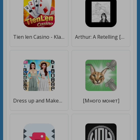
Tien len Casino - Kla Klouk, L [Много монет]
Arthur: A Retelling [Много монет]
Dress up and Makeup: DIY Games [Много монет]
[Много монет]