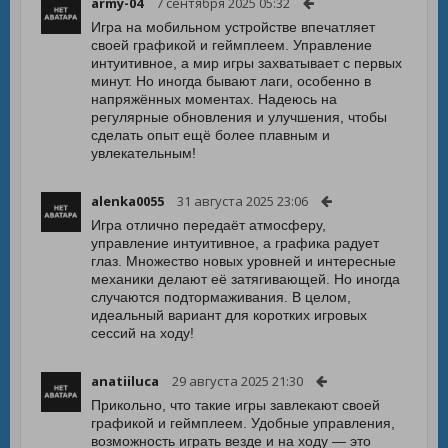
army-04
7 сентября 2025 05:32
Игра на мобильном устройстве впечатляет
своей графикой и геймплеем. Управление
интуитивное, а мир игры захватывает с первых
минут. Но иногда бывают лаги, особенно в
напряжённых моментах. Надеюсь на
регулярные обновления и улучшения, чтобы
сделать опыт ещё более плавным и
увлекательным!
alenka0055
31 августа 2025 23:06
Игра отлично передаёт атмосферу,
управление интуитивное, а графика радует
глаз. Множество новых уровней и интересные
механики делают её затягивающей. Но иногда
случаются подтормаживания. В целом,
идеальный вариант для коротких игровых
сессий на ходу!
anatiiluca
29 августа 2025 21:30
Прикольно, что такие игры завлекают своей
графикой и геймплеем. Удобные управления,
возможность играть везде и на ходу — это