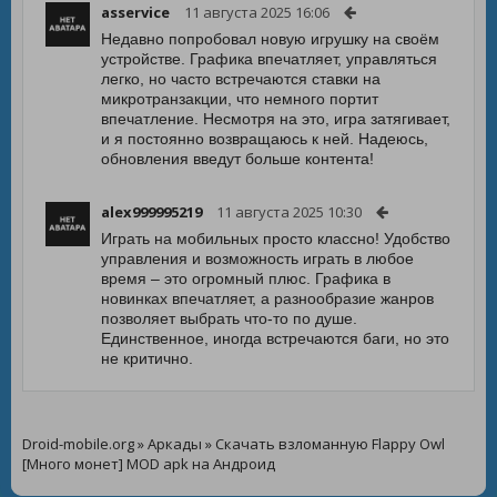
asservice
11 августа 2025 16:06
Недавно попробовал новую игрушку на своём
устройстве. Графика впечатляет, управляться
легко, но часто встречаются ставки на
микротранзакции, что немного портит
впечатление. Несмотря на это, игра затягивает,
и я постоянно возвращаюсь к ней. Надеюсь,
обновления введут больше контента!
alex999995219
11 августа 2025 10:30
Играть на мобильных просто классно! Удобство
управления и возможность играть в любое
время – это огромный плюс. Графика в
новинках впечатляет, а разнообразие жанров
позволяет выбрать что-то по душе.
Единственное, иногда встречаются баги, но это
не критично.
Droid-mobile.org
»
Аркады
» Скачать взломанную Flappy Owl
[Много монет] MOD apk на Андроид