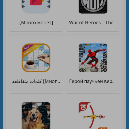
[Много монет]
War of Heroes - The PDF Game [Много монет]
كلمات متقاطعة [Много монет]
Герой паучьей веревки [Много монет]