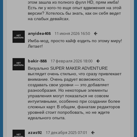
этом зашла из полного фулл HD, прям имба!
Есть ли у кого-то еще опыт вдвижения на этой
версии? Хотелось бы знать, как он себя ведет
на слабых девайсах.
anyidea408
11 июня 2026 16:50
Имба-мод, просто кайф ездить по этому миру!
Летает!
bakir-888
17 февраля 2026 18:00
Визуально SUPER MAKER ADVENTURE
выглядит очень стильно, что сразу привлекает
внимание. Очень радует возможность
создавать свои уровни — это добавляет
разнообразия. Но некоторые элементы
управления могут показаться не совсем
интуитивными, особенно при создании более
сложных карт. В общем, фанатам редакторов
уровней стоит попробовать, но не ждите
идеального опыта.
azas92
17 декабря 2025 07:01