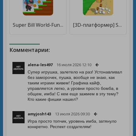
Super Bill World-Fun Adventure [Мод меню]
[3D-платформер] Super Bear Adventure [Много денег]
Комментарии:
alena-les497
16 июля 2026 12:10
Супер игрушка, залетело на раз! Устонавливал
без заморочек, пушка, вообще не знаю, как
таким играми живем! Графика кайф,
управляется легко, а уровни просто бомба, в
общем, имба! С кем еще зажмем в эту тему?
Кто какие фишки нашел?
amyjosh143
13 июля 2026 09:30
Игра просто топчик, уровень имба, затянуло
конкретно. Респект создателям!