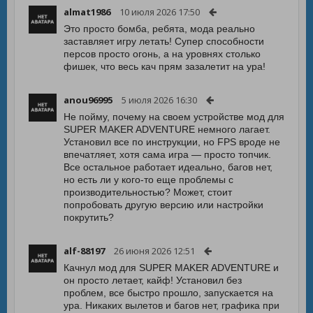
almat1986
10 июля 2026 17:50
Это просто бомба, ребята, мода реально
заставляет игру летать! Супер способности
персов просто огонь, а на уровнях столько
фишек, что весь кач прям зазалетит на ура!
anou96995
5 июля 2026 16:30
Не пойму, почему на своем устройстве мод для
SUPER MAKER ADVENTURE немного лагает.
Установил все по инструкции, но FPS вроде не
впечатляет, хотя сама игра — просто топчик.
Все остальное работает идеально, багов нет,
но есть ли у кого-то еще проблемы с
производительностью? Может, стоит
попробовать другую версию или настройки
покрутить?
alf-88197
26 июня 2026 12:51
Качнул мод для SUPER MAKER ADVENTURE и
он просто летает, кайф! Установил без
проблем, все быстро прошло, запускается на
ура. Никаких вылетов и багов нет, графика при