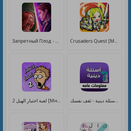
Запретный Плод - Твои Истории [Много денег]
Crusaders Quest [Много денег]
لعبة اسئلة دينية - ثقف نفسك [Много денег]
لعبة اختبار الهبل 2‎ [Много монет]