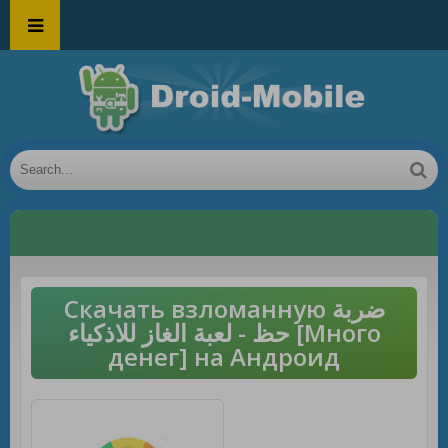
Скачать взломанную ضربة
حظ - لعبة الغاز للاذكياء [Много
денег] на Андроид