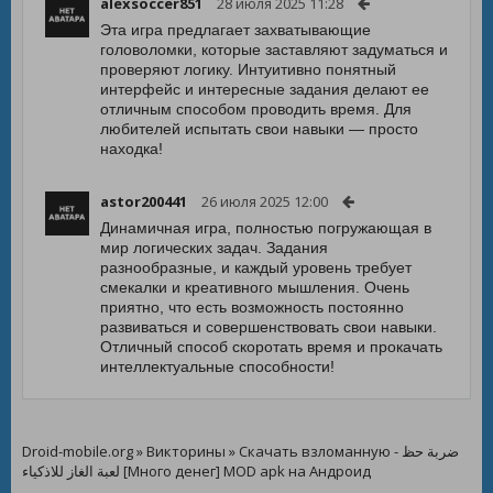
alexsoccer851
28 июля 2025 11:28
Эта игра предлагает захватывающие
головоломки, которые заставляют задуматься и
проверяют логику. Интуитивно понятный
интерфейс и интересные задания делают ее
отличным способом проводить время. Для
любителей испытать свои навыки — просто
находка!
astor200441
26 июля 2025 12:00
Динамичная игра, полностью погружающая в
мир логических задач. Задания
разнообразные, и каждый уровень требует
смекалки и креативного мышления. Очень
приятно, что есть возможность постоянно
развиваться и совершенствовать свои навыки.
Отличный способ скоротать время и прокачать
интеллектуальные способности!
Droid-mobile.org
»
Викторины
» Скачать взломанную ضربة حظ -
لعبة الغاز للاذكياء [Много денег] MOD apk на Андроид