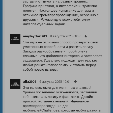
заставляют думать на разных уровнях.
Графика приятная, а интерфейс интуитивно
понятен. Настоящее испытание для ума и
отличное времяпрепровождение, особенно с
друзьями! Рекомендую всем любителям
интеллектуальных задач!
amylaydon203
8 августа 2025 08:30
Эта игра — отличный способ проверить свои
умственные способности и развить логику.
Загадки разнообразные и порой очень
сложные, что добавляет интереса и заставляет
задуматься. Идеально подходит для тех, кто
любит решать головоломки и ставить перед
собой новые вызовы.
alla2006
6 августа 2025 10:01
Эта головоломка для истинных знатоков!
Уровни постепенно усложняются, заставляя
тебя включать логику и фантазию. Дизайн
простой, но увлекательный. Идеальное
времяпрепровождение для
любителейChallenges, которые любят размять