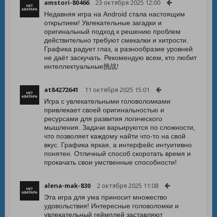
amstori-80466
23 октября 2025 12:00
Недавняя игра на Android стала настоящим
открытием! Увлекательные загадки и
оригинальный подход к решению проблем
действительно требуют смекалки и хитрости.
Графика радует глаз, а разнообразие уровней
не даёт заскучать. Рекомендую всем, кто любит
интеллектуальные挑战!
at84272641
11 октября 2025 15:01
Игра с увлекательными головоломками
привлекает своей оригинальностью и
ресурсами для развития логического
мышления. Задачи варьируются по сложности,
что позволяет каждому найти что-то на свой
вкус. Графика яркая, а интерфейс интуитивно
понятен. Отличный способ скоротать время и
прокачать свои умственные способности!
alena-mak-830
2 октября 2025 11:08
Эта игра для ума приносит множество
удовольствия! Интересные головоломки и
увлекательный геймплей заставляют