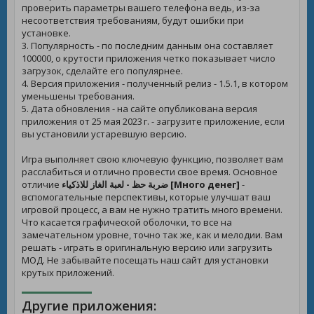
проверить параметры вашего телефона ведь, из-за
несоответствия требованиям, будут ошибки при
установке.
3. Популярность - по последним данным она составляет
100000, о крутости приложения четко показывает число
загрузок, сделайте его популярнее.
4. Версия приложения - полученный релиз - 1.5.1, в котором
уменьшены требования.
5. Дата обновления - на сайте опубликована версия
приложения от 25 мая 2023 г. - загрузите приложение, если
вы установили устаревшую версию.
Игра выполняет свою ключевую функцию, позволяет вам
расслабиться и отлично провести свое время. Основное
отличие
ضربة حظ - لعبة الغاز للاذكياء [Много денег]
-
вспомогательные перспективы, которые улучшат ваш
игровой процесс, а вам не нужно тратить много времени.
Что касается графической оболочки, то все на
замечательном уровне, точно так же, как и мелодии. Вам
решать - играть в оригинальную версию или загрузить
МОД. Не забывайте посещать наш сайт для установки
крутых приложений.
Другие приложения: