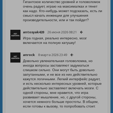
Гигантское количество уровней и головоломок
очень радует, играю на максималках и тянет
как надо. Кто-нибудь может подсказать, есть ли
смысл качать инжекции для улучшения
производительности, или и так пойдет?
antosyak420
26 июня 2026 08:21
Игра годная, реально интересно, мозг
включается на полную катушку!
anrock
8 марта 2026 23:49
Довольно увлекательная головоломка, но
иногда вопросы заставляют задуматься
слишком сильно. Они могут быть довольно
запутанными, и не все из них действительно
кажутся логичными. Легкий интерфейс радует,
и есть несколько интересных уровней, которые
действительно заставляют включать мозги. С
одной стороны, мне нравится, что игра
развивает мышление, но, с другой стороны,
хочется немного больше простоты. В общем,
если готовы к вызову, то попробовать стоит.