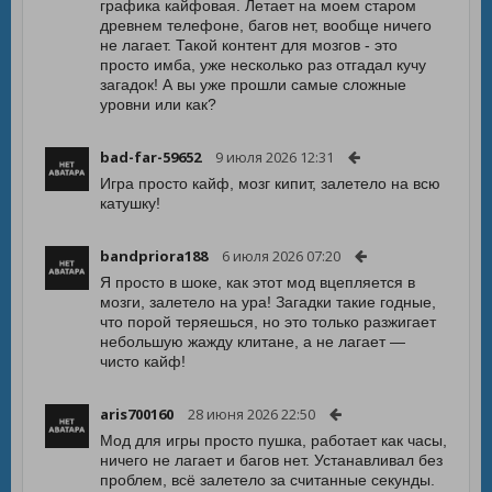
графика кайфовая. Летает на моем старом
древнем телефоне, багов нет, вообще ничего
не лагает. Такой контент для мозгов - это
просто имба, уже несколько раз отгадал кучу
загадок! А вы уже прошли самые сложные
уровни или как?
bad-far-59652
9 июля 2026 12:31
Игра просто кайф, мозг кипит, залетело на всю
катушку!
bandpriora188
6 июля 2026 07:20
Я просто в шоке, как этот мод вцепляется в
мозги, залетело на ура! Загадки такие годные,
что порой теряешься, но это только разжигает
небольшую жажду клитане, а не лагает —
чисто кайф!
aris700160
28 июня 2026 22:50
Мод для игры просто пушка, работает как часы,
ничего не лагает и багов нет. Устанавливал без
проблем, всё залетело за считанные секунды.