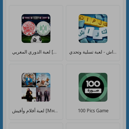
كلمات كراش - لعبة تسلية وتحدي [Много денег]
لعبة الدوري المغربي [Много монет]
لعبة أفلام وأفيش [Много монет]
100 Pics Game