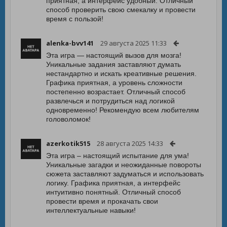
приятная, а интерфейс удобный. Отличный
способ проверить свою смекалку и провести
время с пользой!
alenka-bvv141
29 августа 2025 11:33
Эта игра — настоящий вызов для мозга!
Уникальные задания заставляют думать
нестандартно и искать креативные решения.
Графика приятная, а уровень сложности
постепенно возрастает. Отличный способ
развлечься и потрудиться над логикой
одновременно! Рекомендую всем любителям
головоломок!
azerkotik515
28 августа 2025 14:33
Эта игра – настоящий испытание для ума!
Уникальные загадки и неожиданные повороты
сюжета заставляют задуматься и использовать
логику. Графика приятная, а интерфейс
интуитивно понятный. Отличный способ
провести время и прокачать свои
интеллектуальные навыки!