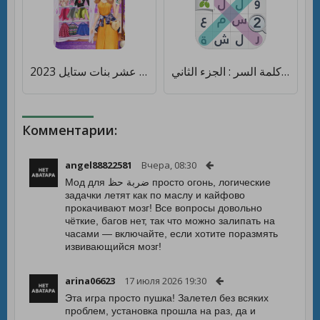
لعبة كلمة السر : الجزء الثاني [Много денег]
لعبة تلبيس عشر بنات ستايل 2023 [Мод меню]
Комментарии:
angel88822581
Вчера, 08:30
Мод для ضربة حظ просто огонь, логические
задачки летят как по маслу и кайфово
прокачивают мозг! Все вопросы довольно
чёткие, багов нет, так что можно залипать на
часами — включайте, если хотите поразмять
извивающийся мозг!
arina06623
17 июля 2026 19:30
Эта игра просто пушка! Залетел без всяких
проблем, установка прошла на раз, да и