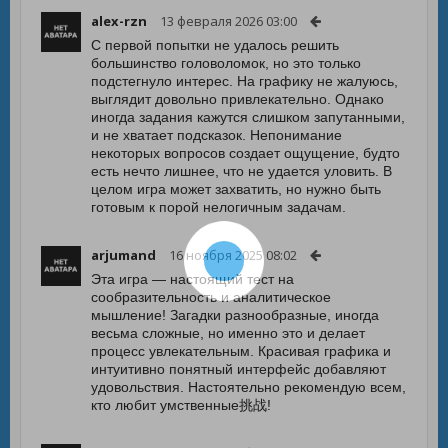
alex-rzn
13 февраля 2026 03:00
С первой попытки не удалось решить
большинство головоломок, но это только
подстегнуло интерес. На графику не жалуюсь,
выглядит довольно привлекательно. Однако
иногда задания кажутся слишком запутанными,
и не хватает подсказок. Непонимание
некоторых вопросов создает ощущение, будто
есть нечто лишнее, что не удается уловить. В
целом игра может захватить, но нужно быть
готовым к порой нелогичным задачам.
arjumand
16 ноября 2025 08:02
Эта игра — настоящий тест на
сообразительность и аналитическое
мышление! Загадки разнообразные, иногда
весьма сложные, но именно это и делает
процесс увлекательным. Красивая графика и
интуитивно понятный интерфейс добавляют
удовольствия. Настоятельно рекомендую всем,
кто любит умственные挑战!