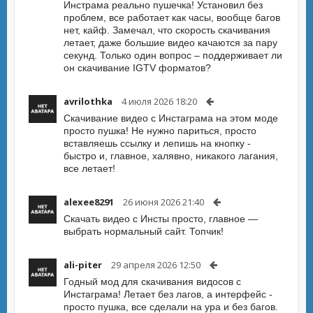
Инстрама реально пушечка! Установил без
проблем, все работает как часы, вообще багов
нет, кайф. Замечал, что скорость скачивания
летает, даже большие видео качаются за пару
секунд. Только один вопрос – поддерживает ли
он скачивание IGTV форматов?
avrilothka
4 июля 2026 18:20
Скачивание видео с Инстаграма на этом моде
просто пушка! Не нужно париться, просто
вставляешь ссылку и лепишь на кнопку -
быстро и, главное, халявно, никакого лагания,
все летает!
alexee8291
26 июня 2026 21:40
Скачать видео с Инсты просто, главное —
выбрать нормальный сайт. Топчик!
ali-piter
29 апреля 2026 12:50
Годный мод для скачивания видосов с
Инстаграма! Летает без лагов, а интерфейс -
просто пушка, все сделали на ура и без багов.