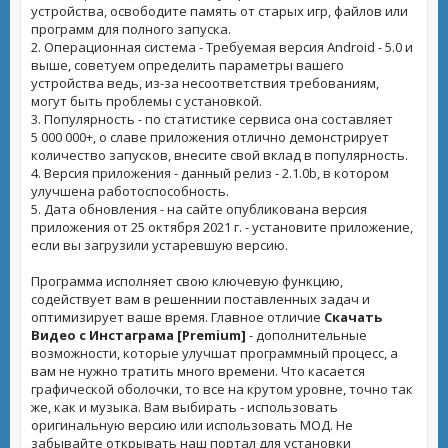
устройства, освободите память от старых игр, файлов или
программ для полного запуска.
2. Операционная система - Требуемая версия Android - 5.0 и
выше, советуем определить параметры вашего
устройства ведь, из-за несоответствия требованиям,
могут быть проблемы с установкой.
3. Популярность - по статистике сервиса она составляет
5 000 000+, о славе приложения отлично демонстрирует
количество запусков, внесите свой вклад в популярность.
4. Версия приложения - данный релиз - 2.1.0b, в котором
улучшена работоспособность.
5. Дата обновления - на сайте опубликована версия
приложения от 25 октября 2021 г. - установите приложение,
если вы загрузили устаревшую версию.
Программа исполняет свою ключевую функцию,
содействует вам в решеннии поставленных задач и
оптимизирует ваше время. Главное отличие
Скачать
Видео с Инстаграма [Premium]
- дополнительные
возможности, которые улучшат программный процесс, а
вам не нужно тратить много времени. Что касается
графической оболочки, то все на крутом уровне, точно так
же, как и музыка. Вам выбирать - использовать
оригинальную версию или использовать МОД. Не
забывайте открывать наш портал для установки