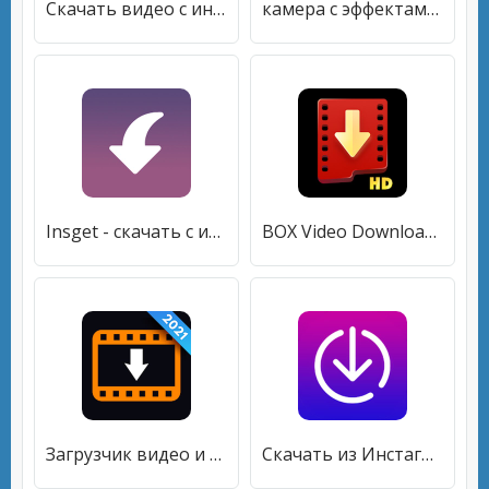
Cкачать видео с инстаграм [Без рекламы]
камера с эффектами, маски для инстаграма-Lomograph [Без рекламы]
Insget - скачать с инстаграма [Без рекламы]
BOX Video Downloader: скачать видео и браузер [Полная версия]
Загрузчик видео и заставка [Без рекламы]
Скачать из Инстаграма видео [Premium]