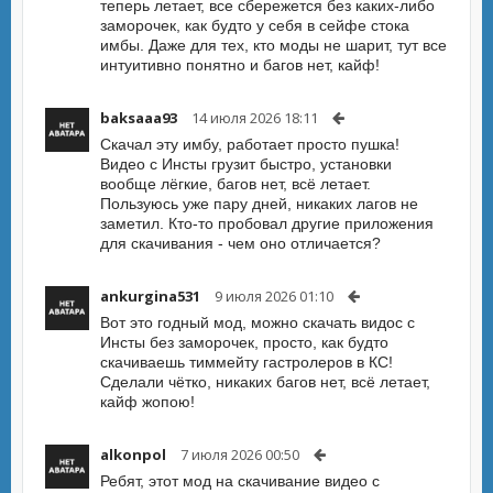
теперь летает, все сбережется без каких-либо
заморочек, как будто у себя в сейфе стока
имбы. Даже для тех, кто моды не шарит, тут все
интуитивно понятно и багов нет, кайф!
baksaaa93
14 июля 2026 18:11
Скачал эту имбу, работает просто пушка!
Видео с Инсты грузит быстро, установки
вообще лёгкие, багов нет, всё летает.
Пользуюсь уже пару дней, никаких лагов не
заметил. Кто-то пробовал другие приложения
для скачивания - чем оно отличается?
ankurgina531
9 июля 2026 01:10
Вот это годный мод, можно скачать видос с
Инсты без заморочек, просто, как будто
скачиваешь тиммейту гастролеров в КС!
Сделали чётко, никаких багов нет, всё летает,
кайф жопою!
alkonpol
7 июля 2026 00:50
Ребят, этот мод на скачивание видео с