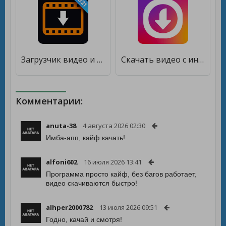
Загрузчик видео и заставка [Без рекламы]
Скачать видео с инстаграм [Premium]
Комментарии:
anuta-38
4 августа 2026 02:30
Имба-апп, кайф качать!
alfoni602
16 июля 2026 13:41
Программа просто кайф, без багов работает,
видео скачиваются быстро!
alhper2000782
13 июля 2026 09:51
Годно, качай и смотря!