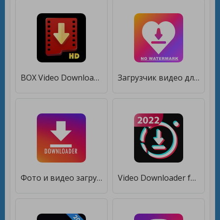
BOX Video Downloader: скачать видео и браузер [Полная версия]
Загрузчик видео для Likee - без водяных знаков [Полная версия]
Фото и видео загрузчик для Instagram - Репост [Unlocked]
Video Downloader for Tic Toc Download TikTok Video [Unlocked]