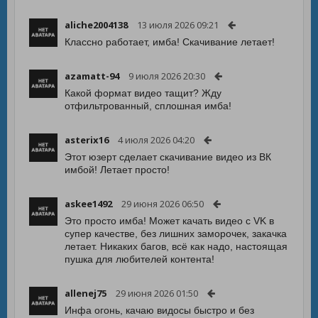
aliche2004138
13 июля 2026 09:21
Классно работает, имба! Скачивание летает!
azamatt-94
9 июля 2026 20:30
Какой формат видео тащит? Жду
отфильтрованный, сплошная имба!
asterix16
4 июля 2026 04:20
Этот юзерт сделает скачивание видео из ВК
имбой! Летает просто!
askee1492
29 июня 2026 06:50
Это просто имба! Может качать видео с VK в
супер качестве, без лишних заморочек, закачка
летает. Никаких багов, всё как надо, настоящая
пушка для любителей контента!
allenej75
29 июня 2026 01:50
Инфа огонь, качаю видосы быстро и без