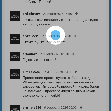
проблем. Топчик!
ankolotov
27 июня 2026 14:50
Фишка с скачиванием летает, но иногда видео
не прогружается.
anka-2211
27 июня 2026 12:30
Скачка пушка, всё летает!
ariankat
27 июня 2026 01:30
Годно, летает огонь!
almaz7926
26 июня 2026 09:31
Приложение просто пушка, забирает видео с
VK на раз-два, как будто и не было никаких
заморочек. Интерфейс простой, никаких багов
не замечал – просто закинул ссылку и качай
сколько хочется, кайф!
anshela526
9 февраля 2026 06:00