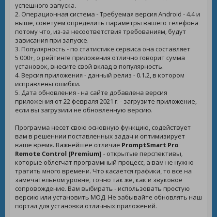
успешного запуска.
2. Операционная система - Требуемая версия Android - 4.4 и
выше, советуем определить параметры вашего телефона
потому что, из-за несоответствия требованиям, будут
зависания при запуске.
3. Популярность - по статистике сервиса она составляет
5 000+, о рейтинге приложения отлично говорит сумма
установок, внесите свой вклад в популярность.
4. Версия приложения - данный релиз - 0.1.2, в котором
исправлены ошибки.
5. Дата обновления - на сайте добавлена версия
приложения от 22 февраля 2021 г. - загрузите приложение,
если вы загрузили не обновленную версию.
Программа несет свою основную функцию, содействует
вам в решеннии поставленных задач и оптимизирует
ваше время. Важнейшее отличие
PromptSmart Pro
Remote Control [Premium]
- открытые перспективы,
которые облегчат программный процесс, а вам не нужно
тратить много времени. Что касается графики, то все на
замечательном уровне, точно так же, как и звуковое
сопровождение. Вам выбирать - использовать простую
версию или установить МОД. Не забывайте обновлять наш
портал для установки отличных приложений.