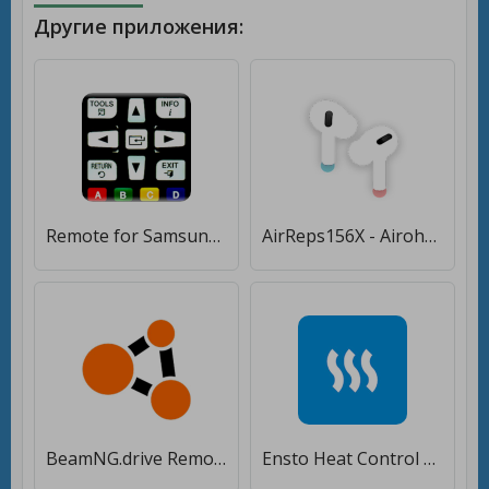
Другие приложения:
Remote for Samsung TV
AirReps156X - Airoha control app [Premium]
BeamNG.drive Remote Control V2 [Unlocked]
Ensto Heat Control App [Premium]