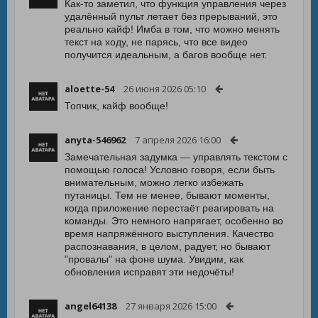
Как-то заметил, что функция управления через
удалённый пульт летает без прерываний, это
реально кайф! Имба в том, что можно менять
текст на ходу, не парясь, что все видео
получится идеальным, а багов вообще нет.
aloette-54
26 июня 2026 05:10
Топчик, кайф вообще!
anyta-546962
7 апреля 2026 16:00
Замечательная задумка — управлять текстом с
помощью голоса! Условно говоря, если быть
внимательным, можно легко избежать
путаницы. Тем не менее, бывают моменты,
когда приложение перестаёт реагировать на
команды. Это немного напрягает, особенно во
время напряжённого выступления. Качество
распознавания, в целом, радует, но бывают
"провалы" на фоне шума. Увидим, как
обновления исправят эти недочёты!
angel64138
27 января 2026 15:00