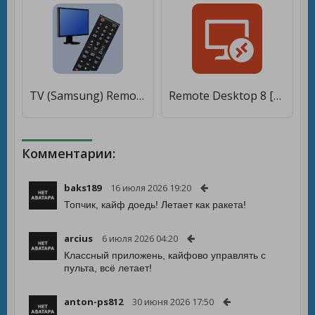
TV (Samsung) Remote Control [Без рекламы]
Remote Desktop 8 [Premium]
Комментарии:
baks189
16 июля 2026 19:20
Топчик, кайф доедь! Летает как ракета!
arcius
6 июля 2026 04:20
Классный приложень, кайфово управлять с
пульта, всё летает!
anton-ps812
30 июня 2026 17:50