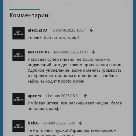
Комментарии:
alex52103
15 июля 2026 10:31
Топчик! Всё летает, кайф!
aversss107
14 июля 2026 00:31
Работает супер плавно, не было никаких
подвисаний, что для такого приложения важно.
Удобное управление, можно менять громкость
и переключать каналы с телефона - вообще
кайф, выходит просто имба!
aptem
11 июля 2026 18:31
Имбовая штука, все раскидывает на ура, багов
не нашел, кайф!
bal98
7 июля 2026 15:20
Тема топчик, пушка! Управляю телеканалом
через телефон, летает!