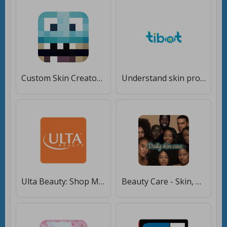
Custom Skin Creator For Minecraft [Premium]
Understand skin problems
Ulta Beauty: Shop Makeup, Skin, Hair & Perfume [Полная версия]
Beauty Care - Skin, Hair, Face, Eyes, Teeth [Unlocked]