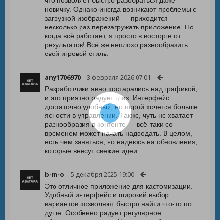
что позволяет быстро разобраться даже
новичку. Однако иногда возникают проблемы с
загрузкой изображений — приходится
несколько раз перезагружать приложение. Но
когда всё работает, я просто в восторге от
результатов! Всё же неплохо разнообразить
свой игровой стиль.
any1706970
3 февраля 2026 07:01
Разработчики явно постарались над графикой,
и это приятно радует глаз. Интерфейс
достаточно удобный, но порой хочется больше
ясности в управлении. Также, чуть не хватает
разнообразия в контенте — всё-таки со
временем может начать надоедать. В целом,
есть чем заняться, но надеюсь на обновления,
которые внесут свежие идеи.
b-m-o
5 декабря 2025 19:00
Это отличное приложение для кастомизации.
Удобный интерфейс и широкий выбор
вариантов позволяют быстро найти что-то по
душе. Особенно радует регулярное