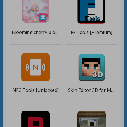
Blooming cherry blossoms skin for Next SMS [Полная версия]
FF Tools [Premium]
NFC Tools [Unlocked]
Skin Editor 3D for Minecraft [Без рекламы]