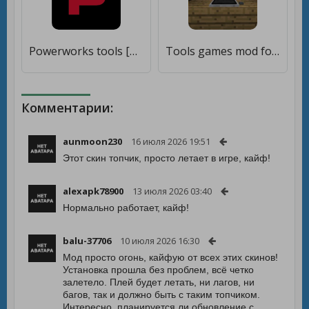
Powerworks tools [Unlocked]
Tools games mod for mcpe [Много денег]
Комментарии:
aunmoon230
16 июля 2026 19:51
Этот скин топчик, просто летает в игре, кайф!
alexapk78900
13 июля 2026 03:40
Нормально работает, кайф!
balu-37706
10 июля 2026 16:30
Мод просто огонь, кайфую от всех этих скинов!
Установка прошла без проблем, всё четко
залетело. Плей будет летать, ни лагов, ни
багов, так и должно быть с таким топчиком.
Интересно, планируется ли обновление с