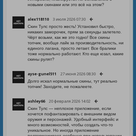
новыми скинами или это всё на этом?
alex118110
3 июля 2026 07:30
Скин Тулс просто жесть! Установил быстро,
никаких заморочек, прям за секунды залетело.
Чёрт возьми, как же это годно! Все скины
топчик, вообще лайк за производительность, ни
единого лагана, просто летает. Все бралики
тоже нормально работают. Кто еще юзал, какие
скины рулят?
ayse-gunel511
27 июня 2026 08:30
Долго искал нормальные скины, тут реально
топчик! Заходите, не пожалеете.
ashley66
20 февраля 2026 14:02
Скин Тулс — неплохое приложение, если
хочется пофантазировать с внешним видом
оружия и персонажей. Удобный интерфейс и
много возможностей, чтобы создать что-то
уникальное. Но иногда приложение
подтормаживает, особенно при использовании