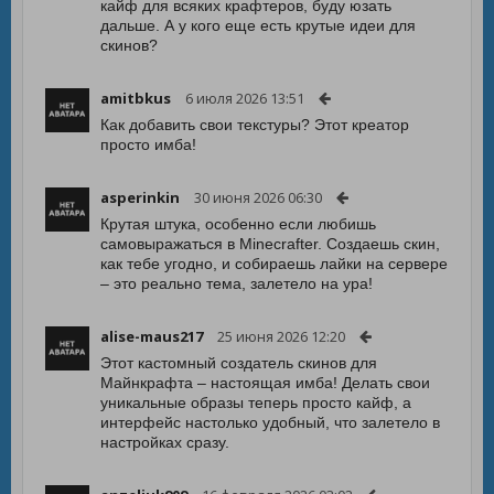
кайф для всяких крафтеров, буду юзать
дальше. А у кого еще есть крутые идеи для
скинов?
amitbkus
6 июля 2026 13:51
Как добавить свои текстуры? Этот креатор
просто имба!
asperinkin
30 июня 2026 06:30
Крутая штука, особенно если любишь
самовыражаться в Minecrafter. Создаешь скин,
как тебе угодно, и собираешь лайки на сервере
– это реально тема, залетело на ура!
alise-maus217
25 июня 2026 12:20
Этот кастомный создатель скинов для
Майнкрафта – настоящая имба! Делать свои
уникальные образы теперь просто кайф, а
интерфейс настолько удобный, что залетело в
настройках сразу.