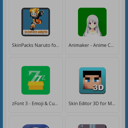
SkinPacks Naruto for Minecraft - New Skins Naruto [Premium]
Animaker - Anime Character Creator [Premium]
zFont 3 - Emoji & Custom Font Changer [No ROOT] [Premium]
Skin Editor 3D for Minecraft [Без рекламы]