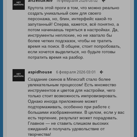
anzeliuk909
16 февраля 2026 03:02
Крутота этой проги в том, что можно реально
создать уникальный скин для своего
персонажа, но, блин, интерфейс какой-то
запутанный! Сперва, кажется, всё понятно, а
потом начинаешь теряться в настройках. Да,
инструменты неплохие, но не хватало бы
более четких подсказок, чтобы не тратить
время на поиск. В общем, стоит попробовать,
если хочется выделиться, но будьте готовы
потратить время на разбор.
aspidhouse
6 февраля 2026 03:01
Создание скинов в Minecraft стало более
увлекательным процессом! Есть множество
инструментов и цветов для настройки, чего
только стоит возможность импровизировать.
Однако иногда приложение может
подтормаживать, особенно при работе с
большими изображениями. В целом, если у вас
есть терпение, результат может порадовать.
Главное — не ставить слишком высоких
ожиданий и получать удовольствие от
творчества!