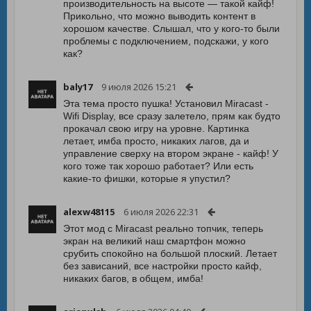
производительность на высоте — такой кайф!
Прикольно, что можно выводить контент в
хорошом качестве. Слышал, что у кого-то были
проблемы с подключением, подскажи, у кого
как?
baly17
9 июля 2026 15:21
Эта тема просто пушка! Установил Miracast -
Wifi Display, все сразу залетело, прям как будто
прокачал свою игру на уровне. Картинка
летает, имба просто, никаких лагов, да и
управление сверху на втором экране - кайф! У
кого тоже так хорошо работает? Или есть
какие-то фишки, которые я упустил?
alexw48115
6 июля 2026 22:31
Этот мод с Miracast реально топчик, теперь
экран на великий наш смартфон можно
срубить спокойно на большой плоский. Летает
без зависаний, все настройки просто кайф,
никаких багов, в общем, имба!