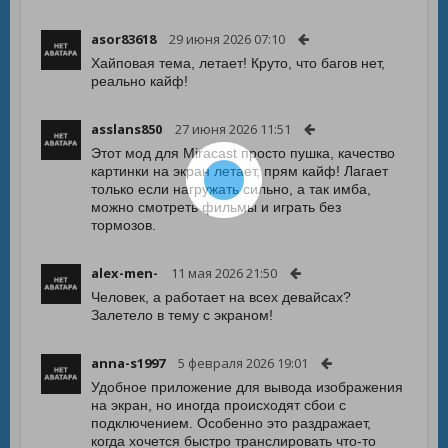
asor83618
29 июня 2026 07:10
Хайповая тема, летает! Круто, что багов нет,
реально кайф!
asslans850
27 июня 2026 11:51
Этот мод для Miracast просто пушка, качество
картинки на экран летает, прям кайф! Лагает
только если нагружать сильно, а так имба,
можно смотреть фильмы и играть без
тормозов.
alex-men-
11 мая 2026 21:50
Человек, а работает на всех девайсах?
Залетело в тему с экраном!
anna-s1997
5 февраля 2026 19:01
Удобное приложение для вывода изображения
на экран, но иногда происходят сбои с
подключением. Особенно это раздражает,
когда хочется быстро транслировать что-то