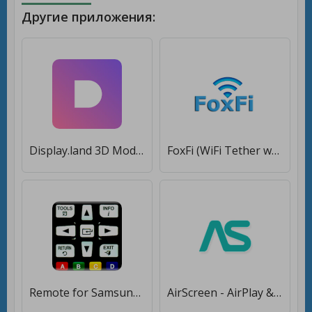
Другие приложения:
Display.land 3D Modeling: 3D Scanner & Model Maker [Полная версия]
FoxFi (WiFi Tether w/o Root) [Premium]
Remote for Samsung TV
AirScreen - AirPlay & Cast & Miracast & DLNA [Без рекламы]