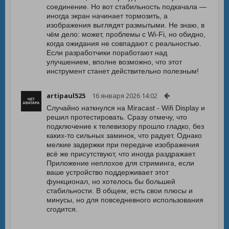
соединение. Но вот стабильность подкачала —
иногда экран начинает тормозить, а
изображения выглядят размытыми. Не знаю, в
чём дело: может, проблемы с Wi-Fi, но обидно,
когда ожидания не совпадают с реальностью.
Если разработчики поработают над
улучшением, вполне возможно, что этот
инструмент станет действительно полезным!
artipaul525
16 января 2026 14:02
Случайно наткнулся на Miracast - Wifi Display и
решил протестировать. Сразу отмечу, что
подключение к телевизору прошло гладко, без
каких-то сильных заминок, что радует. Однако
мелкие задержки при передаче изображения
всё же присутствуют, что иногда раздражает.
Приложение неплохое для стриминга, если
ваше устройство поддерживает этот
функционал, но хотелось бы большей
стабильности. В общем, есть свои плюсы и
минусы, но для повседневного использования
сгодится.