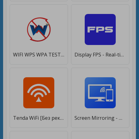
WIFI WPS WPA TESTER [Premium]
Display FPS - Real-time FPS Meter [Без рекламы]
Tenda WiFi [Без рекламы]
Screen Mirroring - Miracast for android to TV [Unlocked]