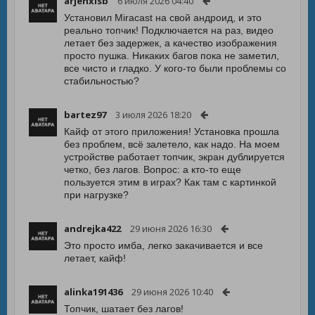
arjenxlsb
6 июля 2026 04:40
Установил Miracast на свой андроид, и это
реально топчик! Подключается на раз, видео
летает без задержек, а качество изображения
просто пушка. Никаких багов пока не заметил,
все чисто и гладко. У кого-то были проблемы со
стабильностью?
bartez97
3 июля 2026 18:20
Кайф от этого приложения! Установка прошла
без проблем, всё залетело, как надо. На моем
устройстве работает топчик, экран дублируется
четко, без лагов. Вопрос: а кто-то еще
пользуется этим в играх? Как там с картинкой
при нагрузке?
andrejka422
29 июня 2026 16:30
Это просто имба, легко закачивается и все
летает, кайф!
alinka191436
29 июня 2026 10:40
Топчик, шатает без лагов!