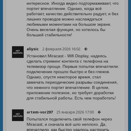
интересное. Иногда видео подтормаживает, что
портит впечатление. Однако, когда всё
работает, качество действительно радует, и без
лишних проводов можно наслаждаться
любимыми моментами на большом экране.
Очень веселая функция, но хотелось бы
большей стабильности!
aliysic
2 февраля 2026 16:02
Установил Miracast - Wifi Display, надеясь
сделать стриминг контента с телефона на
телевизор проще. Первые попытки впечатлили:
подключение прошло быстро и без глюков.
Однако, спустя некоторое время, стал
замечать периодические разрывы соединения,
что немного портит впечатление. В целом,
приложение полезное, но требует доработки
для стабильной работы. Есть чем поработать!
artem-vor297
25 января 2026 17:00
Попытался подключить свой телефон через
Miracast, и сначала всё шло неплохо. Да,
впечатлило, как быстро удалось настроить