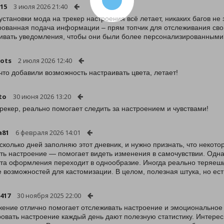
i15
3 июля 2026 21:40
установки мода на трекер настроения всё летает, никаких багов не
ованная подача информации – прям топчик для отслеживания свои
ивать уведомления, чтобы они были более персонализированными?
ots
2 июля 2026 12:40
 что добавили возможность настраивать цвета, летает!
to
30 июня 2026 13:20
рекер, реально помогает следить за настроением и чувствами!
a81
6 февраля 2026 14:01
сколько дней заполняю этот дневник, и нужно признать, что некот
ть настроение — помогает видеть изменения в самочувствии. Одн
та оформления переходит в однообразие. Иногда реально теряешь
 возможностей для кастомизации. В целом, полезная штука, но есть
417
30 ноября 2025 22:00
ение отлично помогает отслеживать настроение и эмоциональное 
овать настроение каждый день дают полезную статистику. Интерес