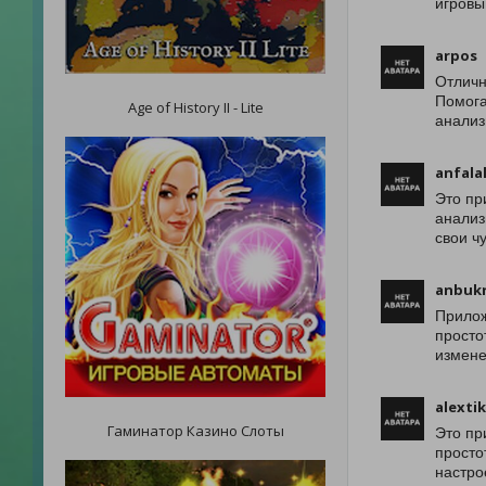
игровы
arpos
Отличн
Помога
Age of History II - Lite
анализ
anfala
Это пр
анализ
свои ч
anbukr
Прилож
просто
измене
alextik
Гаминатор Казино Слоты
Это пр
просто
настро