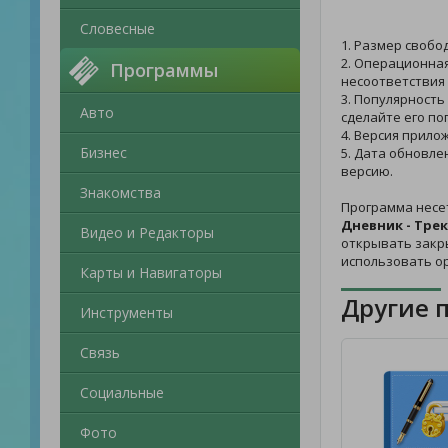
Словесные
1. Размер свобо
2. Операционная
Программы
несоответствия 
3. Популярность
Авто
сделайте его по
4. Версия прило
Бизнес
5. Дата обновле
версию.
Знакомства
Программа несе
Дневник - Тре
Видео и Редакторы
открывать закры
использовать о
Карты и Навигаторы
Другие 
Инструменты
Связь
Социальные
Фото