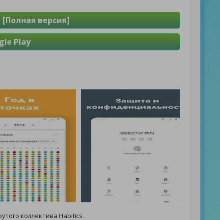
 [Полная версия]
le Play
рутого коллектива Habitics.