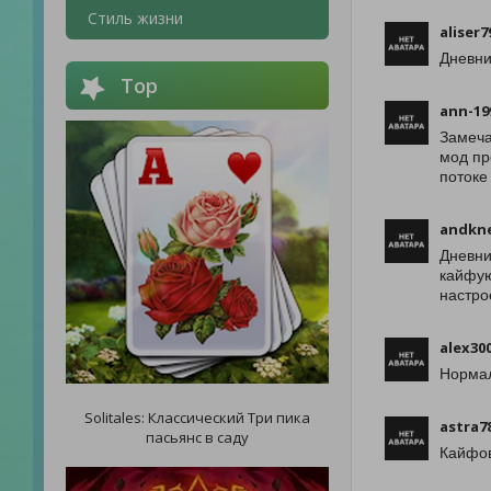
Стиль жизни
aliser7
Дневни
Top
ann-19
Замеча
мод пр
потоке
andkne
Дневни
кайфую
настро
alex30
Нормал
Solitales: Классический Три пика
astra7
пасьянс в саду
Кайфов