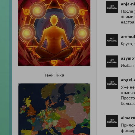
anja-n
После 
анимир
настра
aremul
Круто,
azymo
Имба т
Тени Пика
angel-
Уже не
отмеча
Просто
больше
almaz0
Прилож
фиксир