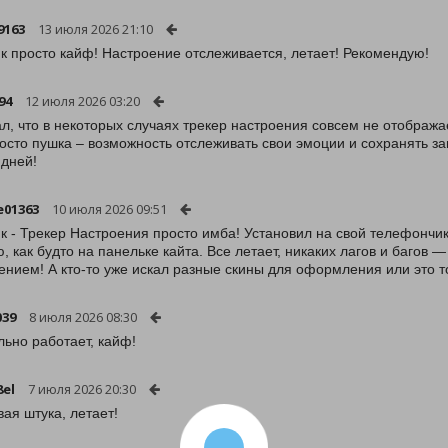
9163
13 июля 2026 21:10
к просто кайф! Настроение отслеживается, летает! Рекомендую!
94
12 июля 2026 03:20
л, что в некоторых случаях трекер настроения совсем не отображае
осто пушка – возможность отслеживать свои эмоции и сохранять за
 дней!
01363
10 июля 2026 09:51
к - Трекер Настроения просто имба! Установил на свой телефончик,
, как будто на панельке кайта. Все летает, никаких лагов и багов 
ением! А кто-то уже искал разные скины для оформления или это т
039
8 июля 2026 08:30
ьно работает, кайф!
8el
7 июля 2026 20:30
ая штука, летает!