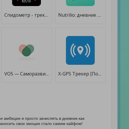
Спидометр - трекер скорости, дальномер, одометр [Полная версия]
Nutrilio: дневник питания и питья [Без рекламы]
VOS — Саморазвитие, Дневник & Трекер Настроения [Premium]
X-GPS Трекер [Полная версия]
ои амбиции и просто зачислять в дневник как
о заносить свои эмоции стало самим кайфом!