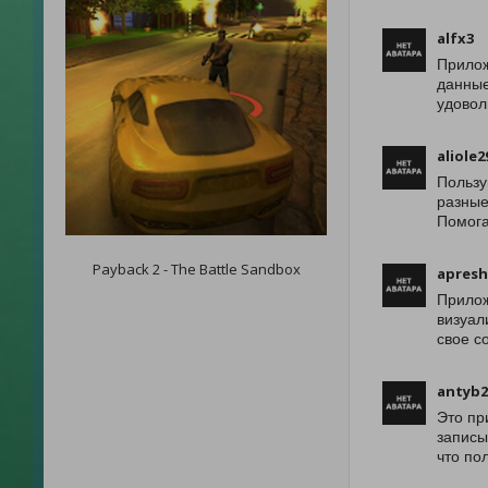
alfx3
Прилож
данные
удовол
aliole2
Пользу
разные
Помога
Payback 2 - The Battle Sandbox
apres
Прилож
визуал
свое с
antyb2
Это пр
записы
что по