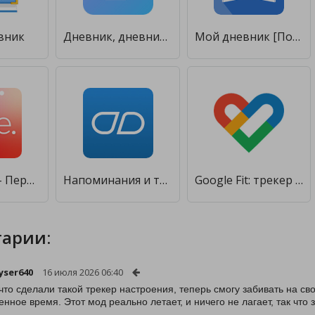
вник
Дневник, дневник, ежедневник с замком - Diaro [Unlocked]
Мой дневник [Полная версия]
Eve by Glow - Период трекер [Полная версия]
Напоминания и трекер таблеток [Полная версия]
Google Fit: трекер активности [Полная версия]
арии:
ser640
16 июля 2026 06:40
 что сделали такой трекер настроения, теперь смогу забивать на св
енное время. Этот мод реально летает, и ничего не лагает, так чт