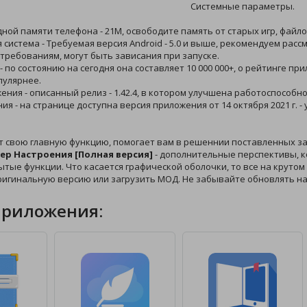
Системные параметры.
дной памяти телефона - 21M, освободите память от старых игр, файл
 система - Требуемая версия Android - 5.0 и выше, рекомендуем рас
требованиям, могут быть зависания при запуске.
 - по состоянию на сегодня она составляет 10 000 000+, о рейтинге п
пулярнее.
жения - описанный релиз - 1.42.4, в котором улучшена работоспособно
ния - на странице доступна версия приложения от 14 октября 2021 г.
т свою главную функцию, помогает вам в решеннии поставленных за
кер Настроения [Полная версия]
- дополнительные перспективы, к
тые функции. Что касается графической оболочки, то все на крутом у
ригинальную версию или загрузить МОД. Не забывайте обновлять на
приложения: