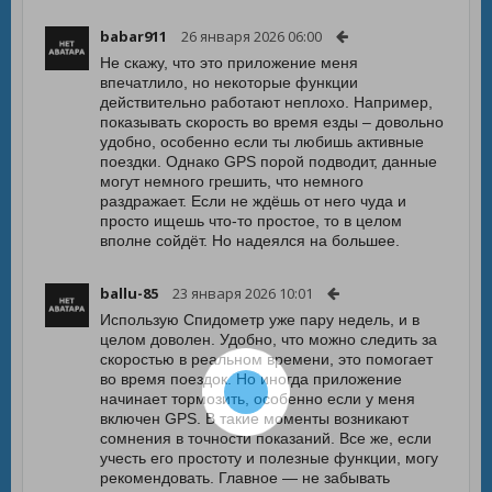
babar911
26 января 2026 06:00
Не скажу, что это приложение меня
впечатлило, но некоторые функции
действительно работают неплохо. Например,
показывать скорость во время езды – довольно
удобно, особенно если ты любишь активные
поездки. Однако GPS порой подводит, данные
могут немного грешить, что немного
раздражает. Если не ждёшь от него чуда и
просто ищешь что-то простое, то в целом
вполне сойдёт. Но надеялся на большее.
ballu-85
23 января 2026 10:01
Использую Спидометр уже пару недель, и в
целом доволен. Удобно, что можно следить за
скоростью в реальном времени, это помогает
во время поездок. Но иногда приложение
начинает тормозить, особенно если у меня
включен GPS. В такие моменты возникают
сомнения в точности показаний. Все же, если
учесть его простоту и полезные функции, могу
рекомендовать. Главное — не забывать