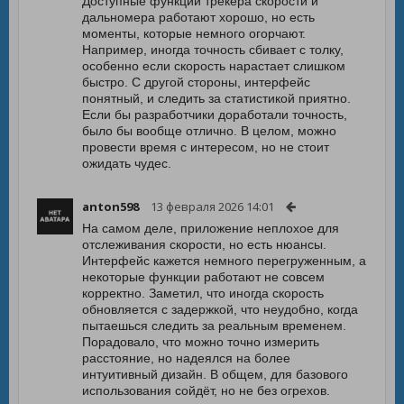
Доступные функции трекера скорости и
дальномера работают хорошо, но есть
моменты, которые немного огорчают.
Например, иногда точность сбивает с толку,
особенно если скорость нарастает слишком
быстро. С другой стороны, интерфейс
понятный, и следить за статистикой приятно.
Если бы разработчики доработали точность,
было бы вообще отлично. В целом, можно
провести время с интересом, но не стоит
ожидать чудес.
anton598
13 февраля 2026 14:01
На самом деле, приложение неплохое для
отслеживания скорости, но есть нюансы.
Интерфейс кажется немного перегруженным, а
некоторые функции работают не совсем
корректно. Заметил, что иногда скорость
обновляется с задержкой, что неудобно, когда
пытаешься следить за реальным временем.
Порадовало, что можно точно измерить
расстояние, но надеялся на более
интуитивный дизайн. В общем, для базового
использования сойдёт, но не без огрехов.