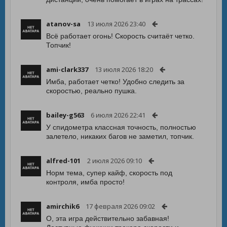
atanov-sa
13 июля 2026 23:40
Всё работает огонь! Скорость считаёт четко.
Топчик!
ami-clark337
13 июля 2026 18:20
Имба, работает четко! Удобно следить за
скоростью, реально пушка.
bailey-g563
6 июля 2026 22:41
У спидометра классная точность, полностью
залетело, никаких багов не заметил, топчик.
alfred-101
2 июля 2026 09:10
Норм тема, супер кайф, скорость под
контроля, имба просто!
amirchik6
17 февраля 2026 09:02
О, эта игра действительно забавная!