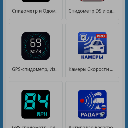
Спидометр и Одометр [Без рекламы]
Спидометр DS и одометр [Полная версия]
GPS-спидометр, Измеритель расстояния [Полная версия]
Камеры Скорости Навигатор [Unlocked]
GPS спидометр : одометр [Unlocked]
Антирадар Radarbot: Радар-детектор и спидометр [Полная версия]