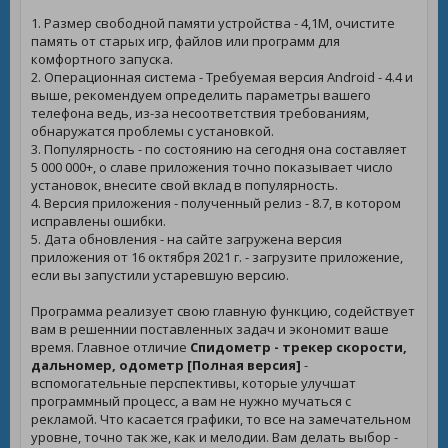
1. Размер свободной памяти устройства - 4,1M, очистите
память от старых игр, файлов или программ для
комфортного запуска.
2. Операционная система - Требуемая версия Android - 4.4 и
выше, рекомендуем определить параметры вашего
телефона ведь, из-за несоответствия требованиям,
обнаружатся проблемы с установкой.
3. Популярность - по состоянию на сегодня она составляет
5 000 000+, о славе приложения точно показывает число
установок, внесите свой вклад в популярность.
4. Версия приложения - полученный релиз - 8.7, в котором
исправлены ошибки.
5. Дата обновления - на сайте загружена версия
приложения от 16 октября 2021 г. - загрузите приложение,
если вы запустили устаревшую версию.
Программа реализует свою главную функцию, содействует
вам в решеннии поставленных задач и экономит ваше
время. Главное отличие
Спидометр - трекер скорости,
дальномер, одометр [Полная версия]
-
вспомогательные перспективы, которые улучшат
программный процесс, а вам не нужно мучаться с
рекламой. Что касается графики, то все на замечательном
уровне, точно так же, как и мелодии. Вам делать выбор -